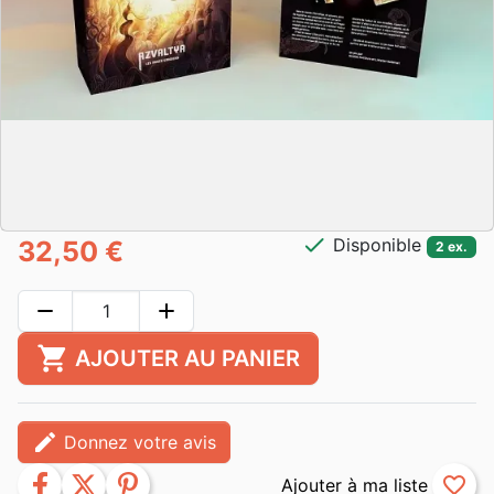
check
Disponible
32,50 €
2 ex.
remove
add
shopping_cart
AJOUTER AU PANIER
edit
Donnez votre avis
facebook
twitter
pinterest
favorite_border