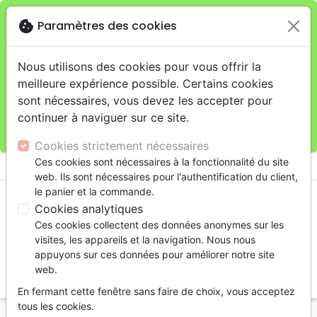
cookie
Paramètres des cookies
Je veux retirer ma commande au 4, rue Audubon
close
(Gare de Lyon), Paris
warning
Cette boutique en ligne est limitée au retrait en
Nous utilisons des cookies pour vous offrir la
magasin.
meilleure expérience possible. Certains cookies
Pour les livraisons à domicile, veuillez passer vos
sont nécessaires, vous devez les accepter pour
commandes sur la boutique
La Maison de la Bible
continuer à naviguer sur ce site.
France
.
Cookies strictement nécessaires
menu
Ces cookies sont nécessaires à la fonctionnalité du site
shopping_cart
account_circle
web. Ils sont nécessaires pour l'authentification du client,
le panier et la commande.
Cookies analytiques
Ces cookies collectent des données anonymes sur les
visites, les appareils et la navigation. Nous nous
appuyons sur ces données pour améliorer notre site
web.
search
En fermant cette fenêtre sans faire de choix, vous acceptez
Reche
tous les cookies.