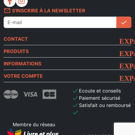
facebook
instagram
propos.
mail_outline
S'INSCRIRE À LA NEWSLETTER
check
S'i
CONTACT
PRODUITS
INFORMATIONS
VOTRE COMPTE
check
Ecoute et conseils
check
Paiement sécurisé
check
Satisfait ou remboursé
check
Membre du réseau