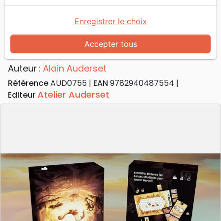
Accueil
Divers
Jeux
Azvaltya, les anges gardiens - [jeu de société]
Enregistrer le choix
Azvaltya, les anges gardiens
Accepter tous
[jeu de société]
Auteur :
Alain Auderset
Référence
AUD0755
EAN
9782940487554
Atelier Auderset
Editeur