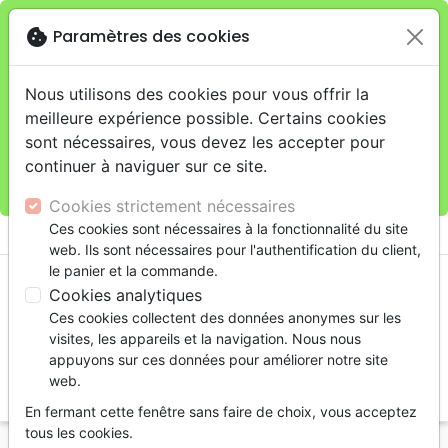
cookie
Paramètres des cookies
Je veux retirer ma commande au 4, rue Audubon
close
(Gare de Lyon), Paris
warning
Cette boutique en ligne est limitée au retrait en
Nous utilisons des cookies pour vous offrir la
magasin.
meilleure expérience possible. Certains cookies
Pour les livraisons à domicile, veuillez passer vos
sont nécessaires, vous devez les accepter pour
commandes sur la boutique
La Maison de la Bible
continuer à naviguer sur ce site.
France
.
Cookies strictement nécessaires
menu
Ces cookies sont nécessaires à la fonctionnalité du site
shopping_cart
account_circle
web. Ils sont nécessaires pour l'authentification du client,
le panier et la commande.
Cookies analytiques
Ces cookies collectent des données anonymes sur les
visites, les appareils et la navigation. Nous nous
appuyons sur ces données pour améliorer notre site
web.
search
En fermant cette fenêtre sans faire de choix, vous acceptez
Reche
tous les cookies.