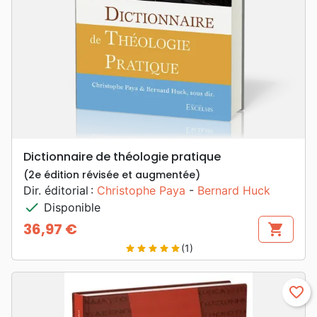
Dictionnaire de théologie pratique
(2e édition révisée et augmentée)
Dir. éditorial :
Christophe Paya
-
Bernard Huck
check
Disponible
36,97 €
shopping_cart
Prix
(1)
star
star
star
star
star
favorite_border