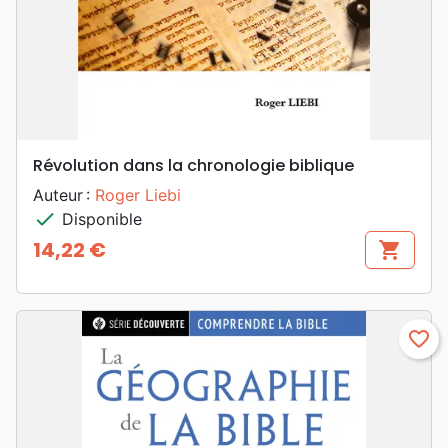
Révolution dans la chronologie biblique
Auteur :
Roger Liebi
check
Disponible
14,22 €
shopping_cart
Prix
favorite_border