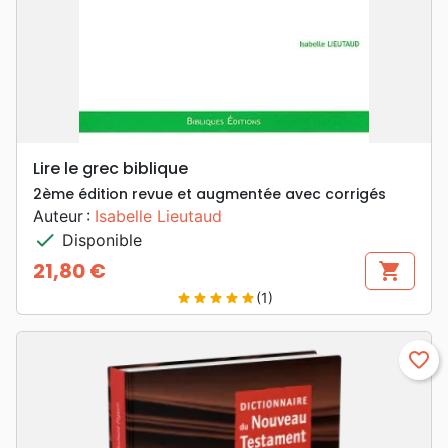
Lire le grec biblique
2ème édition revue et augmentée avec corrigés
Auteur :
Isabelle Lieutaud
check
Disponible
21,80 €
shopping_cart
Prix
(1)
star
star
star
star
star
favorite_border