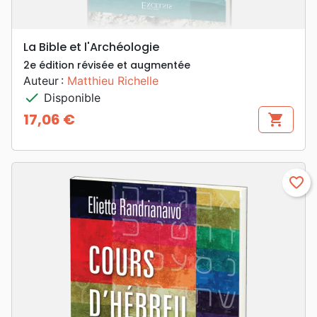
La Bible et l'Archéologie
2e édition révisée et augmentée
Auteur :
Matthieu Richelle
check
Disponible
17,06 €
shopping_cart
Prix
favorite_border