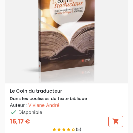
Le Coin du traducteur
Dans les coulisses du texte biblique
Auteur :
Viviane André
check
Disponible
15,17 €
shopping_cart
Prix
(5)
star
star
star
star
star_half