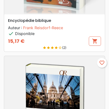
Encyclopédie biblique
Auteur :
Frank Reisdorf-Reece
check
Disponible
15,17 €
shopping_cart
Prix
(2)
star
star
star
star
star_border
favorite_border