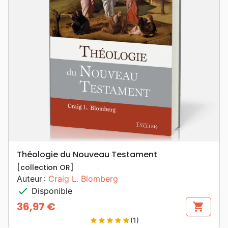
Théologie du Nouveau Testament
[collection OR]
Auteur :
Craig L. Blomberg
check
Disponible
36,97 €
shopping_cart
Prix
(1)
star
star
star
star
star