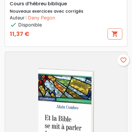
Cours d’hébreu biblique
Nouveaux exercices avec corrigés
Auteur :
Dany Pegon
check
Disponible
11,37 €
shopping_cart
Prix
favorite_border