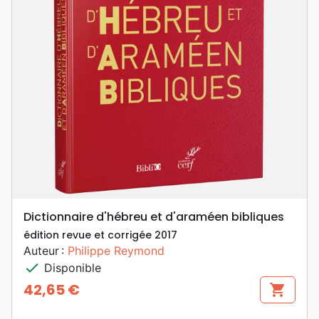
Dictionnaire d'hébreu et d'araméen bibliques
édition revue et corrigée 2017
Auteur :
Philippe Reymond
check
Disponible
42,65 €
shopping_cart
Prix