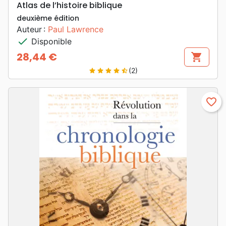
Atlas de l’histoire biblique
deuxième édition
Auteur :
Paul Lawrence
check
Disponible
28,44 €
shopping_cart
Prix
(2)
star
star
star
star
star_half
favorite_border