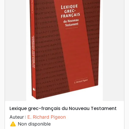
Lexique grec-français du Nouveau Testament
Auteur :
E. Richard Pigeon
warning
Non disponible