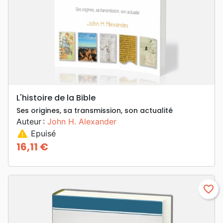
L'histoire de la Bible
Ses origines, sa transmission, son actualité
Auteur :
John H. Alexander
warning
Epuisé
16,11 €
Prix
favorite_border