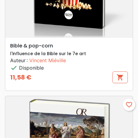
Bible & pop-corn
l'influence de la Bible sur le 7e art
Auteur :
Vincent Miéville
check
Disponible
11,58 €
shopping_cart
Prix
favorite_border