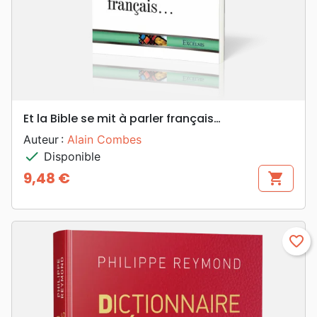
Et la Bible se mit à parler français…
Auteur :
Alain Combes
check
Disponible
9,48 €
shopping_cart
Prix
favorite_border