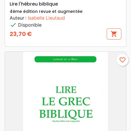
Lire l'hébreu biblique
4ème édition revue et augmentée
Auteur :
Isabelle Lieutaud
check
Disponible
23,70 €
shopping_cart
Prix
favorite_border