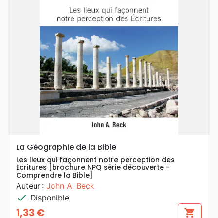
La Géographie de la Bible
Les lieux qui façonnent notre perception des
Écritures [brochure NPQ série découverte -
Comprendre la Bible]
Auteur :
John A. Beck
check
Disponible
1,33 €
shopping_cart
Prix