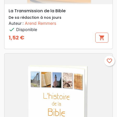
La Transmission de la Bible
De sa rédaction à nos jours
Auteur :
Arend Remmers
check
Disponible
1,52 €
shopping_cart
Prix
favorite_border