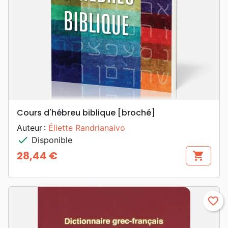
Cours d'hébreu biblique [broché]
Auteur :
Éliette Randrianaivo
check
Disponible
28,44 €
shopping_cart
Prix
favorite_border