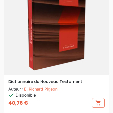
Dictionnaire du Nouveau Testament
Auteur :
E. Richard Pigeon
check
Disponible
40,76 €
shopping_cart
Prix