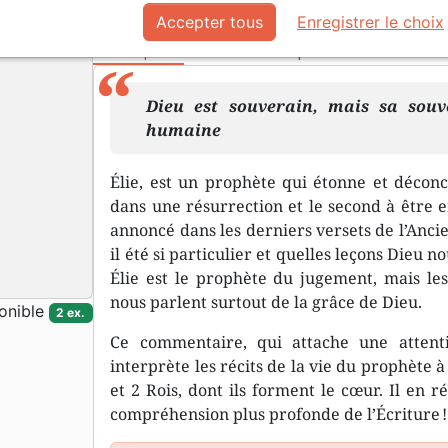
Référence
MB4016
EAN
9782826040163
Edi
Accepter tous
Enregistrer le choix
Description
Détails du produit
Dieu est souverain, mais sa souve
humaine
Élie, est un prophète qui étonne et décon
dans une résurrection et le second à être en
annoncé dans les derniers versets de l’Anci
il été si particulier et quelles leçons Dieu n
Élie est le prophète du jugement, mais les
nous parlent surtout de la grâce de Dieu.
onible
2 ex.
Ce commentaire, qui attache une attentio
interprète les récits de la vie du prophète 
et 2 Rois, dont ils forment le cœur. Il en 
compréhension plus profonde de l’Écriture !