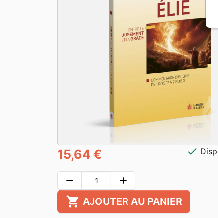
check
Disp
15,64 €
remove
add
shopping_cart
AJOUTER AU PANIER