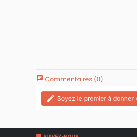
chat
Commentaires (0)
edit
Soyez le premier à donner v
bookmark
SUIVEZ-NOUS