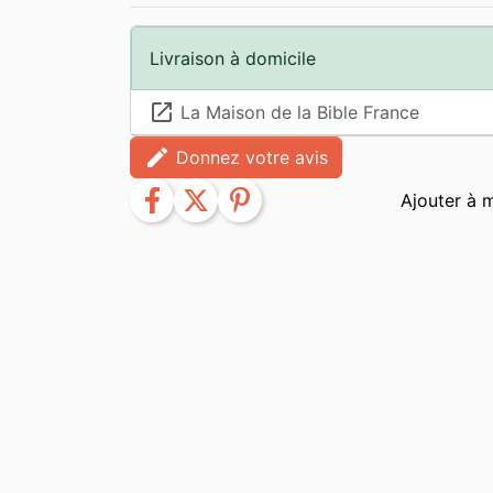
Livraison à domicile
launch
La Maison de la Bible France
edit
Donnez votre avis
facebook
twitter
pinterest