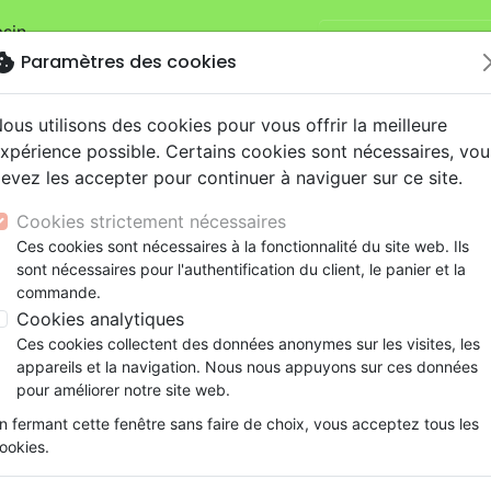
sin.
Je veux retirer ma
mandes sur la boutique
La Maison de la
okie
Paramètres des cookies
ous utilisons des cookies pour vous offrir la meilleure
xpérience possible. Certains cookies sont nécessaires, vou
evez les accepter pour continuer à naviguer sur ce site.
Cookies strictement nécessaires
Ces cookies sont nécessaires à la fonctionnalité du site web. Ils
Nouveautés
Bibles
Livres
eBooks
Je
sont nécessaires pour l'authentification du client, le panier et la
commande.
eaux Testaments
ine
lité
 ans
lations
ns animés
s
Etude biblique
Bandes dessinées
Découverte de la foi
Adolescents, jeunes
Rap, Hip-hop
Films, fiction
Jeux
Cookies analytiques
Élie - Entre le jugement et la grâce - Commentaire biblique
ons
cation
e
2 ans
ry, Latino, Folk
gnement, conférences
elisation
Segond 21
Famille, couple
Méditations
Bibles jeunesse
Instrumental
Documentaires, reportage
Accessoires de Bible
Ces cookies collectent des données anonymes sur les visites, les
iles
e
esse
ro
iels
Segond
Souffrance, Relation d'aide
Souffrance, Relation d'aide
Louange, Adoration
Papeterie
Élie
appareils et la navigation. Nous nous appuyons sur ces données
k
elisation
ue
esse
NEG
Santé
Psychologie
Hardrock, Métal
pour améliorer notre site web.
Entre le jugement et la grâce - Com
cations
ts
le, Couple
l, Soul
Darby
Ethique, société, politique
Apologétique
Pop, Rock
n fermant cette fenêtre sans faire de choix, vous acceptez tous les
2Rois 2
ation
Événements actuels
ookies.
Auteur :
Daniel Arnold