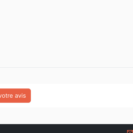
otre avis
mail_outlin