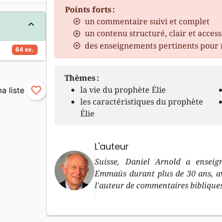
Points forts :
un commentaire suivi et complet
un contenu structuré, clair et access
des enseignements pertinents pour 
64 ex.
Thèmes :
la vie du prophète Élie
favorite_border
les caractéristiques du prophète
Élie
L'auteur
Suisse, Daniel Arnold a enseign
Emmaüs durant plus de 30 ans, ava
l'auteur de commentaires bibliques