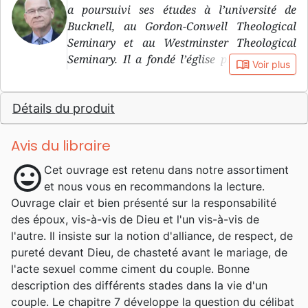
a poursuivi ses études à l’université de
Bucknell, au Gordon-Conwell Theological
Seminary et au Westminster Theological
Seminary. Il a fondé l’église presbytérienne
book_open
Voir plus
du Rédempteur (Redeemer Presbyterian
Church) à Manhattan.
Détails du produit
Avis du libraire
mood
Cet ouvrage est retenu dans notre assortiment
et nous vous en recommandons la lecture.
Ouvrage clair et bien présenté sur la responsabilité
des époux, vis-à-vis de Dieu et l'un vis-à-vis de
l'autre. Il insiste sur la notion d'alliance, de respect, de
pureté devant Dieu, de chasteté avant le mariage, de
l'acte sexuel comme ciment du couple. Bonne
description des différents stades dans la vie d'un
couple. Le chapitre 7 développe la question du célibat