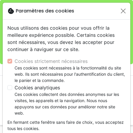
cookie
Paramètres des cookies
Je veux retirer ma commande au 4, rue Audubon
close
(Gare de Lyon), Paris
warning
Cette boutique en ligne est limitée au retrait en
Nous utilisons des cookies pour vous offrir la
magasin.
meilleure expérience possible. Certains cookies
Pour les livraisons à domicile, veuillez passer vos
sont nécessaires, vous devez les accepter pour
commandes sur la boutique
La Maison de la Bible
continuer à naviguer sur ce site.
France
.
Cookies strictement nécessaires
menu
Ces cookies sont nécessaires à la fonctionnalité du site
shopping_cart
account_circle
web. Ils sont nécessaires pour l'authentification du client,
le panier et la commande.
Cookies analytiques
Ces cookies collectent des données anonymes sur les
visites, les appareils et la navigation. Nous nous
appuyons sur ces données pour améliorer notre site
web.
search
En fermant cette fenêtre sans faire de choix, vous acceptez
Reche
tous les cookies.