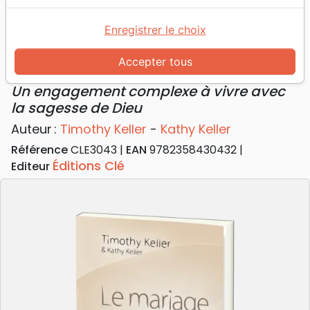
Accueil
Livres
Famille, couple
Mariage
Mariage (Le) - Un engagement complexe à vivre
Enregistrer le choix
avec la sagesse de Dieu
Accepter tous
Le Mariage
Un engagement complexe à vivre avec
la sagesse de Dieu
Auteur :
Timothy Keller
-
Kathy Keller
Référence
CLE3043
EAN
9782358430432
Éditions Clé
Editeur