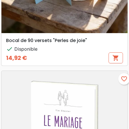
Bocal de 90 versets "Perles de joie"
check
Disponible
14,92 €
shopping_cart
Prix
favorite_border