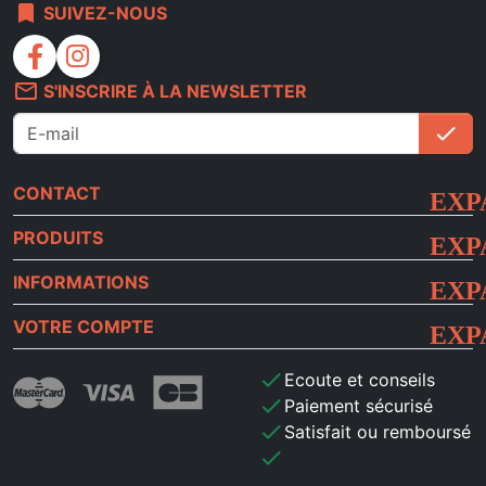
bookmark
SUIVEZ-NOUS
facebook
instagram
mail_outline
S'INSCRIRE À LA NEWSLETTER
check
S'i
CONTACT
PRODUITS
INFORMATIONS
VOTRE COMPTE
check
Ecoute et conseils
check
Paiement sécurisé
check
Satisfait ou remboursé
check