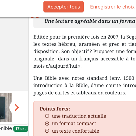
Description
Détails du produit
Accepter tous
Enregistrer le choix
Une lecture agréable dans un forma
Éditée pour la première fois en 2007, la Sego
les textes hébreu, araméen et grec et tie
disposition. Son objectif ? Proposer une for
originale, dans un français accessible à tou
mots d’aujourd’hui ».
Une Bible avec notes standard (env. 1500 
introduction à la Bible, d’une courte intro
pages de cartes et tableaux en couleurs.
chevron_right
Points forts :
une traduction actuelle
un format compact
nible
17 ex.
un texte confortable