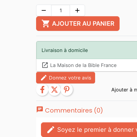
remove
add
shopping_cart
AJOUTER AU PANIER
Livraison à domicile
launch
La Maison de la Bible France
edit
Donnez votre avis
facebook
twitter
pinterest
chat
Commentaires (0)
edit
Soyez le premier à donner v