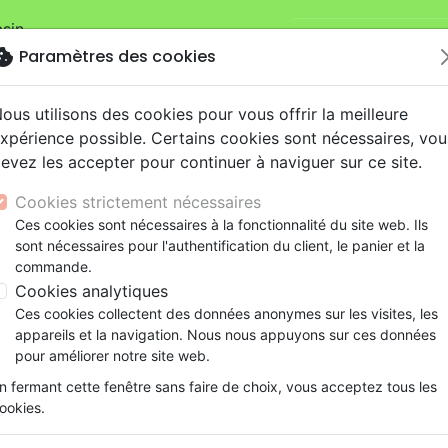
sin.
Je veux retirer ma
mandes sur la boutique
La Maison de la
okie
Paramètres des cookies
ous utilisons des cookies pour vous offrir la meilleure
xpérience possible. Certains cookies sont nécessaires, vou
evez les accepter pour continuer à naviguer sur ce site.
Cookies strictement nécessaires
Ces cookies sont nécessaires à la fonctionnalité du site web. Ils
Nouveautés
Bibles
Livres
eBooks
Je
sont nécessaires pour l'authentification du client, le panier et la
commande.
eaux Testaments
ine
lité
 ans
lations
ns animés
s
Etude biblique
Bandes dessinées
Découverte de la foi
Adolescents, jeunes
Rap, Hip-hop
Films, fiction
Jeux
Cookies analytiques
Segond 21 compacte (Premium Style) - couverture souple, c
ons
cation
e
2 ans
ry, Latino, Folk
gnement, conférences
elisation
Segond 21
Famille, couple
Méditations
Bibles jeunesse
Instrumental
Documentaires, reportage
Accessoires de Bible
Ces cookies collectent des données anonymes sur les visites, les
iles
e
esse
ro
iels
Segond
Souffrance, Relation d'aide
Souffrance, Relation d'aide
Louange, Adoration
Papeterie
Bible Segond 21 compacte (
appareils et la navigation. Nous nous appuyons sur ces données
k
elisation
ue
esse
NEG
Santé
Psychologie
Hardrock, Métal
pour améliorer notre site web.
couverture souple, cuir anthracite
cations
ts
le, Couple
l, Soul
Darby
Ethique, société, politique
Apologétique
Pop, Rock
n fermant cette fenêtre sans faire de choix, vous acceptez tous les
Version :
Segond 21
ation
Événements actuels
ookies.
Référence
SG12287
EAN
9782608122872
Ed