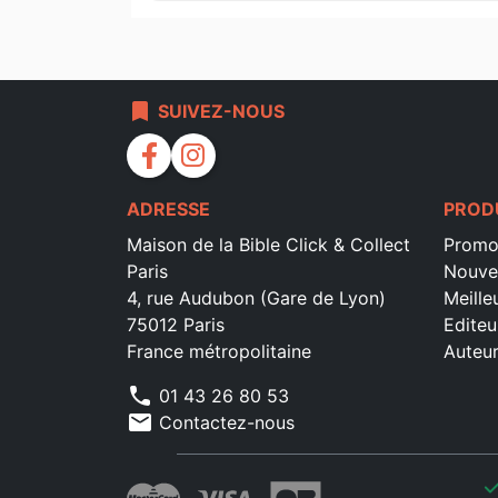
bookmark
SUIVEZ-NOUS
facebook
instagram
ADRESSE
PROD
Maison de la Bible Click & Collect
Promo
Paris
Nouve
4, rue Audubon (Gare de Lyon)
Meille
75012 Paris
Editeu
France métropolitaine
Auteu
phone
01 43 26 80 53
mail
Contactez-nous
che