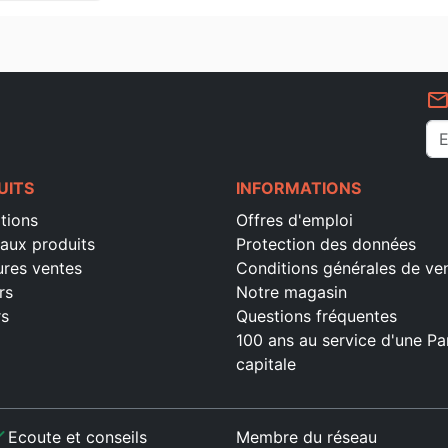
mail_outlin
UITS
INFORMATIONS
tions
Offres d'emploi
aux produits
Protection des données
ures ventes
Conditions générales de ve
rs
Notre magasin
rs
Questions fréquentes
100 ans au service d'une Pa
capitale
ck
Ecoute et conseils
Membre du réseau