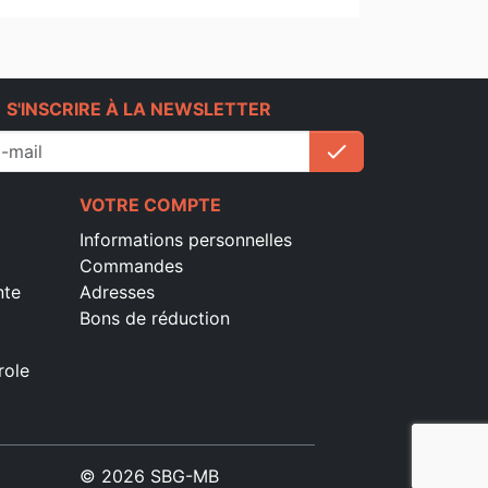
e
S'INSCRIRE À LA NEWSLETTER
check
S'inscrire
VOTRE COMPTE
Informations personnelles
Commandes
nte
Adresses
Bons de réduction
role
© 2026 SBG-MB