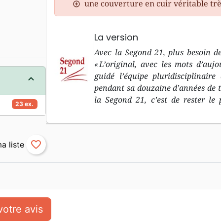
une couverture en cuir véritable tr
La version
Avec la Segond 21, plus besoin de
« L’original, avec les mots d’aujo
guidé l’équipe pluridisciplinair
pendant sa douzaine d’années de trav
la Segond 21, c’est de rester le 
23 ex.
biblique dans les langues original
l’Ancien Testament, et le grec p
d’aujourd’hu i» : le deuxième objec
favorite_border
langage courant, compréhensible p
traduction à découvrir, pour r
introduction à chaque livre bibl
compréhension « minimale », 
géographiques et des repères dans
rapidement les livres bibliques
otre avis