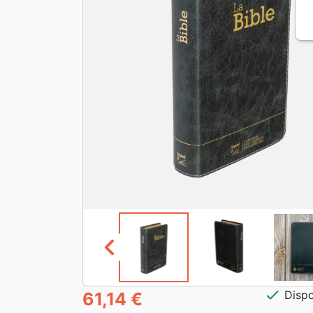
chevron_left
check
Dispo
61,14 €