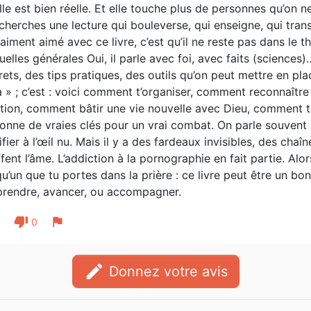
lle est bien réelle. Et elle touche plus de personnes qu’on 
 cherches une lecture qui bouleverse, qui enseigne, qui tr
vraiment aimé avec ce livre, c’est qu’il ne reste pas dans le
tuelles générales Oui, il parle avec foi, avec faits (sciences
ets, des tips pratiques, des outils qu’on peut mettre en plac
a » ; c’est : voici comment t’organiser, comment reconnaîtr
tion, comment bâtir une vie nouvelle avec Dieu, comment te
onne de vraies clés pour un vrai combat. On parle souvent 
ifier à l’œil nu. Mais il y a des fardeaux invisibles, des cha
fent l’âme. L’addiction à la pornographie en fait partie. Alor
u’un que tu portes dans la prière : ce livre peut être un bo
rendre, avancer, ou accompagner.
thumb_down
flag
1
0
edit
Donnez votre avis