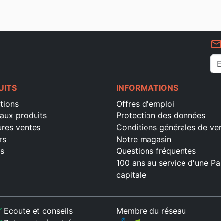
mail_outlin
UITS
INFORMATIONS
tions
Offres d'emploi
aux produits
Protection des données
ures ventes
Conditions générales de ve
rs
Notre magasin
rs
Questions fréquentes
100 ans au service d'une Pa
capitale
ck
Ecoute et conseils
Membre du réseau