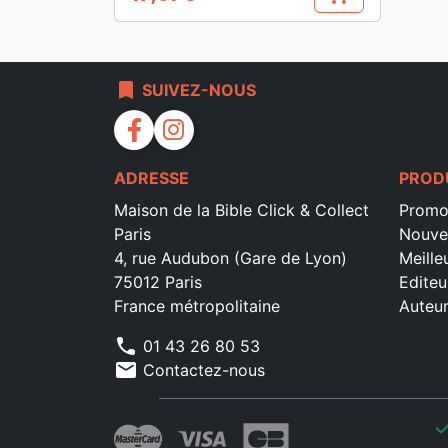
Prix
bookmark
SUIVEZ-NOUS
facebook
instagram
ADRESSE
PROD
Maison de la Bible Click & Collect
Promo
Paris
Nouve
4, rue Audubon (Gare de Lyon)
Meille
75012 Paris
Editeu
France métropolitaine
Auteu
phone
01 43 26 80 53
mail
Contactez-nous
che