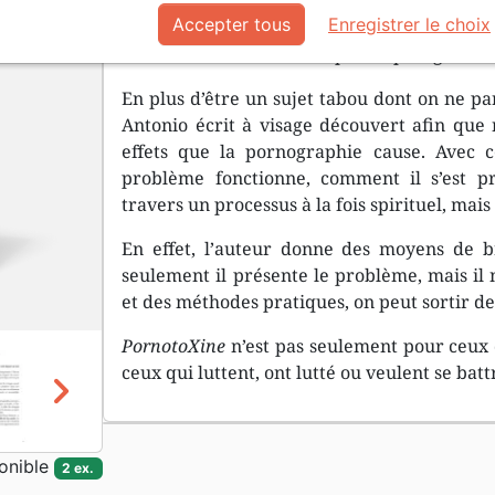
Accepter tous
Enregistrer le choix
Combattre la pornographie dans nos vies
rechercher en réalité un plaisir plus grand.
En plus d’être un sujet tabou dont on ne parl
Antonio écrit à visage découvert afin que 
effets que la pornographie cause. Avec
problème fonctionne, comment il s’est 
travers un processus à la fois spirituel, mais
En effet, l’auteur donne des moyens de bri
seulement il présente le problème, mais il 
et des méthodes pratiques, on peut sortir d
PornotoXine
n’est pas seulement pour ceux 
ceux qui luttent, ont lutté ou veulent se batt
chevron_right
onible
2 ex.