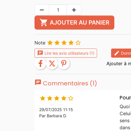
remove
add
shopping_cart
AJOUTER AU PANIER





Note
chat
edit
Lire les avis utilisateurs (1)
Donne
facebook
twitter
pinterest
chat
Commentaires (1)
Pour





Quoi 
29/07/2025 11:15
Celu
Par Barbara D.
sens
dans 