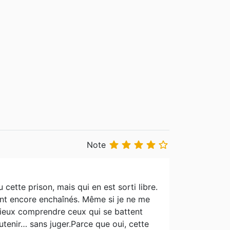





Note
ette prison, mais qui en est sorti libre.
ont encore enchaînés. Même si je ne me
mieux comprendre ceux qui se battent
utenir… sans juger.Parce que oui, cette