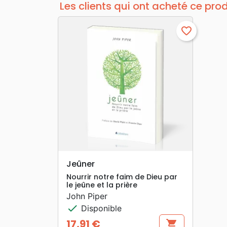
Les clients qui ont acheté ce pro
favorite_border
search
APERÇU RAPIDE
Jeûner
Nourrir notre faim de Dieu par
le jeûne et la prière
John Piper
check
Disponible
17,91 €
shopping_cart