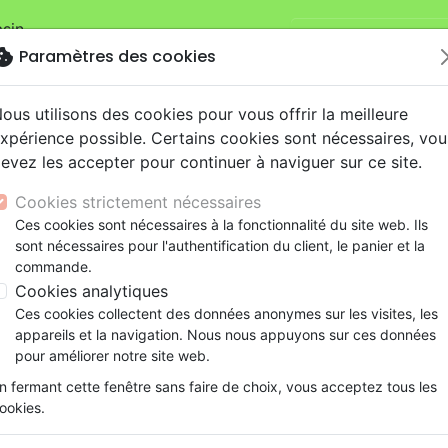
sin.
Je veux retirer ma
mandes sur la boutique
La Maison de la
okie
Paramètres des cookies
ous utilisons des cookies pour vous offrir la meilleure
xpérience possible. Certains cookies sont nécessaires, vou
evez les accepter pour continuer à naviguer sur ce site.
Cookies strictement nécessaires
Ces cookies sont nécessaires à la fonctionnalité du site web. Ils
Nouveautés
Bibles
Livres
eBooks
Je
sont nécessaires pour l'authentification du client, le panier et la
commande.
eaux Testaments
ine
lité
 ans
lations
ns animés
s
Etude biblique
Bandes dessinées
Découverte de la foi
Adolescents, jeunes
Rap, Hip-hop
Films, fiction
Jeux
Cookies analytiques
ue
Sexualité
Pornotoxine
ons
cation
e
2 ans
ry, Latino, Folk
gnement, conférences
elisation
Segond 21
Famille, couple
Méditations
Bibles jeunesse
Instrumental
Documentaires, reportage
Accessoires de Bible
Ces cookies collectent des données anonymes sur les visites, les
iles
e
esse
ro
iels
Segond
Souffrance, Relation d'aide
Souffrance, Relation d'aide
Louange, Adoration
Papeterie
Pornotoxine
appareils et la navigation. Nous nous appuyons sur ces données
k
elisation
ue
esse
NEG
Santé
Psychologie
Hardrock, Métal
pour améliorer notre site web.
Auteur :
Antonio Morra
cations
ts
le, Couple
l, Soul
Darby
Ethique, société, politique
Apologétique
Pop, Rock
n fermant cette fenêtre sans faire de choix, vous acceptez tous les
Référence
VIDA1250
EAN
9782383912507
Ed
ation
Événements actuels
ookies.
Description
Détails du produit