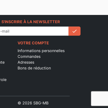
e
S'INSCRIRE À LA NEWSLETTER
check
S'inscrire
VOTRE COMPTE
Informations personnelles
Commandes
nte
Adresses
Bons de réduction
role
© 2026 SBG-MB