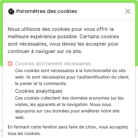
cookie
Paramètres des cookies
Je veux retirer ma commande au 4, rue Audubon
close
(Gare de Lyon), Paris
warning
Cette boutique en ligne est limitée au retrait en
Nous utilisons des cookies pour vous offrir la
magasin.
meilleure expérience possible. Certains cookies
Pour les livraisons à domicile, veuillez passer vos
sont nécessaires, vous devez les accepter pour
commandes sur la boutique
La Maison de la Bible
continuer à naviguer sur ce site.
France
.
Cookies strictement nécessaires
menu
Ces cookies sont nécessaires à la fonctionnalité du site
shopping_cart
account_circle
web. Ils sont nécessaires pour l'authentification du client,
le panier et la commande.
Cookies analytiques
Ces cookies collectent des données anonymes sur les
visites, les appareils et la navigation. Nous nous
appuyons sur ces données pour améliorer notre site
web.
search
En fermant cette fenêtre sans faire de choix, vous acceptez
Reche
tous les cookies.