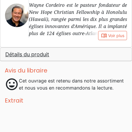
Wayne Cordeiro est le pasteur fondateur de
New Hope Christian Fellowship à Honolulu
(Hawaii), rangée parmi les dix plus grandes
églises innovantes d’Amérique. Il a implanté
plus de 124 églises outre-Atlantique et dans
book_open
Voir plus
les pays du Pacifique (Philippines, Japon,
Australie, Myanmar). Il est l’ auteur d’une
Détails du produit
vingtaine de livres. Jésus tout simplement est
le premier traduit en français. Wayne et sa
femme ont trois enfants. Ses hobbies sont la
Avis du libraire
musique, la lecture, les sports nautiques et
mood
Cet ouvrage est retenu dans notre assortiment
les balades au guidon de sa Harley-Davidson.
et nous vous en recommandons la lecture.
Sa femme Anna et lui partagent leur temps
entre Hawaii et Eugene, dans l’Oregon, où ils
Extrait
ont une ferme familiale. Un cadre dans
lequel il aime écrire et jouir de ses petits-
enfants.