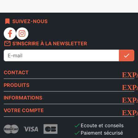
bookmark
SUIVEZ-NOUS
facebook
instagram
mail_outline
S'INSCRIRE À LA NEWSLETTER
check
S'i
CONTACT
PRODUITS
INFORMATIONS
VOTRE COMPTE
check
Ecoute et conseils
check
Paiement sécurisé