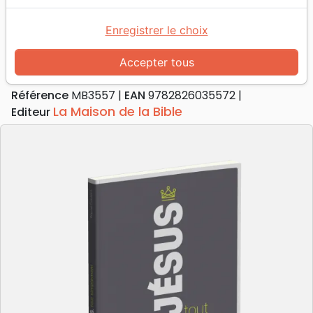
Accueil
Livres
Edification
Croissance spirituelle
Jésus, tout simplement
Enregistrer le choix
Jésus, tout simplement
Accepter tous
Auteur :
Wayne Cordeiro
Référence
MB3557
EAN
9782826035572
La Maison de la Bible
Editeur