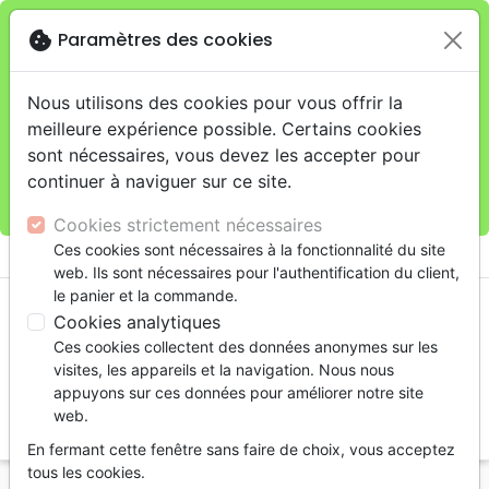
cookie
Paramètres des cookies
Je veux retirer ma commande au 4, rue Audubon
close
(Gare de Lyon), Paris
warning
Cette boutique en ligne est limitée au retrait en
Nous utilisons des cookies pour vous offrir la
magasin.
meilleure expérience possible. Certains cookies
Pour les livraisons à domicile, veuillez passer vos
sont nécessaires, vous devez les accepter pour
commandes sur la boutique
La Maison de la Bible
continuer à naviguer sur ce site.
France
.
Cookies strictement nécessaires
menu
Ces cookies sont nécessaires à la fonctionnalité du site
shopping_cart
account_circle
web. Ils sont nécessaires pour l'authentification du client,
le panier et la commande.
Cookies analytiques
Ces cookies collectent des données anonymes sur les
visites, les appareils et la navigation. Nous nous
appuyons sur ces données pour améliorer notre site
web.
search
En fermant cette fenêtre sans faire de choix, vous acceptez
Reche
tous les cookies.