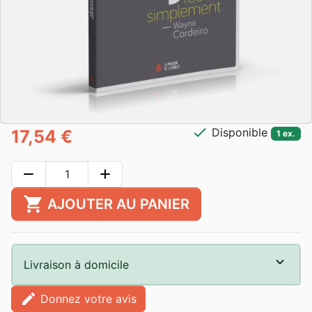
check
Disponible
17,54 €
1 ex.
remove
add
shopping_cart
AJOUTER AU PANIER
Livraison à domicile
edit
Donnez votre avis