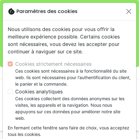
cookie
Paramètres des cookies
Je veux retirer ma commande au 4, rue Audubon
close
(Gare de Lyon), Paris
warning
Cette boutique en ligne est limitée au retrait en
Nous utilisons des cookies pour vous offrir la
magasin.
meilleure expérience possible. Certains cookies
Pour les livraisons à domicile, veuillez passer vos
sont nécessaires, vous devez les accepter pour
commandes sur la boutique
La Maison de la Bible
continuer à naviguer sur ce site.
France
.
Cookies strictement nécessaires
menu
Ces cookies sont nécessaires à la fonctionnalité du site
shopping_cart
account_circle
web. Ils sont nécessaires pour l'authentification du client,
le panier et la commande.
Cookies analytiques
Ces cookies collectent des données anonymes sur les
visites, les appareils et la navigation. Nous nous
appuyons sur ces données pour améliorer notre site
web.
search
En fermant cette fenêtre sans faire de choix, vous acceptez
Reche
tous les cookies.