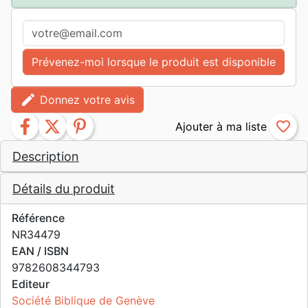
Prévenez-moi lorsque le produit est disponible
edit
Donnez votre avis
facebook
twitter
pinterest
favorite_border
Description
Détails du produit
Référence
NR34479
EAN / ISBN
9782608344793
Editeur
Société Biblique de Genève