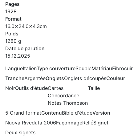
Pages
1928
Format
16.0⨯24.0⨯4.3cm
Poids
1280 g
Date de parution
15.12.2025
Langue
Italien
Type couverture
Souple
Matériau
Fibrocuir
Tranche
Argentée
Onglets
Onglets découpés
Couleur
Noir
Outils d'étude
Cartes
Taille
Concordance
Notes Thompson
5 Grand format
Contenu
Bible d'étude
Version
Nuova Riveduta 2006
Façonnage
Relié
Signet
Deux signets