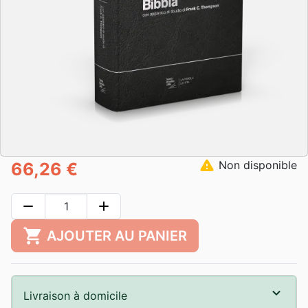
warning
Non disponible
66,26 €
remove
add
shopping_cart
AJOUTER AU PANIER
Livraison à domicile