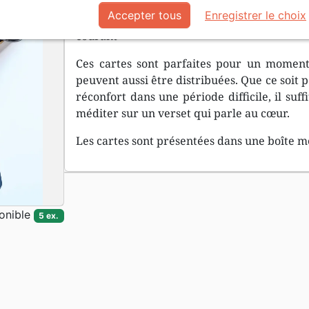
Accepter tous
Enregistrer le choix
Boîtier en métal de 50 cartes recto-verso V
courant
Ces cartes sont parfaites pour un moment
peuvent aussi être distribuées. Que ce soit
réconfort dans une période difficile, il su
méditer sur un verset qui parle au cœur.
Les cartes sont présentées dans une boîte m
onible
5 ex.