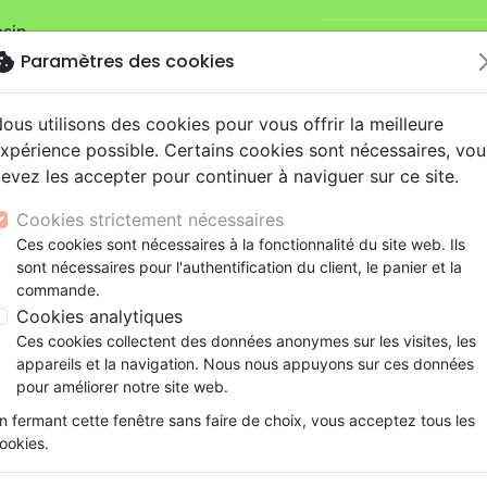
sin.
Je veux retirer ma
mandes sur la boutique
La Maison de la
okie
Paramètres des cookies
ous utilisons des cookies pour vous offrir la meilleure
xpérience possible. Certains cookies sont nécessaires, vou
evez les accepter pour continuer à naviguer sur ce site.
Cookies strictement nécessaires
Ces cookies sont nécessaires à la fonctionnalité du site web. Ils
Nouveautés
Bibles
Livres
eBooks
Je
sont nécessaires pour l'authentification du client, le panier et la
commande.
eaux Testaments
ine
lité
 ans
lations
ns animés
s
Etude biblique
Bandes dessinées
Découverte de la foi
Adolescents, jeunes
Rap, Hip-hop
Films, fiction
Jeux
Cookies analytiques
hui - Cartes de versets bibliques - Boîtier en métal
ons
cation
e
2 ans
ry, Latino, Folk
gnement, conférences
elisation
Segond 21
Famille, couple
Méditations
Bibles jeunesse
Instrumental
Documentaires, reportage
Accessoires de Bible
Ces cookies collectent des données anonymes sur les visites, les
iles
e
esse
ro
iels
Segond
Souffrance, Relation d'aide
Souffrance, Relation d'aide
Louange, Adoration
Papeterie
Une parole pour aujourd'hui
appareils et la navigation. Nous nous appuyons sur ces données
k
elisation
ue
esse
NEG
Santé
Psychologie
Hardrock, Métal
pour améliorer notre site web.
Cartes de versets bibliques - Boîtie
cations
ts
le, Couple
l, Soul
Darby
Ethique, société, politique
Apologétique
Pop, Rock
n fermant cette fenêtre sans faire de choix, vous acceptez tous les
ation
Événements actuels
Référence
BIBLIO6105
EAN
3770017461053
ookies.
Description
Détails du produit