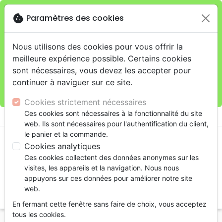
cookie
Paramètres des cookies
Je veux retirer ma commande au 4, rue Audubon
close
(Gare de Lyon), Paris
warning
Cette boutique en ligne est limitée au retrait en
Nous utilisons des cookies pour vous offrir la
magasin.
meilleure expérience possible. Certains cookies
Pour les livraisons à domicile, veuillez passer vos
sont nécessaires, vous devez les accepter pour
commandes sur la boutique
La Maison de la Bible
continuer à naviguer sur ce site.
France
.
Cookies strictement nécessaires
menu
Ces cookies sont nécessaires à la fonctionnalité du site
shopping_cart
account_circle
web. Ils sont nécessaires pour l'authentification du client,
le panier et la commande.
Cookies analytiques
Ces cookies collectent des données anonymes sur les
visites, les appareils et la navigation. Nous nous
appuyons sur ces données pour améliorer notre site
web.
search
En fermant cette fenêtre sans faire de choix, vous acceptez
Reche
tous les cookies.