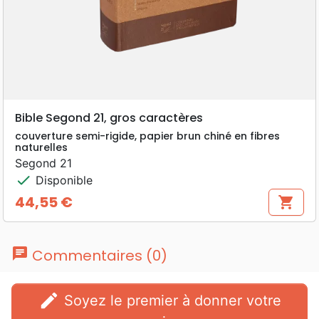
Bible Segond 21, gros caractères
couverture semi-rigide, papier brun chiné en fibres
naturelles
Segond 21
check
Disponible
44,55 €
shopping_cart
Prix
chat
Commentaires (0)
edit
Soyez le premier à donner votre