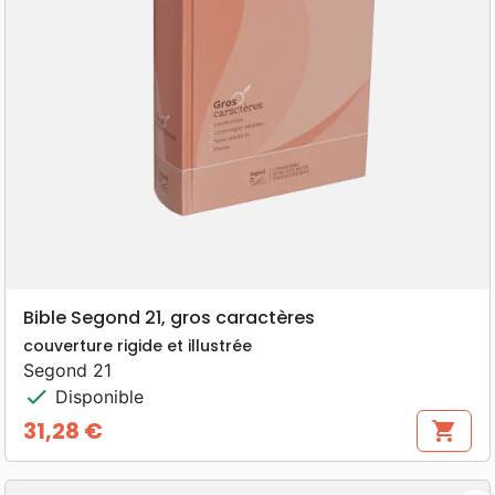
Bible Segond 21, gros caractères
couverture rigide et illustrée
Segond 21
check
Disponible
31,28 €
shopping_cart
Prix