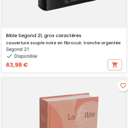
Bible Segond 21, gros caractères
couverture souple noire en fibrocuir, tranche argentée
Segond 21
check
Disponible
63,98 €
shopping_cart
Prix
favorite_border