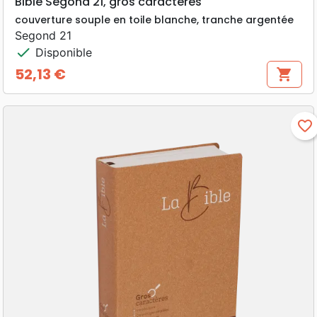
Bible Segond 21, gros caractères
couverture souple en toile blanche, tranche argentée
Segond 21
check
Disponible
52,13 €
shopping_cart
Prix
favorite_border