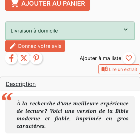
shopping_cart
AJOUTER AU PANIER
Livraison à domicile
edit
Donnez votre avis
facebook
twitter
pinterest
favorite_border
auto_stories
Lire un extrait
Description
À la recherche d’une meilleure expérience
de lecture ? Voici une version de la Bible
moderne et fiable, imprimée en gros
caractères.