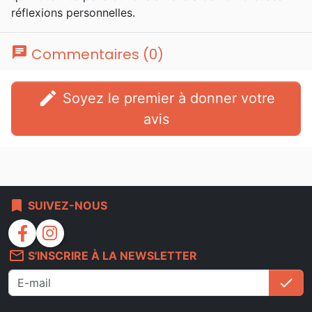
réflexions personnelles.
chat
Commentaires (0)
edit
Soyez le premier à donner votre
avis
bookmark
SUIVEZ-NOUS
facebook
instagram
mail_outline
S'INSCRIRE À LA NEWSLETTER
check
S'i