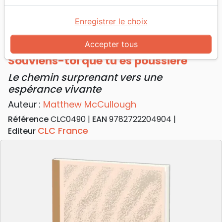
Accueil
Livres
Souffrance, Relation d'aide
Deuil, Décès
Enregistrer le choix
Souviens-toi que tu es poussière - Le chemin
surprenant vers une espérance vivante
Accepter tous
Souviens-toi que tu es poussière
Le chemin surprenant vers une
espérance vivante
Auteur :
Matthew McCullough
Référence
CLC0490
EAN
9782722204904
CLC France
Editeur