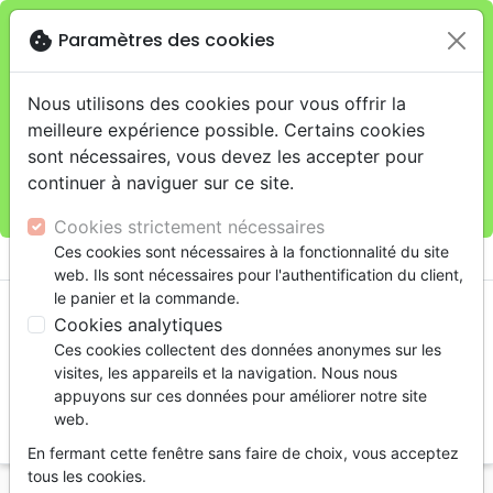
cookie
Paramètres des cookies
Je veux retirer ma commande au 4, rue Audubon
close
(Gare de Lyon), Paris
warning
Cette boutique en ligne est limitée au retrait en
Nous utilisons des cookies pour vous offrir la
magasin.
meilleure expérience possible. Certains cookies
Pour les livraisons à domicile, veuillez passer vos
sont nécessaires, vous devez les accepter pour
commandes sur la boutique
La Maison de la Bible
continuer à naviguer sur ce site.
France
.
Cookies strictement nécessaires
menu
Ces cookies sont nécessaires à la fonctionnalité du site
shopping_cart
account_circle
web. Ils sont nécessaires pour l'authentification du client,
le panier et la commande.
Cookies analytiques
Ces cookies collectent des données anonymes sur les
visites, les appareils et la navigation. Nous nous
appuyons sur ces données pour améliorer notre site
web.
search
En fermant cette fenêtre sans faire de choix, vous acceptez
Reche
tous les cookies.