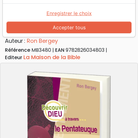
Accueil
Livres
Commentaires
Pentateuque
Découvrir Dieu à travers le Pentateuque
Enregistrer le choix
Découvrir Dieu à travers le
Accepter tous
Pentateuque
Auteur :
Ron Bergey
Référence
MB3480
EAN
9782826034803
La Maison de la Bible
Editeur