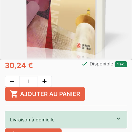
check
Disponible
30,24 €
1 ex.
remove
add
shopping_cart
AJOUTER AU PANIER
Livraison à domicile