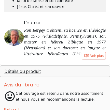
la loi de Moïse et son contexte
Jésus-Christ et son œuvre
L'auteur
Ron Bergey a obtenu sa licence en théologie
en 1975 (Philadelphie, Pennsylvanie), son
master en hébreu biblique en 1977
(Jérusalem) et son doctorat en langue et
littérature hébraïques (PhD) en 1983
book_open
Voir plus
(Philadelphie). Son directeur de thèse, le Dr
Avi Hurvitz, est professeur d’hébreu biblique
Détails du produit
à l’Université Hébraïque de Jérusalem. Dès
1978, il a enseigné l’hébreu biblique et
l’Ancien Testament en faculté à Jérusalem,
Avis du libraire
Philadelphie et Tacoma, Washington. Dès
mood
Cet ouvrage est retenu dans notre assortiment
1992, il a été professeur d’hébreu biblique et
et nous vous en recommandons la lecture.
d’Ancien Testament à la Faculté Jean Calvin,
Institut de Théologie Protestante et
Extrait