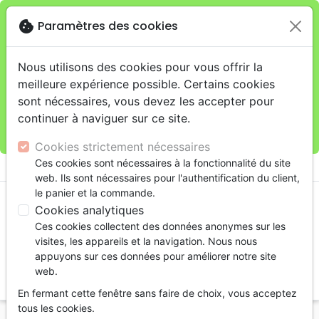
cookie
Paramètres des cookies
Je veux retirer ma commande au 4, rue Audubon
close
(Gare de Lyon), Paris
warning
Cette boutique en ligne est limitée au retrait en
Nous utilisons des cookies pour vous offrir la
magasin.
meilleure expérience possible. Certains cookies
Pour les livraisons à domicile, veuillez passer vos
sont nécessaires, vous devez les accepter pour
commandes sur la boutique
La Maison de la Bible
continuer à naviguer sur ce site.
France
.
Cookies strictement nécessaires
menu
Ces cookies sont nécessaires à la fonctionnalité du site
shopping_cart
account_circle
web. Ils sont nécessaires pour l'authentification du client,
le panier et la commande.
Cookies analytiques
Ces cookies collectent des données anonymes sur les
visites, les appareils et la navigation. Nous nous
appuyons sur ces données pour améliorer notre site
web.
search
En fermant cette fenêtre sans faire de choix, vous acceptez
Reche
tous les cookies.