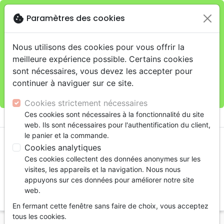
cookie
Paramètres des cookies
Je veux retirer ma commande au 4, rue Audubon
close
(Gare de Lyon), Paris
warning
Cette boutique en ligne est limitée au retrait en
Nous utilisons des cookies pour vous offrir la
magasin.
meilleure expérience possible. Certains cookies
Pour les livraisons à domicile, veuillez passer vos
sont nécessaires, vous devez les accepter pour
commandes sur la boutique
La Maison de la Bible
continuer à naviguer sur ce site.
France
.
Cookies strictement nécessaires
menu
Ces cookies sont nécessaires à la fonctionnalité du site
shopping_cart
account_circle
web. Ils sont nécessaires pour l'authentification du client,
le panier et la commande.
Cookies analytiques
Ces cookies collectent des données anonymes sur les
visites, les appareils et la navigation. Nous nous
appuyons sur ces données pour améliorer notre site
web.
search
En fermant cette fenêtre sans faire de choix, vous acceptez
Reche
tous les cookies.