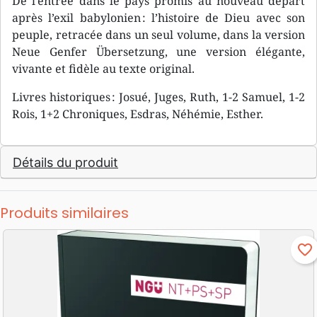
De l’entrée dans le pays promis au nouveau départ
après l’exil babylonien : l’histoire de Dieu avec son
peuple, retracée dans un seul volume, dans la version
Neue Genfer Übersetzung, une version élégante,
vivante et fidèle au texte original.
Livres historiques : Josué, Juges, Ruth, 1-2 Samuel, 1-2
Rois, 1+2 Chroniques, Esdras, Néhémie, Esther.
Détails du produit
Produits similaires
favorite_border