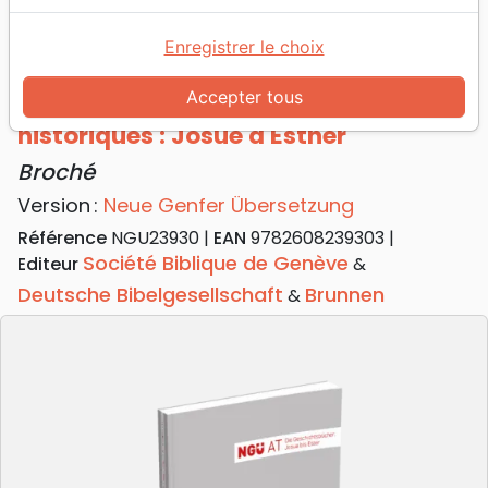
Accueil
Bibles
Allemand, NGÜ AT - Livres historiques : Josué à
Enregistrer le choix
Esther - Broché
Accepter tous
Allemand, NGÜ AT - Livres
historiques : Josué à Esther
Broché
Version :
Neue Genfer Übersetzung
Référence
NGU23930
EAN
9782608239303
Société Biblique de Genève
Editeur
&
Deutsche Bibelgesellschaft
Brunnen
&