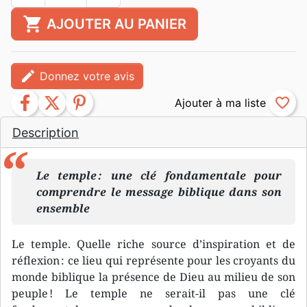
shopping_cart
AJOUTER AU PANIER
edit
Donnez votre avis
facebook
twitter
pinterest
favorite_border
Description
Le temple : une clé fondamentale pour
comprendre le message biblique dans son
ensemble
Le temple. Quelle riche source d’inspiration et de
réflexion : ce lieu qui représente pour les croyants du
monde biblique la présence de Dieu au milieu de son
peuple ! Le temple ne serait-il pas une clé