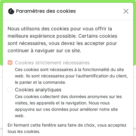
cookie
Paramètres des cookies
Je veux retirer ma commande au 4, rue Audubon
close
(Gare de Lyon), Paris
warning
Cette boutique en ligne est limitée au retrait en
Nous utilisons des cookies pour vous offrir la
magasin.
meilleure expérience possible. Certains cookies
Pour les livraisons à domicile, veuillez passer vos
sont nécessaires, vous devez les accepter pour
commandes sur la boutique
La Maison de la Bible
continuer à naviguer sur ce site.
France
.
Cookies strictement nécessaires
menu
Ces cookies sont nécessaires à la fonctionnalité du site
shopping_cart
account_circle
web. Ils sont nécessaires pour l'authentification du client,
le panier et la commande.
Cookies analytiques
Ces cookies collectent des données anonymes sur les
visites, les appareils et la navigation. Nous nous
appuyons sur ces données pour améliorer notre site
web.
search
En fermant cette fenêtre sans faire de choix, vous acceptez
Reche
tous les cookies.