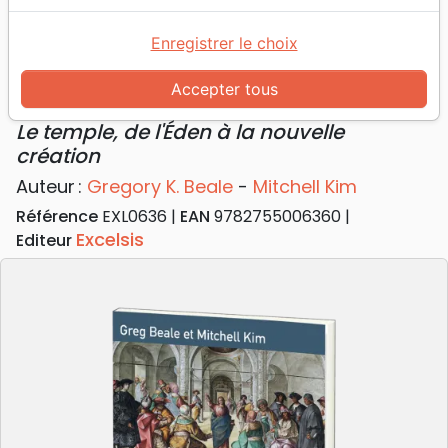
Accueil
Livres
Doctrine
Dieu
Dieu vient habiter parmi nous - Le temple, de l'Éden
Enregistrer le choix
à la nouvelle création
Accepter tous
Dieu vient habiter parmi nous
Le temple, de l'Éden à la nouvelle
création
Auteur :
Gregory K. Beale
-
Mitchell Kim
Référence
EXL0636
EAN
9782755006360
Excelsis
Editeur