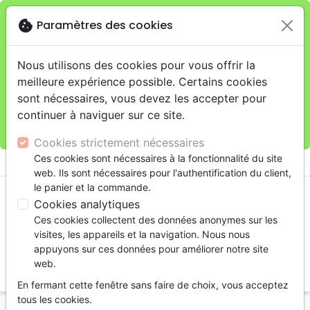
cookie
Paramètres des cookies
Je veux retirer ma commande au 4, rue Audubon
close
(Gare de Lyon), Paris
warning
Cette boutique en ligne est limitée au retrait en
Nous utilisons des cookies pour vous offrir la
magasin.
meilleure expérience possible. Certains cookies
Pour les livraisons à domicile, veuillez passer vos
sont nécessaires, vous devez les accepter pour
commandes sur la boutique
La Maison de la Bible
continuer à naviguer sur ce site.
France
.
Cookies strictement nécessaires
menu
Ces cookies sont nécessaires à la fonctionnalité du site
shopping_cart
account_circle
web. Ils sont nécessaires pour l'authentification du client,
le panier et la commande.
Cookies analytiques
Ces cookies collectent des données anonymes sur les
visites, les appareils et la navigation. Nous nous
appuyons sur ces données pour améliorer notre site
web.
search
En fermant cette fenêtre sans faire de choix, vous acceptez
Reche
tous les cookies.