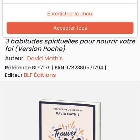
Accueil
Livres
Edification
Croissance spirituelle
Trouver sa joie en Dieu - 3 habitudes spirituelles
Enregistrer le choix
pour nourrir votre foi (Version Poche)
Accepter tous
Trouver sa joie en Dieu
3 habitudes spirituelles pour nourrir votre
foi (Version Poche)
Auteur :
David Mathis
Référence
BLF7179
EAN
9782386571794
BLF Éditions
Editeur