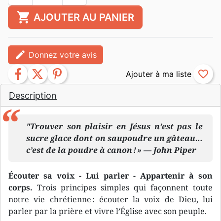
shopping_cart
AJOUTER AU PANIER
edit
Donnez votre avis
facebook
twitter
pinterest
favorite_border
Description
"Trouver son plaisir en Jésus n’est pas le
sucre glace dont on saupoudre un gâteau…
c’est de la poudre à canon ! » — John Piper
Écouter sa voix - Lui parler - Appartenir à son
corps.
Trois principes simples qui façonnent toute
notre vie chrétienne : écouter la voix de Dieu, lui
parler par la prière et vivre l’Église avec son peuple.