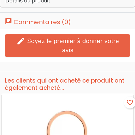
Détails du produit
chat
Commentaires (0)
edit
Soyez le premier à donner votre
avis
Les clients qui ont acheté ce produit ont
également acheté...
favorite_border