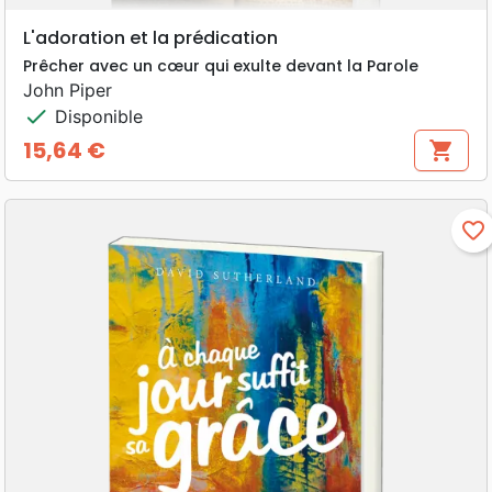
L'adoration et la prédication
Prêcher avec un cœur qui exulte devant la Parole
John Piper
check
Disponible
15,64 €
shopping_cart
Prix
favorite_border