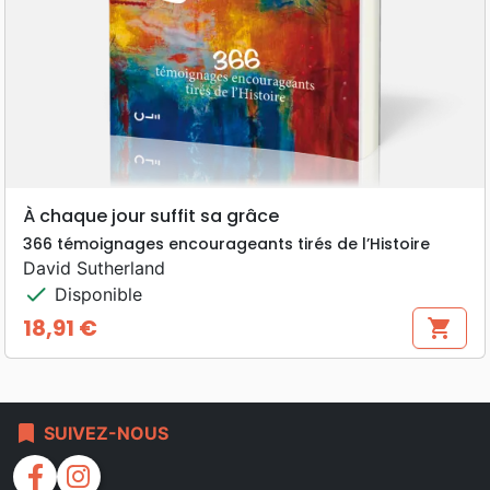
À chaque jour suffit sa grâce
366 témoignages encourageants tirés de l’Histoire
David Sutherland
check
Disponible
18,91 €
shopping_cart
Prix
bookmark
SUIVEZ-NOUS
facebook
instagram