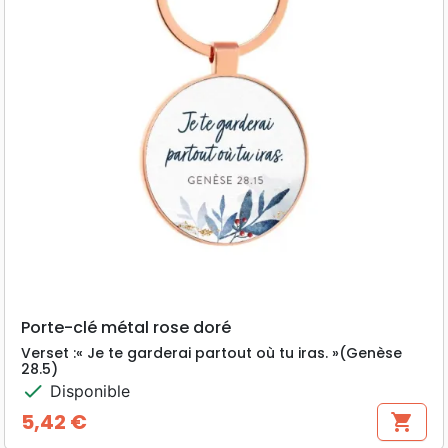
Porte-clé métal rose doré
Verset :« Je te garderai partout où tu iras. »(Genèse
28.5)
check
Disponible
5,42 €
shopping_cart
Prix