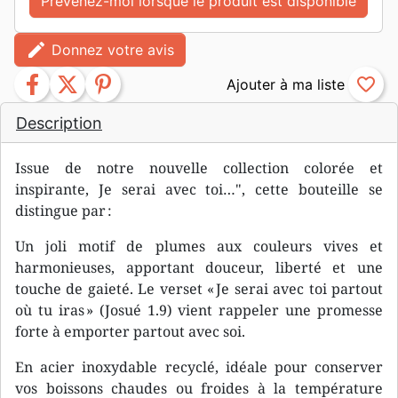
Prévenez-moi lorsque le produit est disponible
edit
Donnez votre avis
facebook
twitter
pinterest
favorite_border
Description
Issue de notre nouvelle collection colorée et
inspirante, Je serai avec toi…", cette bouteille se
distingue par :
Un joli motif de plumes aux couleurs vives et
harmonieuses, apportant douceur, liberté et une
touche de gaieté. Le verset « Je serai avec toi partout
où tu iras » (Josué 1.9) vient rappeler une promesse
forte à emporter partout avec soi.
En acier inoxydable recyclé, idéale pour conserver
vos boissons chaudes ou froides à la température