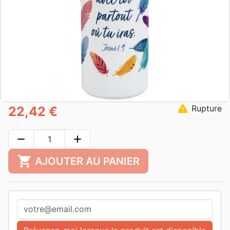
warning
Rupture
22,42 €
remove
add
shopping_cart
AJOUTER AU PANIER