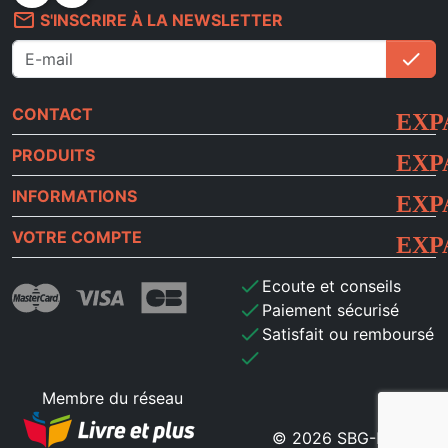
mail_outline
S'INSCRIRE À LA NEWSLETTER
check
S'i
CONTACT
PRODUITS
INFORMATIONS
VOTRE COMPTE
check
Ecoute et conseils
check
Paiement sécurisé
check
Satisfait ou remboursé
check
Membre du réseau
© 2026 SBG-MB