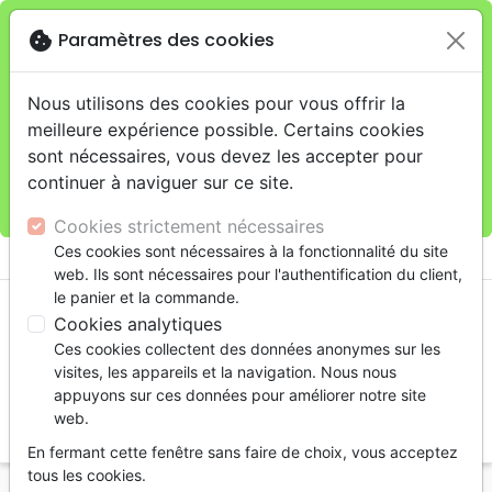
cookie
Paramètres des cookies
Je veux retirer ma commande au 4, rue Audubon
close
(Gare de Lyon), Paris
warning
Cette boutique en ligne est limitée au retrait en
Nous utilisons des cookies pour vous offrir la
magasin.
meilleure expérience possible. Certains cookies
Pour les livraisons à domicile, veuillez passer vos
sont nécessaires, vous devez les accepter pour
commandes sur la boutique
La Maison de la Bible
continuer à naviguer sur ce site.
France
.
Cookies strictement nécessaires
menu
Ces cookies sont nécessaires à la fonctionnalité du site
shopping_cart
account_circle
web. Ils sont nécessaires pour l'authentification du client,
le panier et la commande.
Cookies analytiques
Ces cookies collectent des données anonymes sur les
visites, les appareils et la navigation. Nous nous
appuyons sur ces données pour améliorer notre site
web.
search
En fermant cette fenêtre sans faire de choix, vous acceptez
Reche
tous les cookies.