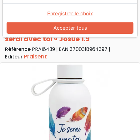
Accueil
Divers
Objets cadeaux
Bouteille isotherme collection « Je serai avec toi »
Enregistrer le choix
Josué 1.9
Accepter tous
Bouteille isotherme collection « Je
serai avec toi » Josué 1.9
Référence
PRAI6439
EAN
3700318964397
Praisent
Editeur