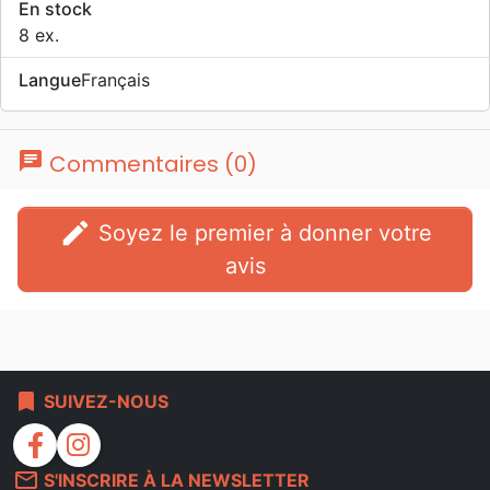
En stock
8 ex.
Langue
Français
chat
Commentaires (0)
edit
Soyez le premier à donner votre
avis
bookmark
SUIVEZ-NOUS
facebook
instagram
mail_outline
S'INSCRIRE À LA NEWSLETTER