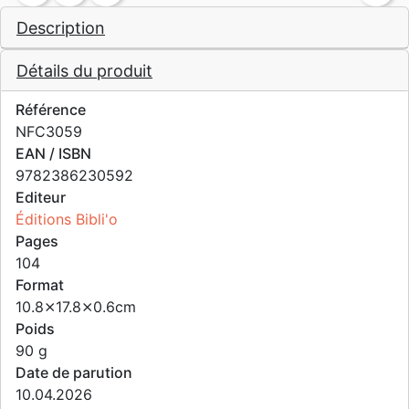
Description
Détails du produit
Référence
NFC3059
EAN / ISBN
9782386230592
Editeur
Éditions Bibli'o
Pages
104
Format
10.8⨯17.8⨯0.6cm
Poids
90 g
Date de parution
10.04.2026