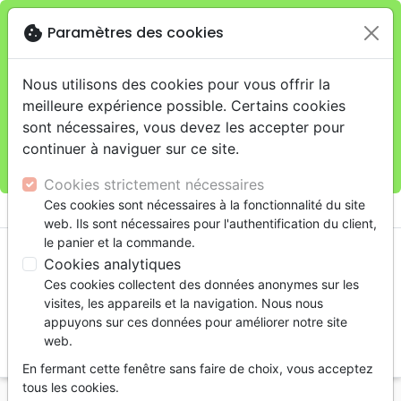
cookie
Paramètres des cookies
Je veux retirer ma commande au 4, rue Audubon
close
(Gare de Lyon), Paris
warning
Cette boutique en ligne est limitée au retrait en
Nous utilisons des cookies pour vous offrir la
magasin.
meilleure expérience possible. Certains cookies
Pour les livraisons à domicile, veuillez passer vos
sont nécessaires, vous devez les accepter pour
commandes sur la boutique
La Maison de la Bible
continuer à naviguer sur ce site.
France
.
Cookies strictement nécessaires
menu
Ces cookies sont nécessaires à la fonctionnalité du site
shopping_cart
account_circle
web. Ils sont nécessaires pour l'authentification du client,
le panier et la commande.
Cookies analytiques
Ces cookies collectent des données anonymes sur les
visites, les appareils et la navigation. Nous nous
appuyons sur ces données pour améliorer notre site
web.
search
En fermant cette fenêtre sans faire de choix, vous acceptez
Reche
tous les cookies.