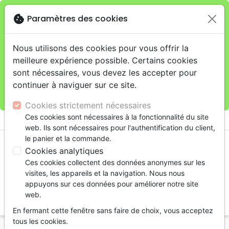
cookie
Paramètres des cookies
Je veux retirer ma commande au 4, rue Audubon
close
(Gare de Lyon), Paris
warning
Cette boutique en ligne est limitée au retrait en
Nous utilisons des cookies pour vous offrir la
magasin.
meilleure expérience possible. Certains cookies
Pour les livraisons à domicile, veuillez passer vos
sont nécessaires, vous devez les accepter pour
commandes sur la boutique
La Maison de la Bible
continuer à naviguer sur ce site.
France
.
Cookies strictement nécessaires
menu
Ces cookies sont nécessaires à la fonctionnalité du site
shopping_cart
account_circle
web. Ils sont nécessaires pour l'authentification du client,
le panier et la commande.
Cookies analytiques
Ces cookies collectent des données anonymes sur les
visites, les appareils et la navigation. Nous nous
appuyons sur ces données pour améliorer notre site
web.
search
En fermant cette fenêtre sans faire de choix, vous acceptez
Reche
tous les cookies.