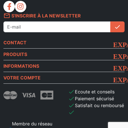
facebook
instagram
mail_outline
S'INSCRIRE À LA NEWSLETTER
check
S'i
CONTACT
PRODUITS
INFORMATIONS
VOTRE COMPTE
check
Ecoute et conseils
check
Paiement sécurisé
check
Satisfait ou remboursé
check
Membre du réseau