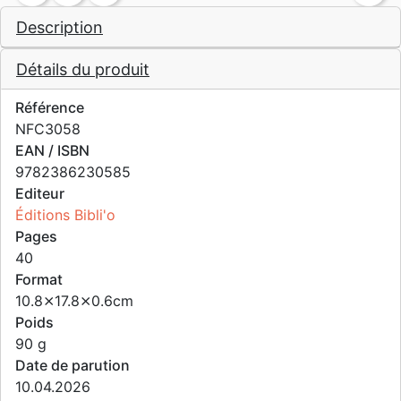
Description
Détails du produit
Référence
NFC3058
EAN / ISBN
9782386230585
Editeur
Éditions Bibli'o
Pages
40
Format
10.8⨯17.8⨯0.6cm
Poids
90 g
Date de parution
10.04.2026