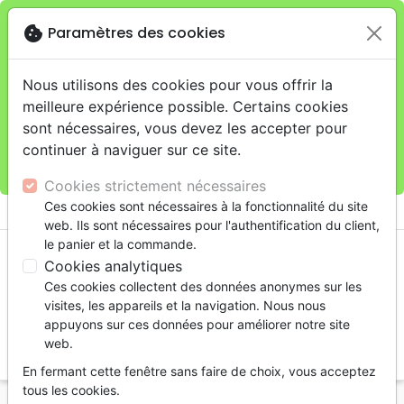
cookie
Paramètres des cookies
Je veux retirer ma commande au 4, rue Audubon
close
(Gare de Lyon), Paris
warning
Cette boutique en ligne est limitée au retrait en
Nous utilisons des cookies pour vous offrir la
magasin.
meilleure expérience possible. Certains cookies
Pour les livraisons à domicile, veuillez passer vos
sont nécessaires, vous devez les accepter pour
commandes sur la boutique
La Maison de la Bible
continuer à naviguer sur ce site.
France
.
Cookies strictement nécessaires
menu
Ces cookies sont nécessaires à la fonctionnalité du site
shopping_cart
account_circle
web. Ils sont nécessaires pour l'authentification du client,
le panier et la commande.
Cookies analytiques
Ces cookies collectent des données anonymes sur les
visites, les appareils et la navigation. Nous nous
appuyons sur ces données pour améliorer notre site
web.
search
En fermant cette fenêtre sans faire de choix, vous acceptez
Reche
tous les cookies.