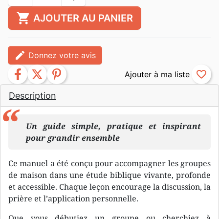
shopping_cart
AJOUTER AU PANIER
edit
Donnez votre avis
facebook
twitter
pinterest
favorite_border
Description
Un guide simple, pratique et inspirant
pour grandir ensemble
Ce manuel a été conçu pour accompagner les groupes
de maison dans une étude biblique vivante, profonde
et accessible. Chaque leçon encourage la discussion, la
prière et l’application personnelle.
Que vous débutiez un groupe ou cherchiez à