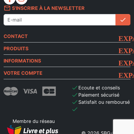
mail_outline
S'INSCRIRE À LA NEWSLETTER
check
S'i
CONTACT
PRODUITS
INFORMATIONS
VOTRE COMPTE
check
Ecoute et conseils
check
Paiement sécurisé
check
Satisfait ou remboursé
check
Membre du réseau
© 2026 SBG-MB