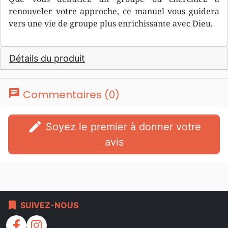
renouveler votre approche, ce manuel vous guidera
vers une vie de groupe plus enrichissante avec Dieu.
Détails du produit
chat
Commentaires (0)
edit
Soyez le premier à donner votre
avis
bookmark
SUIVEZ-NOUS
facebook
instagram