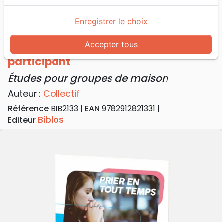
Accueil
Livres
Edification
Prière
Prier en tout temps. Manuel participant - Études
Enregistrer le choix
pour groupes de maison
Accepter tous
Prier en tout temps. Manuel
participant
Études pour groupes de maison
Auteur :
Collectif
Référence
BIB2133
EAN
9782912821331
Biblos
Editeur