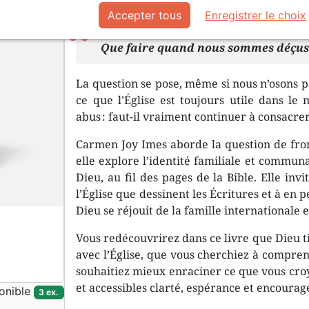
Description
Détails du produit
Accepter tous
Enregistrer le choix
Que faire quand nous sommes déçus p
La question se pose, même si nous n’osons pa
ce que l’Église est toujours utile dans le m
abus : faut-il vraiment continuer à consacr
Carmen Joy Imes aborde la question de fro
elle explore l’identité familiale et communa
Dieu, au fil des pages de la Bible. Elle invi
l’Église que dessinent les Écritures et à en p
Dieu se réjouit de la famille internationale 
Vous redécouvrirez dans ce livre que Dieu t
avec l’Église, que vous cherchiez à compre
souhaitiez mieux enraciner ce que vous croy
et accessibles clarté, espérance et encoura
onible
3 ex.