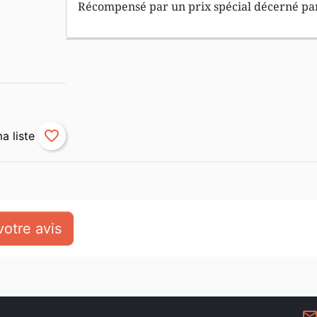
Récompensé par un prix spécial décerné p
favorite_border
otre avis
mail_outlin