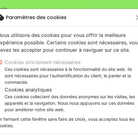
sin.
Je veux retirer ma
mandes sur la boutique
La Maison de la
okie
Paramètres des cookies
ous utilisons des cookies pour vous offrir la meilleure
xpérience possible. Certains cookies sont nécessaires, vou
evez les accepter pour continuer à naviguer sur ce site.
Cookies strictement nécessaires
Ces cookies sont nécessaires à la fonctionnalité du site web. Ils
Nouveautés
Bibles
Livres
eBooks
Je
sont nécessaires pour l'authentification du client, le panier et la
commande.
eaux Testaments
ine
lité
 ans
lations
ns animés
s
Etude biblique
Bandes dessinées
Découverte de la foi
Adolescents, jeunes
Rap, Hip-hop
Films, fiction
Jeux
Cookies analytiques
e partie de la famille de Dieu - Redécouvrir le projet de Die
ons
cation
e
2 ans
ry, Latino, Folk
gnement, conférences
elisation
Segond 21
Famille, couple
Méditations
Bibles jeunesse
Instrumental
Documentaires, reportage
Accessoires de Bible
Ces cookies collectent des données anonymes sur les visites, les
iles
e
esse
ro
iels
Segond
Souffrance, Relation d'aide
Souffrance, Relation d'aide
Louange, Adoration
Papeterie
Faire partie de la famille de 
appareils et la navigation. Nous nous appuyons sur ces données
k
elisation
ue
esse
NEG
Santé
Psychologie
Hardrock, Métal
pour améliorer notre site web.
Redécouvrir le projet de Dieu pour l
cations
ts
le, Couple
l, Soul
Darby
Ethique, société, politique
Apologétique
Pop, Rock
n fermant cette fenêtre sans faire de choix, vous acceptez tous les
Auteur :
Carmen Joy Imes
ation
Événements actuels
ookies.
Référence
EXL0632
EAN
9782755006322
Ed