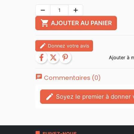
remove
add
shopping_cart
AJOUTER AU PANIER
edit
Donnez votre avis
facebook
twitter
pinterest
chat
Commentaires (0)
edit
Soyez le premier à donner v
bookmark
SUIVEZ-NOUS