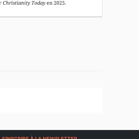
ar
Christianity Today
en 2025.
e
S'INSCRIRE À LA NEWSLETTER