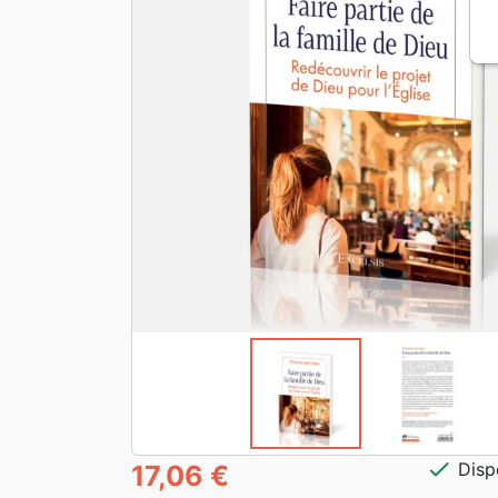
check
Disp
17,06 €