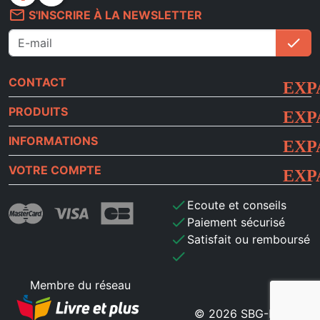
mail_outline
S'INSCRIRE À LA NEWSLETTER
check
S'i
CONTACT
PRODUITS
INFORMATIONS
VOTRE COMPTE
check
Ecoute et conseils
check
Paiement sécurisé
check
Satisfait ou remboursé
check
Membre du réseau
© 2026 SBG-MB