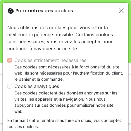
cookie
Paramètres des cookies
Je veux retirer ma commande au 4, rue Audubon
close
(Gare de Lyon), Paris
warning
Cette boutique en ligne est limitée au retrait en
Nous utilisons des cookies pour vous offrir la
magasin.
meilleure expérience possible. Certains cookies
Pour les livraisons à domicile, veuillez passer vos
sont nécessaires, vous devez les accepter pour
commandes sur la boutique
La Maison de la Bible
continuer à naviguer sur ce site.
France
.
Cookies strictement nécessaires
menu
Ces cookies sont nécessaires à la fonctionnalité du site
shopping_cart
account_circle
web. Ils sont nécessaires pour l'authentification du client,
le panier et la commande.
Cookies analytiques
Ces cookies collectent des données anonymes sur les
visites, les appareils et la navigation. Nous nous
appuyons sur ces données pour améliorer notre site
web.
search
En fermant cette fenêtre sans faire de choix, vous acceptez
Reche
tous les cookies.