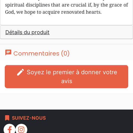
spiritual disciplines that are crucial if, by the grace of
God, we hope to acquire renovated hearts.
Détails du produit
chat
Commentaires (0)
edit
Soyez le premier à donner votre
avis
bookmark
SUIVEZ-NOUS
facebook
instagram