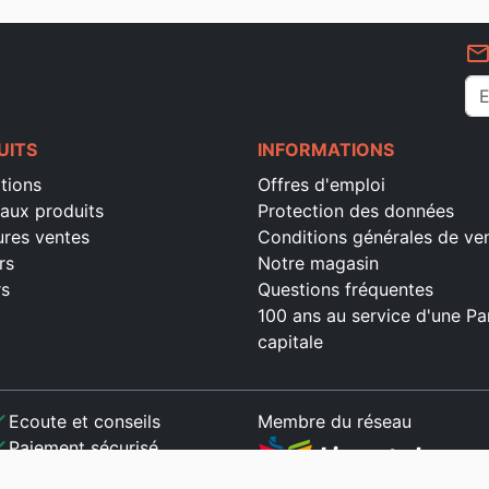
mail_outlin
UITS
INFORMATIONS
tions
Offres d'emploi
aux produits
Protection des données
ures ventes
Conditions générales de ve
rs
Notre magasin
rs
Questions fréquentes
100 ans au service d'une Pa
capitale
ck
Ecoute et conseils
Membre du réseau
ck
Paiement sécurisé
ck
Satisfait ou remboursé