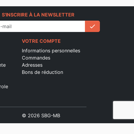
e
S'INSCRIRE À LA NEWSLETTER
check
S'inscrire
VOTRE COMPTE
Informations personnelles
Commandes
nte
Adresses
Bons de réduction
role
© 2026 SBG-MB