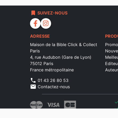
bookmark
SUIVEZ-NOUS
facebook
instagram
ADRESSE
PROD
Maison de la Bible Click & Collect
Promo
Paris
Nouve
4, rue Audubon (Gare de Lyon)
Meille
75012 Paris
Editeu
France métropolitaine
Auteu
phone
01 43 26 80 53
mail
Contactez-nous
che
che
che