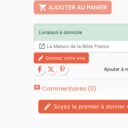
shopping_cart
AJOUTER AU PANIER
Livraison à domicile
launch
La Maison de la Bible France
edit
Donnez votre avis
facebook
twitter
pinterest
chat
Commentaires (0)
edit
Soyez le premier à donner v