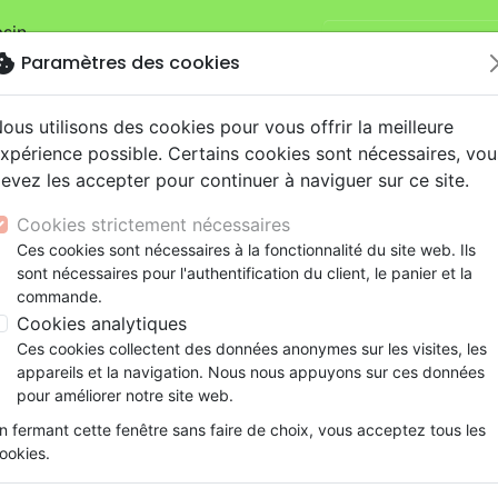
sin.
Je veux retirer ma
mandes sur la boutique
La Maison de la
okie
Paramètres des cookies
ous utilisons des cookies pour vous offrir la meilleure
xpérience possible. Certains cookies sont nécessaires, vou
evez les accepter pour continuer à naviguer sur ce site.
Cookies strictement nécessaires
Ces cookies sont nécessaires à la fonctionnalité du site web. Ils
Nouveautés
Bibles
Livres
eBooks
Je
sont nécessaires pour l'authentification du client, le panier et la
commande.
eaux Testaments
ine
lité
 ans
lations
ns animés
s
Etude biblique
Bandes dessinées
Découverte de la foi
Adolescents, jeunes
Rap, Hip-hop
Films, fiction
Jeux
Cookies analytiques
é à son service - Gérer le stress dans les difficultés
ons
cation
e
2 ans
ry, Latino, Folk
gnement, conférences
elisation
Segond 21
Famille, couple
Méditations
Bibles jeunesse
Instrumental
Documentaires, reportage
Accessoires de Bible
Ces cookies collectent des données anonymes sur les visites, les
iles
e
esse
ro
iels
Segond
Souffrance, Relation d'aide
Souffrance, Relation d'aide
Louange, Adoration
Papeterie
Blessé à son service
appareils et la navigation. Nous nous appuyons sur ces données
k
elisation
ue
esse
NEG
Santé
Psychologie
Hardrock, Métal
pour améliorer notre site web.
Gérer le stress dans les difficultés
cations
ts
le, Couple
l, Soul
Darby
Ethique, société, politique
Apologétique
Pop, Rock
n fermant cette fenêtre sans faire de choix, vous acceptez tous les
Auteur :
Marjory F. Foyle
ation
Événements actuels
ookies.
Référence
MB3336
EAN
9782826033363
Edi