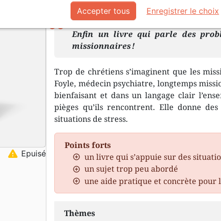
Description
Détails du produit
Accepter tous
Enregistrer le choix
Enfin un livre qui parle des pro
missionnaires !
Trop de chrétiens s’imaginent que les missi
Foyle, médecin psychiatre, longtemps missi
bienfaisant et dans un langage clair l’ense
pièges qu’ils rencontrent. Elle donne des
situations de stress.
Points forts
warning
Epuisé
un livre qui s’appuie sur des situati
un sujet trop peu abordé
une aide pratique et concrète pour 
Thèmes