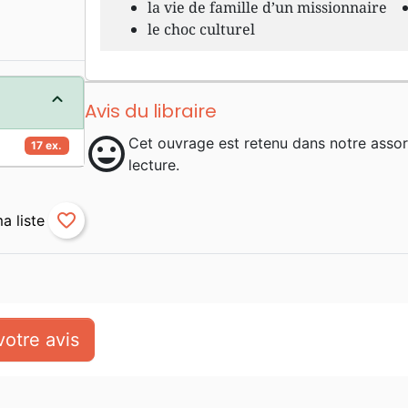
la vie de famille d’un missionnaire
le choc culturel
Avis du libraire
mood
Cet ouvrage est retenu dans notre asso
17 ex.
lecture.
favorite_border
otre avis