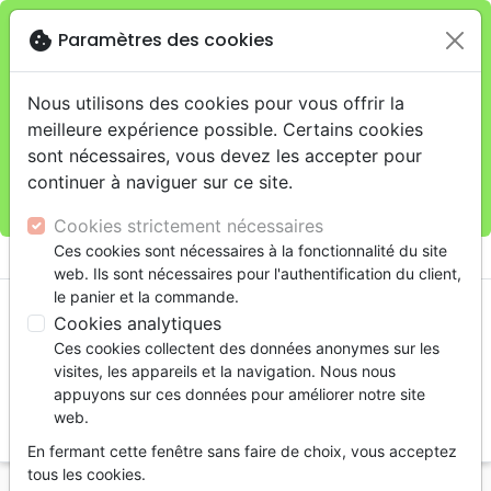
cookie
Paramètres des cookies
Je veux retirer ma commande au 4, rue Audubon
close
(Gare de Lyon), Paris
warning
Cette boutique en ligne est limitée au retrait en
Nous utilisons des cookies pour vous offrir la
magasin.
meilleure expérience possible. Certains cookies
Pour les livraisons à domicile, veuillez passer vos
sont nécessaires, vous devez les accepter pour
commandes sur la boutique
La Maison de la Bible
continuer à naviguer sur ce site.
France
.
Cookies strictement nécessaires
menu
Ces cookies sont nécessaires à la fonctionnalité du site
shopping_cart
account_circle
web. Ils sont nécessaires pour l'authentification du client,
le panier et la commande.
Cookies analytiques
Ces cookies collectent des données anonymes sur les
visites, les appareils et la navigation. Nous nous
appuyons sur ces données pour améliorer notre site
web.
search
En fermant cette fenêtre sans faire de choix, vous acceptez
Reche
tous les cookies.