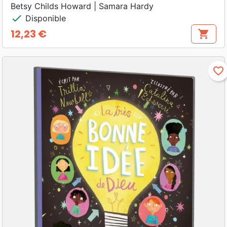
Betsy Childs Howard | Samara Hardy
check
Disponible
12,23 €
shopping_cart
Prix
favorite_border