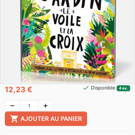
check
Disponible
12,23 €
4 ex.
remove
add
shopping_cart
AJOUTER AU PANIER