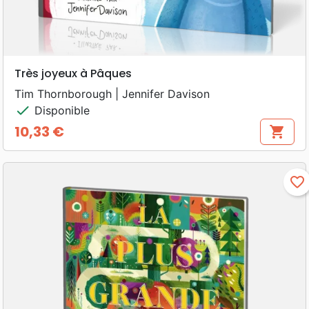
Très joyeux à Pâques
Tim Thornborough | Jennifer Davison
check
Disponible
10,33 €
shopping_cart
Prix
favorite_border