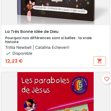
La Très Bonne Idée de Dieu
Pourquoi nos différences sont si belles : la vraie
histoire
Trillia Newbell | Catalina Echeverri
check
Disponible
12,23 €
shopping_cart
Prix
favorite_border