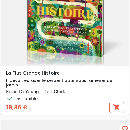
La Plus Grande Histoire
Il devait écraser le serpent pour nous ramener au
jardin
Kevin DeYoung | Don Clark
check
Disponible
18,86 €
shopping_cart
Prix
favorite_border