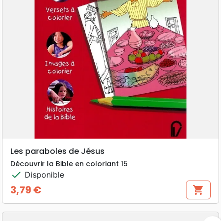
Les paraboles de Jésus
Découvrir la Bible en coloriant 15
check
Disponible
3,79 €
shopping_cart
Prix