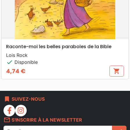
Raconte-moi les belles paraboles de la Bible
Lois Rock
check
Disponible
4,74 €
shopping_cart
Prix
bookmark
SUIVEZ-NOUS
facebook
instagram
mail_outline
S'INSCRIRE À LA NEWSLETTER