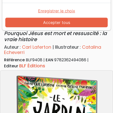
Accueil
Jeunesse
Jardin, le Voile et la Croix (Le) - Pourquoi Jésus est
Enregistrer le choix
mort et ressuscité : la vraie histoire
Accepter tous
Le Jardin, le Voile et la Croix
Pourquoi Jésus est mort et ressuscité : la
vraie histoire
Auteur :
Carl Laferton
| Illustrateur :
Catalina
Echeverri
Référence
BLF9408
EAN
9782362494086
BLF Éditions
Editeur