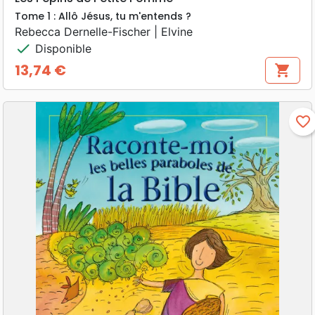
Tome 1 : Allô Jésus, tu m'entends ?
Rebecca Dernelle-Fischer | Elvine
check
Disponible
13,74 €
shopping_cart
Prix
favorite_border