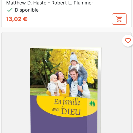
Matthew D. Haste - Robert L. Plummer
check
Disponible
13,02 €
shopping_cart
Prix
favorite_border