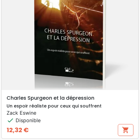
Charles Spurgeon et la dépression
Un espoir réaliste pour ceux qui souffrent
Zack Eswine
check
Disponible
12,32 €
shopping_cart
Prix