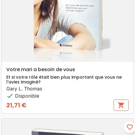
Votre mari a besoin de vous
Et si votre rôle était bien plus important que vous ne
l'aviez imaginé?
Gary L. Thomas
check
Disponible
21,71 €
shopping_cart
Prix
favorite_border