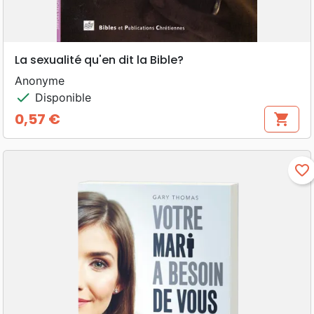
La sexualité qu'en dit la Bible?
Anonyme
check
Disponible
0,57 €
shopping_cart
Prix
favorite_border