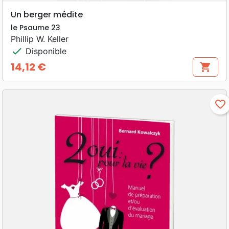
Un berger médite
le Psaume 23
Phillip W. Keller
check
Disponible
14,12 €
shopping_cart
Prix
favorite_border