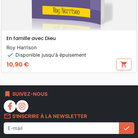
En famille avec Dieu
Roy Harrison
check
Disponible jusqu'à épuisement
10,90 €
shopping_cart
Prix
bookmark
SUIVEZ-NOUS
facebook
instagram
mail_outline
S'INSCRIRE À LA NEWSLETTER
check
S'i