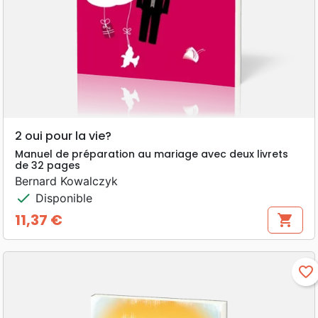
2 oui pour la vie?
Manuel de préparation au mariage avec deux livrets
de 32 pages
Bernard Kowalczyk
check
Disponible
11,37 €
shopping_cart
Prix
favorite_border