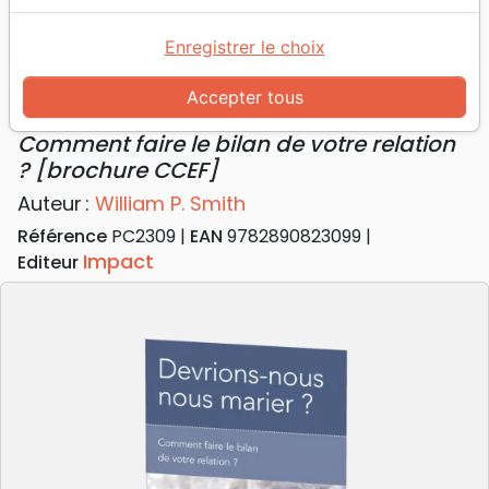
Accueil
Livres
Famille, couple
Mariage
Devrions-nous nous marier ? - Comment faire le
Enregistrer le choix
bilan de votre relation ? [brochure CCEF]
Accepter tous
Devrions-nous nous marier ?
Comment faire le bilan de votre relation
? [brochure CCEF]
Auteur :
William P. Smith
Référence
PC2309
EAN
9782890823099
Impact
Editeur