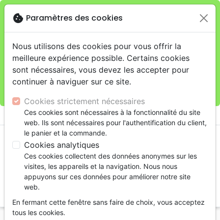
cookie
Paramètres des cookies
Je veux retirer ma commande au 4, rue Audubon
close
(Gare de Lyon), Paris
warning
Cette boutique en ligne est limitée au retrait en
Nous utilisons des cookies pour vous offrir la
magasin.
meilleure expérience possible. Certains cookies
Pour les livraisons à domicile, veuillez passer vos
sont nécessaires, vous devez les accepter pour
commandes sur la boutique
La Maison de la Bible
continuer à naviguer sur ce site.
France
.
Cookies strictement nécessaires
menu
Ces cookies sont nécessaires à la fonctionnalité du site
shopping_cart
account_circle
web. Ils sont nécessaires pour l'authentification du client,
le panier et la commande.
Cookies analytiques
Ces cookies collectent des données anonymes sur les
visites, les appareils et la navigation. Nous nous
appuyons sur ces données pour améliorer notre site
web.
search
En fermant cette fenêtre sans faire de choix, vous acceptez
Reche
tous les cookies.