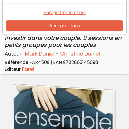
Accueil
Livres
Famille, couple
Mariage
Ensemble - investir dans votre couple. 9 sessions
Enregistrer le choix
en petits groupes pour les couples
Accepter tous
Ensemble
investir dans votre couple. 9 sessions en
petits groupes pour les couples
Auteur :
Mark Daniel
-
Christine Daniel
Référence
FAR4509
EAN
9782863145098
Farel
Editeur