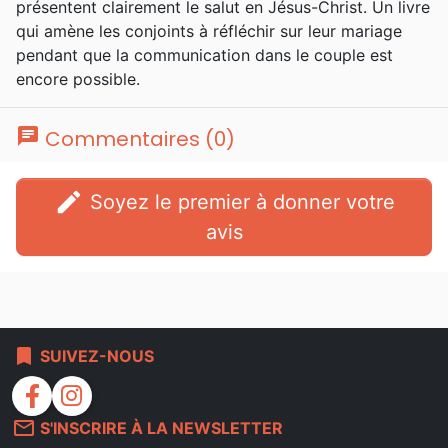
présentent clairement le salut en Jésus-Christ. Un livre
qui amène les conjoints à réfléchir sur leur mariage
pendant que la communication dans le couple est
encore possible.
chat
Commentaires (0)
edit
Soyez le premier à donner votre
avis
bookmark
SUIVEZ-NOUS
facebook
instagram
mail_outline
S'INSCRIRE À LA NEWSLETTER