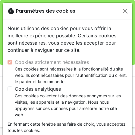
cookie
Paramètres des cookies
Je veux retirer ma commande au 4, rue Audubon
close
(Gare de Lyon), Paris
warning
Cette boutique en ligne est limitée au retrait en
Nous utilisons des cookies pour vous offrir la
magasin.
meilleure expérience possible. Certains cookies
Pour les livraisons à domicile, veuillez passer vos
sont nécessaires, vous devez les accepter pour
commandes sur la boutique
La Maison de la Bible
continuer à naviguer sur ce site.
France
.
Cookies strictement nécessaires
menu
Ces cookies sont nécessaires à la fonctionnalité du site
shopping_cart
account_circle
web. Ils sont nécessaires pour l'authentification du client,
le panier et la commande.
Cookies analytiques
Ces cookies collectent des données anonymes sur les
visites, les appareils et la navigation. Nous nous
appuyons sur ces données pour améliorer notre site
web.
search
En fermant cette fenêtre sans faire de choix, vous acceptez
Reche
tous les cookies.