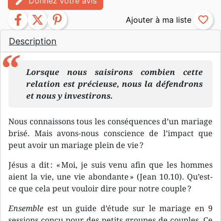
edit
Donnez votre avis
facebook
twitter
pinterest
favorite_border
Description
Lorsque nous saisirons combien cette
relation est précieuse, nous la défendrons
et nous y investirons.
Nous connaissons tous les conséquences d’un mariage
brisé. Mais avons-nous conscience de l’impact que
peut avoir un mariage plein de vie ?
Jésus a dit : « Moi, je suis venu afin que les hommes
aient la vie, une vie abondante » (Jean 10.10). Qu’est-
ce que cela peut vouloir dire pour notre couple ?
Ensemble
est un guide d’étude sur le mariage en 9
sessions conçu pour des petits groupes de couples. Ce