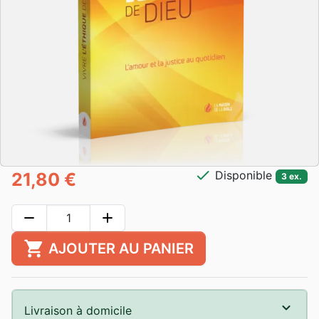
check
Disponible
21,80 €
3 ex.
remove
add
shopping_cart
AJOUTER AU PANIER
Livraison à domicile