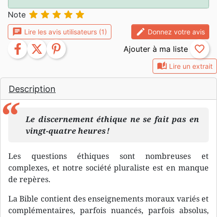





Note
chat
edit
Lire les avis utilisateurs (1)
Donnez votre avis
facebook
twitter
pinterest
favorite_border
auto_stories
Lire un extrait
Description
Le discernement éthique ne se fait pas en
vingt-quatre heures !
Les questions éthiques sont nombreuses et
complexes, et notre société pluraliste est en manque
de repères.
La Bible contient des enseignements moraux variés et
complémentaires, parfois nuancés, parfois absolus,