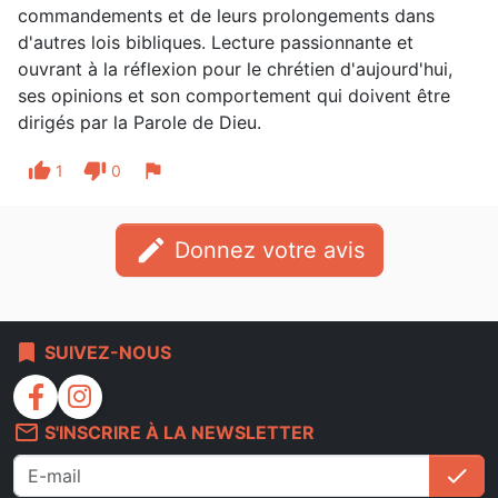
commandements et de leurs prolongements dans
d'autres lois bibliques. Lecture passionnante et
ouvrant à la réflexion pour le chrétien d'aujourd'hui,
ses opinions et son comportement qui doivent être
dirigés par la Parole de Dieu.
thumb_up
thumb_down
flag
1
0
edit
Donnez votre avis
bookmark
SUIVEZ-NOUS
facebook
instagram
mail_outline
S'INSCRIRE À LA NEWSLETTER
check
S'i