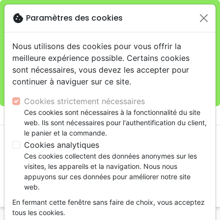
cookie
Paramètres des cookies
Je veux retirer ma commande au 4, rue Audubon
close
(Gare de Lyon), Paris
warning
Cette boutique en ligne est limitée au retrait en
Nous utilisons des cookies pour vous offrir la
magasin.
meilleure expérience possible. Certains cookies
Pour les livraisons à domicile, veuillez passer vos
sont nécessaires, vous devez les accepter pour
commandes sur la boutique
La Maison de la Bible
continuer à naviguer sur ce site.
France
.
Cookies strictement nécessaires
menu
Ces cookies sont nécessaires à la fonctionnalité du site
shopping_cart
account_circle
web. Ils sont nécessaires pour l'authentification du client,
le panier et la commande.
Cookies analytiques
Ces cookies collectent des données anonymes sur les
visites, les appareils et la navigation. Nous nous
appuyons sur ces données pour améliorer notre site
web.
search
En fermant cette fenêtre sans faire de choix, vous acceptez
Reche
tous les cookies.