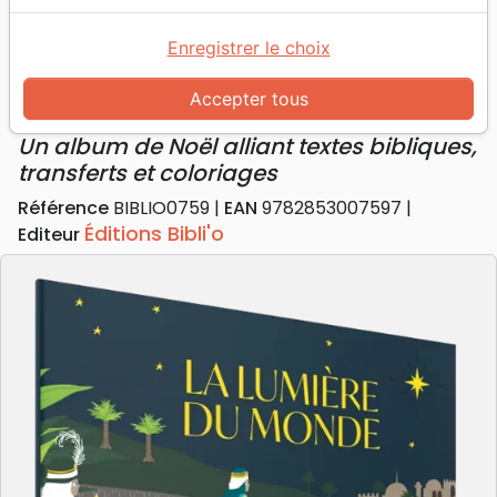
Accueil
Jeunesse
Lumière du monde (La) - Un album de Noël alliant
Enregistrer le choix
textes bibliques, transferts et coloriages
Accepter tous
La lumière du monde
Un album de Noël alliant textes bibliques,
transferts et coloriages
Référence
BIBLIO0759
EAN
9782853007597
Éditions Bibli'o
Editeur