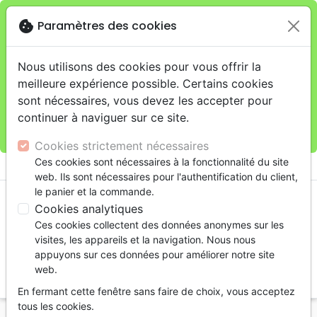
cookie
Paramètres des cookies
Je veux retirer ma commande au 4, rue Audubon
close
(Gare de Lyon), Paris
warning
Cette boutique en ligne est limitée au retrait en
Nous utilisons des cookies pour vous offrir la
magasin.
meilleure expérience possible. Certains cookies
Pour les livraisons à domicile, veuillez passer vos
sont nécessaires, vous devez les accepter pour
commandes sur la boutique
La Maison de la Bible
continuer à naviguer sur ce site.
France
.
Cookies strictement nécessaires
menu
Ces cookies sont nécessaires à la fonctionnalité du site
shopping_cart
account_circle
web. Ils sont nécessaires pour l'authentification du client,
le panier et la commande.
Cookies analytiques
Ces cookies collectent des données anonymes sur les
visites, les appareils et la navigation. Nous nous
appuyons sur ces données pour améliorer notre site
web.
search
En fermant cette fenêtre sans faire de choix, vous acceptez
Reche
tous les cookies.