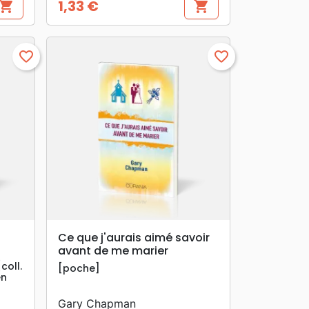
1,33 €
hopping_cart
shopping_cart
Prix
favorite_border
favorite_border
search
APERÇU RAPIDE
Ce que j'aurais aimé savoir
avant de me marier
coll.
[poche]
en
Gary Chapman