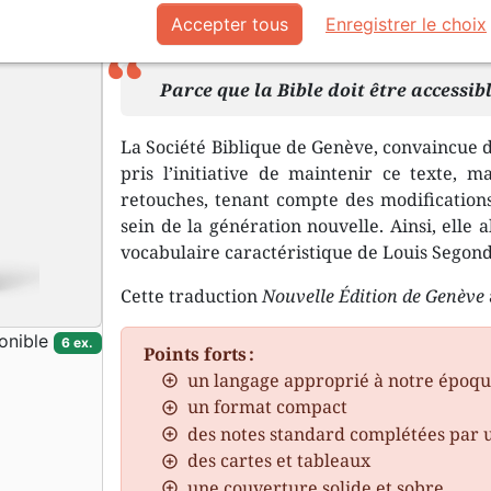
Accepter tous
Enregistrer le choix
Description
Détails du produit
Documen
Parce que la Bible doit être accessib
La Société Biblique de Genève, convaincue de
pris l’initiative de maintenir ce texte, 
retouches, tenant compte des modifications
sein de la génération nouvelle. Ainsi, elle a
vocabulaire caractéristique de Louis Segond
Cette traduction
Nouvelle Édition de Genève
onible
6 ex.
Points forts :
un langage approprié à notre époq
un format compact
des notes standard complétées par 
des cartes et tableaux
une couverture solide et sobre