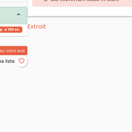
Extrait
p. à 100 ex.
z votre avis
favorite_border