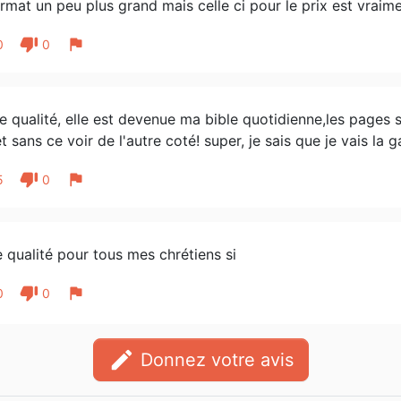
rmat un peu plus grand mais celle ci pour le prix est vrai
thumb_down
flag
0
0
 qualité, elle est devenue ma bible quotidienne,les pages so
t sans ce voir de l'autre coté! super, je sais que je vais la 
thumb_down
flag
5
0
 qualité pour tous mes chrétiens si
thumb_down
flag
0
0
edit
Donnez votre avis