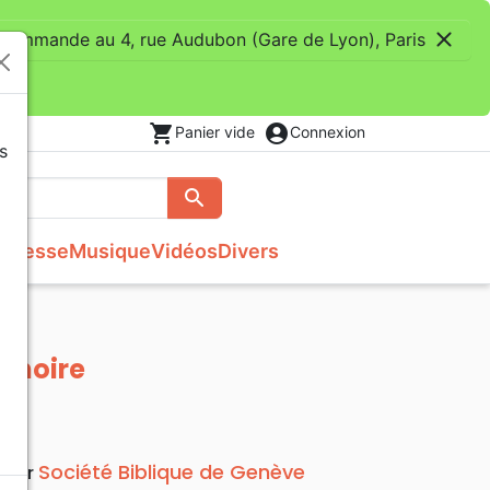
close
 commande au 4, rue Audubon (Gare de Lyon), Paris
shopping_cart
account_circle
Panier vide
Connexion
s
search
Rechercher
unesse
Musique
Vidéos
Divers
Français courant
Fêtes chrétiennes
Bibles
Recueil enfants
Recueils de chants
Histoires vraies, témoignages
Tableaux et posters
s
NBS
Livres cadeaux
Commentaires
Reggae
Traités, Brochures (<16 p.)
Semeur
Recueils de chants
Formation
 noire
Audio-Bibles
Audio
Nouvel Age, Esoterisme
Divers
Société Biblique de Genève
teur