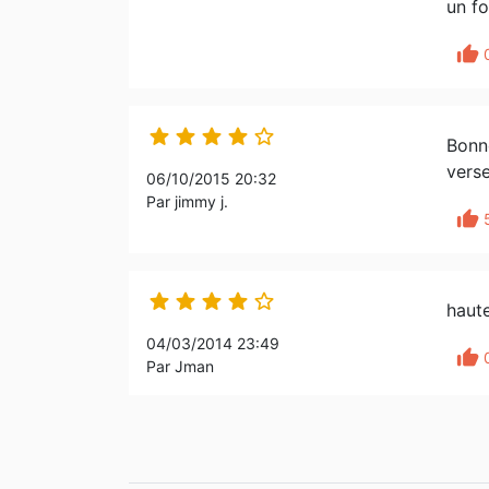
un fo
thumb_up





Bonne
verse
06/10/2015 20:32
Par jimmy j.
thumb_up





haute
04/03/2014 23:49
thumb_up
Par Jman