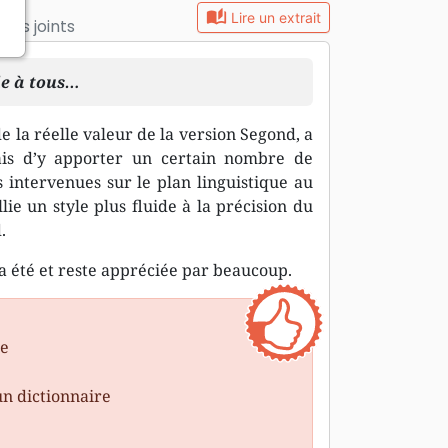
auto_stories
Lire un extrait
ts joints
le à tous…
 la réelle valeur de la version Segond, a
mais d’y apporter un certain nombre de
 intervenues sur le plan linguistique au
llie un style plus fluide à la précision du
.
a été et reste appréciée par beaucoup.
ue
un dictionnaire