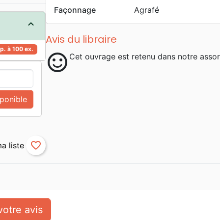
Façonnage
Agrafé
Avis du libraire
p. à 100 ex.
sentiment_satisfied
Cet ouvrage est retenu dans notre assor
sponible
favorite_border
otre avis