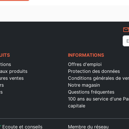
mail_outlin
UITS
INFORMATIONS
tions
Offres d'emploi
aux produits
Protection des données
ures ventes
Conditions générales de ve
rs
Notre magasin
rs
Questions fréquentes
100 ans au service d'une Pa
capitale
ck
Ecoute et conseils
Membre du réseau