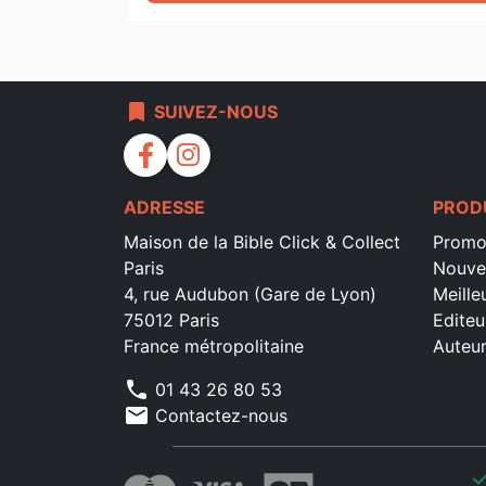
bookmark
SUIVEZ-NOUS
facebook
instagram
ADRESSE
PROD
Maison de la Bible Click & Collect
Promo
Paris
Nouve
4, rue Audubon (Gare de Lyon)
Meille
75012 Paris
Editeu
France métropolitaine
Auteu
phone
01 43 26 80 53
mail
Contactez-nous
che