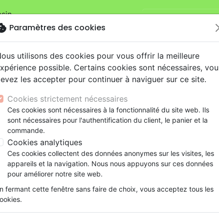
sin.
Je veux retirer ma
mandes sur la boutique
La Maison de la
okie
Paramètres des cookies
ous utilisons des cookies pour vous offrir la meilleure
xpérience possible. Certains cookies sont nécessaires, vou
evez les accepter pour continuer à naviguer sur ce site.
Cookies strictement nécessaires
Ces cookies sont nécessaires à la fonctionnalité du site web. Ils
Nouveautés
Bibles
Livres
eBooks
Je
sont nécessaires pour l'authentification du client, le panier et la
commande.
eaux Testaments
ine
lité
 ans
lations
ns animés
s
Etude biblique
Bandes dessinées
Découverte de la foi
Adolescents, jeunes
Rap, Hip-hop
Films, fiction
Jeux
Cookies analytiques
Ü - épîtres à Timothée
ons
cation
e
2 ans
ry, Latino, Folk
gnement, conférences
elisation
Segond 21
Famille, couple
Méditations
Bibles jeunesse
Instrumental
Documentaires, reportage
Accessoires de Bible
Ces cookies collectent des données anonymes sur les visites, les
iles
e
esse
ro
iels
Segond
Souffrance, Relation d'aide
Souffrance, Relation d'aide
Louange, Adoration
Papeterie
Allemand, NGÜ - épîtres à T
appareils et la navigation. Nous nous appuyons sur ces données
k
elisation
ue
esse
NEG
Santé
Psychologie
Hardrock, Métal
pour améliorer notre site web.
Version :
Neue Genfer Übersetzung
cations
ts
le, Couple
l, Soul
Darby
Ethique, société, politique
Apologétique
Pop, Rock
n fermant cette fenêtre sans faire de choix, vous acceptez tous les
Référence
NGU23003
EAN
9782608230034
ation
Événements actuels
ookies.
Détails du produit