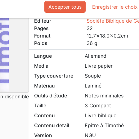
Référence
NGU23003
Accepter tous
Enregistrer le choix
EAN / ISBN
9782608230034
Editeur
Société Biblique de G
Pages
32
Format
12.7⨯18.0⨯0.2cm
Poids
36 g
Langue
Allemand
Media
Livre papier
Type couverture
Souple
Matériau
Laminé
Outils d'étude
Notes minimales
 disponible
Taille
3 Compact
Contenu
Livre biblique
Contenu detail
Epitre à Timothé
Version
NGU