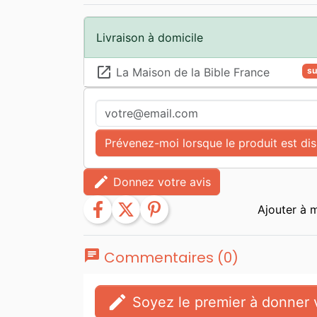
Livraison à domicile
launch
La Maison de la Bible France
su
Prévenez-moi lorsque le produit est di
edit
Donnez votre avis
facebook
twitter
pinterest
chat
Commentaires (0)
edit
Soyez le premier à donner v