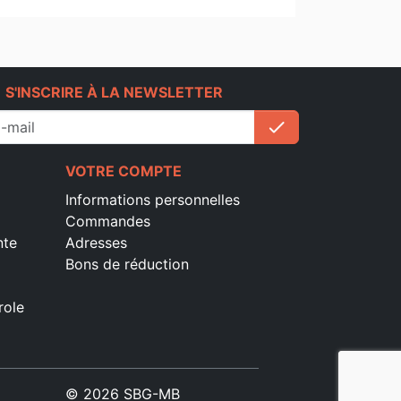
e
S'INSCRIRE À LA NEWSLETTER
check
S'inscrire
VOTRE COMPTE
Informations personnelles
Commandes
nte
Adresses
Bons de réduction
role
© 2026 SBG-MB