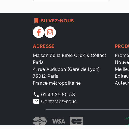
bookmark
SUIVEZ-NOUS
facebook
instagram
ADRESSE
PROD
Maison de la Bible Click & Collect
Promo
Paris
Nouve
4, rue Audubon (Gare de Lyon)
Meille
75012 Paris
Editeu
France métropolitaine
Auteu
phone
01 43 26 80 53
mail
Contactez-nous
che
che