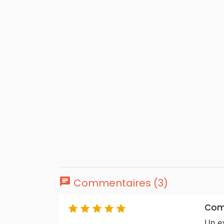
chat
Commentaires (3)
Com





Un e