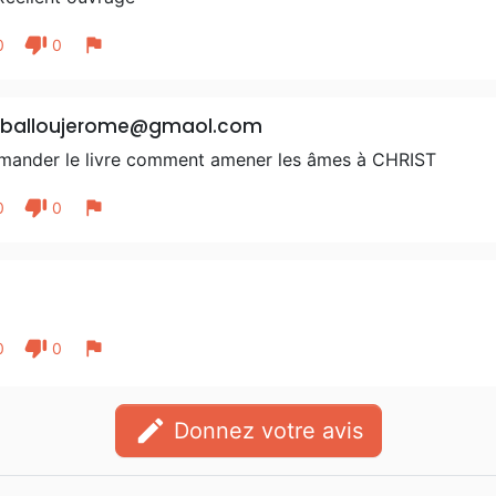
thumb_down
flag
0
0
iballoujerome@gmaol.com
ander le livre comment amener les âmes à CHRIST
thumb_down
flag
0
0
thumb_down
flag
0
0
edit
Donnez votre avis