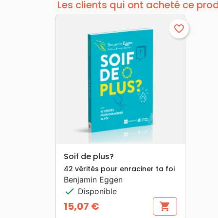
Les clients qui ont acheté ce pro
favorite_border
search
APERÇU RAPIDE
Soif de plus?
42 vérités pour enraciner ta foi
Benjamin Eggen
check
Disponible
15,07 €
shopping_cart
Prix