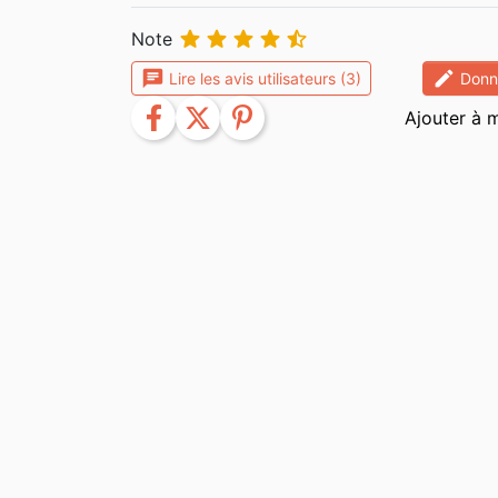





Note
chat
edit
Lire les avis utilisateurs (3)
Donne
facebook
twitter
pinterest