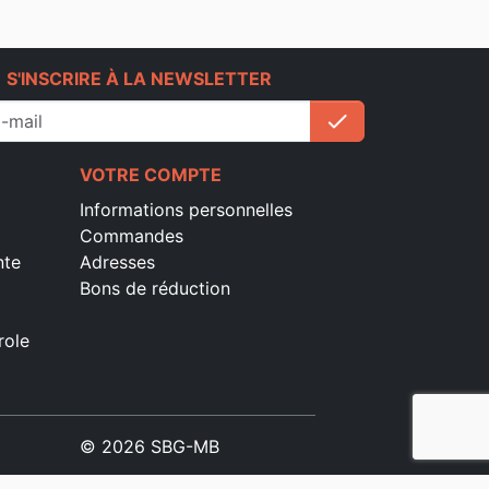
e
S'INSCRIRE À LA NEWSLETTER
check
S'inscrire
VOTRE COMPTE
Informations personnelles
Commandes
nte
Adresses
Bons de réduction
role
© 2026 SBG-MB