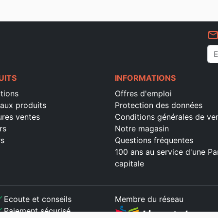
mail_outlin
UITS
INFORMATIONS
tions
Offres d'emploi
aux produits
Protection des données
ures ventes
Conditions générales de ve
rs
Notre magasin
rs
Questions fréquentes
100 ans au service d'une Pa
capitale
ck
Ecoute et conseils
Membre du réseau
ck
Paiement sécurisé