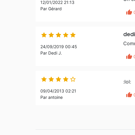
12/01/2022 21:13
Par Gérard
thumb_up
ded





Comm
24/09/2019 00:45
Par Dedi J.
thumb_up





:lol:
09/04/2013 02:21
thumb_up
Par antoine