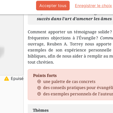
Accepter tous
Enregistrer le choix
Il y a certaines conditions général
succès dans l’art d’amener les âmes 
Comment apporter un témoignage solide ? 
fréquentes objections à l’Évangile ?
Commen
ouvrage, Reuben A. Torrey nous apporte 
exemples de son expérience personnelle
bibliques, afin de nous aider à remplir au m
tout chrétien.
Points forts
warning
Epuisé
une palette de cas concrets
des conseils pratiques pour évangél
des exemples personnels de l’auteu
Thèmes