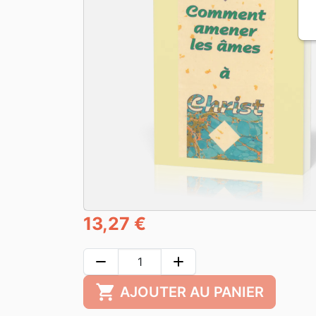
13,27 €
remove
add
shopping_cart
AJOUTER AU PANIER