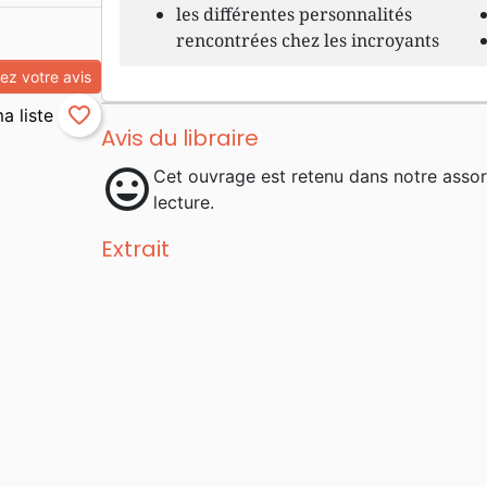
les différentes personnalités
rencontrées chez les incroyants
z votre avis
favorite_border
Avis du libraire
mood
Cet ouvrage est retenu dans notre asso
lecture.
Extrait