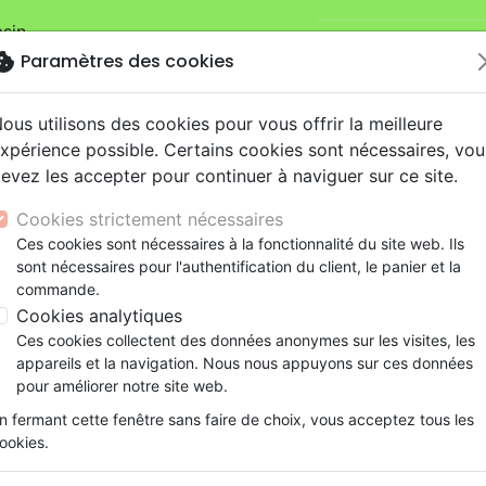
sin.
Je veux retirer ma
mandes sur la boutique
La Maison de la
okie
Paramètres des cookies
ous utilisons des cookies pour vous offrir la meilleure
xpérience possible. Certains cookies sont nécessaires, vou
evez les accepter pour continuer à naviguer sur ce site.
Cookies strictement nécessaires
Ces cookies sont nécessaires à la fonctionnalité du site web. Ils
Nouveautés
Bibles
Livres
eBooks
Je
sont nécessaires pour l'authentification du client, le panier et la
commande.
eaux Testaments
ine
lité
 ans
lations
ns animés
s
Etude biblique
Bandes dessinées
Découverte de la foi
Adolescents, jeunes
Rap, Hip-hop
Films, fiction
Jeux
Cookies analytiques
omment amener les âmes à Christ?
ons
cation
e
2 ans
ry, Latino, Folk
gnement, conférences
elisation
Segond 21
Famille, couple
Méditations
Bibles jeunesse
Instrumental
Documentaires, reportage
Accessoires de Bible
Ces cookies collectent des données anonymes sur les visites, les
iles
e
esse
ro
iels
Segond
Souffrance, Relation d'aide
Souffrance, Relation d'aide
Louange, Adoration
Papeterie
Comment amener les âmes à
appareils et la navigation. Nous nous appuyons sur ces données
k
elisation
ue
esse
NEG
Santé
Psychologie
Hardrock, Métal
pour améliorer notre site web.
Auteur :
Reuben Archer Torrey
cations
ts
le, Couple
l, Soul
Darby
Ethique, société, politique
Apologétique
Pop, Rock
n fermant cette fenêtre sans faire de choix, vous acceptez tous les
Référence
MB3212
EAN
9782826032120
Edit
ation
Événements actuels
ookies.
Description
Détails du produit