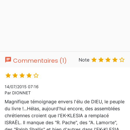
chat





Commentaires (1)
Note





14/07/2015 07:16
Par DIONNET
Magnifique témoignage envers l'élu de DIEU, le peuple
du livre !...Hélas, aujourd'hui encore, des assemblées
chrétiennes croient que l'EK-KLESIA a remplacé
ISRAËL. Il manque des "R. Pache", des "A. Lamorte",
des "Ralph Shallis" et bien d'autres dans l'EK-KLESIA