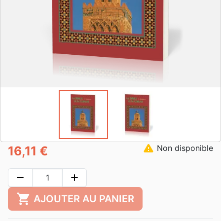
warning
Non disponible
16,11 €
remove
add
shopping_cart
AJOUTER AU PANIER