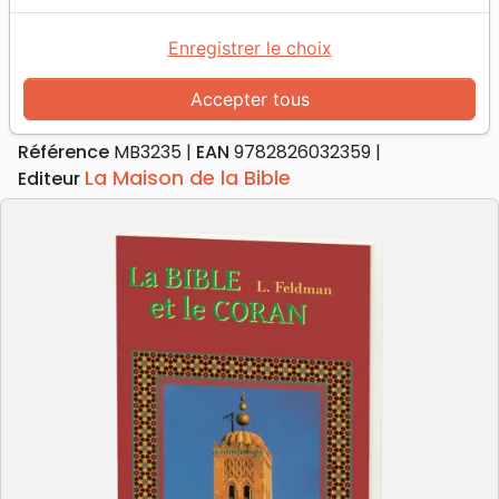
Accueil
Livres
Apologétique
Islam
Bible et le Coran (La)
Enregistrer le choix
La Bible et le Coran
Accepter tous
Auteur :
Lejb Feldman
Référence
MB3235
EAN
9782826032359
La Maison de la Bible
Editeur