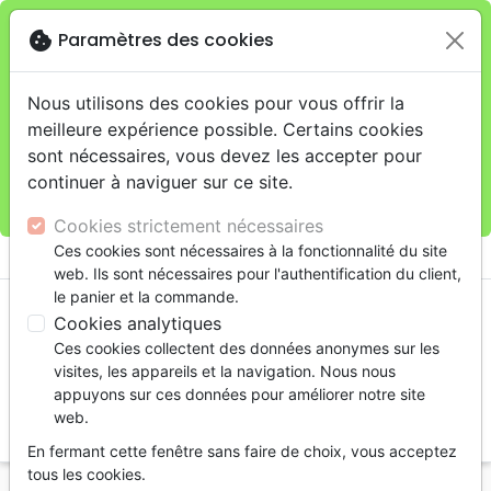
cookie
Paramètres des cookies
Je veux retirer ma commande au 4, rue Audubon
close
(Gare de Lyon), Paris
warning
Cette boutique en ligne est limitée au retrait en
Nous utilisons des cookies pour vous offrir la
magasin.
meilleure expérience possible. Certains cookies
Pour les livraisons à domicile, veuillez passer vos
sont nécessaires, vous devez les accepter pour
commandes sur la boutique
La Maison de la Bible
continuer à naviguer sur ce site.
France
.
Cookies strictement nécessaires
menu
Ces cookies sont nécessaires à la fonctionnalité du site
shopping_cart
account_circle
web. Ils sont nécessaires pour l'authentification du client,
le panier et la commande.
Cookies analytiques
Ces cookies collectent des données anonymes sur les
visites, les appareils et la navigation. Nous nous
appuyons sur ces données pour améliorer notre site
web.
search
En fermant cette fenêtre sans faire de choix, vous acceptez
Reche
tous les cookies.