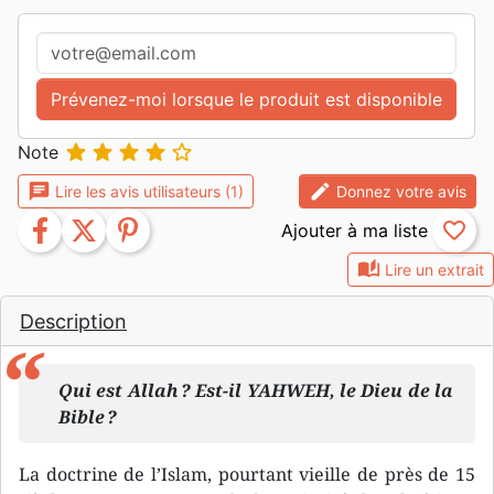
Prévenez-moi lorsque le produit est disponible





Note
chat
edit
Lire les avis utilisateurs (1)
Donnez votre avis
facebook
twitter
pinterest
favorite_border
auto_stories
Lire un extrait
Description
Qui est Allah ? Est-il YAHWEH, le Dieu de la
Bible ?
La doctrine de l’Islam, pourtant vieille de près de 15