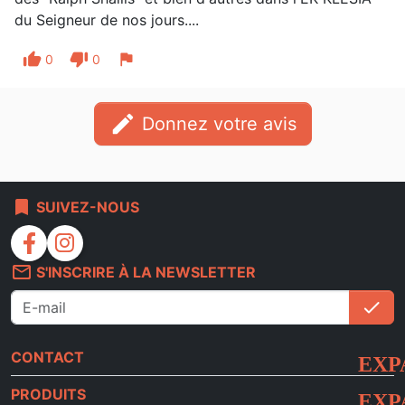
du Seigneur de nos jours....
thumb_up
thumb_down
flag
0
0
edit
Donnez votre avis
bookmark
SUIVEZ-NOUS
facebook
instagram
mail_outline
S'INSCRIRE À LA NEWSLETTER
check
S'i
CONTACT
PRODUITS