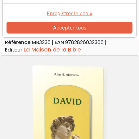
Accueil
Livres
Commentaires
David, homme d'hier et d'aujourd'hui
Enregistrer le choix
David, homme d'hier et d'aujourd'hui
Accepter tous
Auteur :
John H. Alexander
Référence
MB3236
EAN
9782826032366
La Maison de la Bible
Editeur