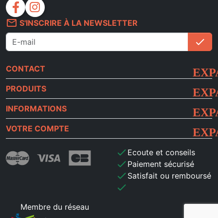
facebook
instagram
mail_outline
S'INSCRIRE À LA NEWSLETTER
check
S'i
CONTACT
PRODUITS
INFORMATIONS
VOTRE COMPTE
check
Ecoute et conseils
check
Paiement sécurisé
check
Satisfait ou remboursé
check
Membre du réseau