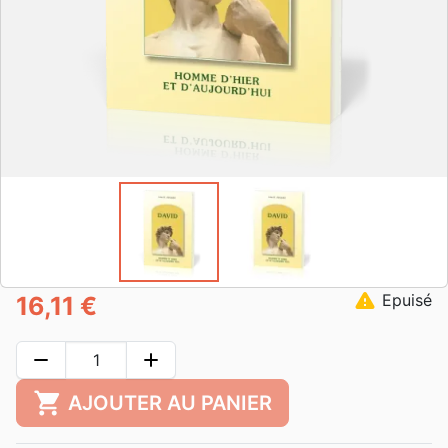
warning
Epuisé
16,11 €
remove
add
shopping_cart
AJOUTER AU PANIER