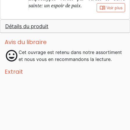
sainte: un espoir de paix.
book_open
Voir plus
Détails du produit
Avis du libraire
mood
Cet ouvrage est retenu dans notre assortiment
et nous vous en recommandons la lecture.
Extrait