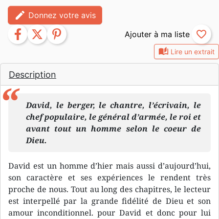
edit
Donnez votre avis
facebook
twitter
pinterest
favorite_border
auto_stories
Lire un extrait
Description
David, le berger, le chantre, l’écrivain, le
chef populaire, le général d’armée, le roi et
avant tout un homme selon le coeur de
Dieu.
David est un homme d’hier mais aussi d’aujourd’hui,
son caractère et ses expériences le rendent très
proche de nous. Tout au long des chapitres, le lecteur
est interpellé par la grande fidélité de Dieu et son
amour inconditionnel. pour David et donc pour lui