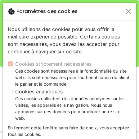
cookie
Paramètres des cookies
Je veux retirer ma commande au 4, rue Audubon
close
(Gare de Lyon), Paris
warning
Cette boutique en ligne est limitée au retrait en
Nous utilisons des cookies pour vous offrir la
magasin.
meilleure expérience possible. Certains cookies
Pour les livraisons à domicile, veuillez passer vos
sont nécessaires, vous devez les accepter pour
commandes sur la boutique
La Maison de la Bible
continuer à naviguer sur ce site.
France
.
Cookies strictement nécessaires
menu
Ces cookies sont nécessaires à la fonctionnalité du site
shopping_cart
account_circle
web. Ils sont nécessaires pour l'authentification du client,
le panier et la commande.
Cookies analytiques
Ces cookies collectent des données anonymes sur les
visites, les appareils et la navigation. Nous nous
appuyons sur ces données pour améliorer notre site
web.
search
En fermant cette fenêtre sans faire de choix, vous acceptez
Reche
tous les cookies.