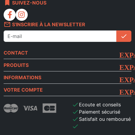
bookmark
SUIVEZ-NOUS
facebook
instagram
mail_outline
S'INSCRIRE À LA NEWSLETTER
check
S'i
CONTACT
PRODUITS
INFORMATIONS
VOTRE COMPTE
check
Ecoute et conseils
check
Paiement sécurisé
check
Satisfait ou remboursé
check