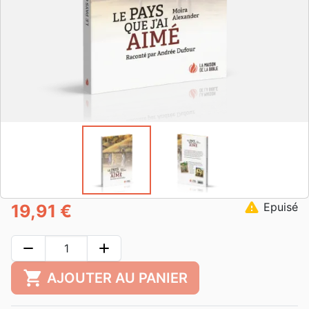
warning
Epuisé
19,91 €
remove
add
shopping_cart
AJOUTER AU PANIER