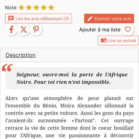





Note
chat
edit
Lire les avis utilisateurs (3)
Donnez votre avis
facebook
twitter
pinterest
favorite_border
auto_stories
Lire un extrait
Description
Seigneur, ouvre-moi la porte de l’Afrique
Noire. Pour toi rien n’est impossible.
Alors qu’une atmosphère de peur planait sur
l’ensemble du Bénin, Moira Alexander sillonnait la
contrée avec sa petite voiture. Aussi les gens du pays
l’avaient-ils surnommée « Partout". Cet ouvrage
retrace la vie de cette femme dont le coeur bouillait
pour l’Afrique, une vie passionnante à découvrir