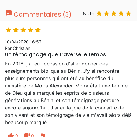
chat





Commentaires (3)
Note





10/04/2020 16:52
Par Christian
un témoignage que traverse le temps
En 2018, j'ai eu l'occasion d'aller donner des
enseignements biblique au Bénin. J'y ai rencontré
plusieurs personnes qui ont été au bénéfice du
ministère de Moira Alexander. Moira était une femme
de Dieu qui a marqué les esprits de plusieurs
générations au Bénin, et son témoignage perdure
encore aujourd'hui. J'ai eu la joie de la connaître de
son vivant et son témoignage de vie m'avait alors déjà
beaucoup marqué.
thumb_up
thumb_down
flag
0
0