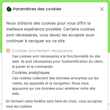
cookie
Paramètres des cookies
Je veux retirer ma commande au 4, rue Audubon
close
(Gare de Lyon), Paris
warning
Cette boutique en ligne est limitée au retrait en
Nous utilisons des cookies pour vous offrir la
magasin.
meilleure expérience possible. Certains cookies
Pour les livraisons à domicile, veuillez passer vos
sont nécessaires, vous devez les accepter pour
commandes sur la boutique
La Maison de la Bible
continuer à naviguer sur ce site.
France
.
Cookies strictement nécessaires
menu
Ces cookies sont nécessaires à la fonctionnalité du site
shopping_cart
account_circle
web. Ils sont nécessaires pour l'authentification du client,
le panier et la commande.
Cookies analytiques
Ces cookies collectent des données anonymes sur les
visites, les appareils et la navigation. Nous nous
appuyons sur ces données pour améliorer notre site
web.
search
En fermant cette fenêtre sans faire de choix, vous acceptez
Reche
tous les cookies.