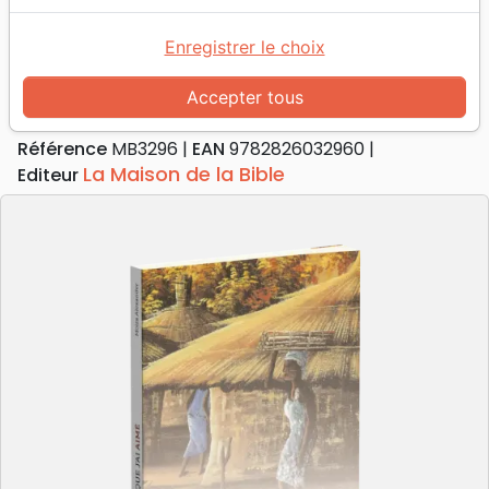
Accueil
Livres
Témoignages, biographies
Pays que j'ai aimé (Le)
Enregistrer le choix
Le Pays que j'ai aimé
Accepter tous
Auteur :
Moira Alexander
Référence
MB3296
EAN
9782826032960
La Maison de la Bible
Editeur