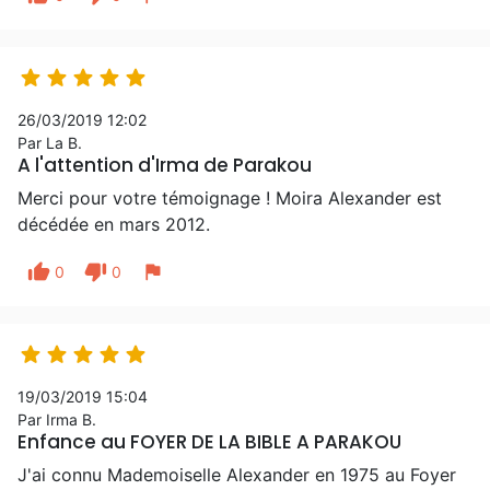





26/03/2019 12:02
Par La B.
A l'attention d'Irma de Parakou
Merci pour votre témoignage ! Moira Alexander est
décédée en mars 2012.
thumb_up
thumb_down
flag
0
0





19/03/2019 15:04
Par Irma B.
Enfance au FOYER DE LA BIBLE A PARAKOU
J'ai connu Mademoiselle Alexander en 1975 au Foyer