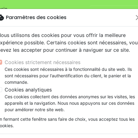
sin.
Je veux retirer ma
mandes sur la boutique
La Maison de la
okie
Paramètres des cookies
ous utilisons des cookies pour vous offrir la meilleure
xpérience possible. Certains cookies sont nécessaires, vou
evez les accepter pour continuer à naviguer sur ce site.
Cookies strictement nécessaires
Ces cookies sont nécessaires à la fonctionnalité du site web. Ils
Nouveautés
Bibles
Livres
eBooks
Je
sont nécessaires pour l'authentification du client, le panier et la
commande.
eaux Testaments
ine
lité
 ans
lations
ns animés
s
Etude biblique
Bandes dessinées
Découverte de la foi
Adolescents, jeunes
Rap, Hip-hop
Films, fiction
Jeux
Cookies analytiques
es
Je combattais pour Allah - Une femme à la recherche d
ons
cation
e
2 ans
ry, Latino, Folk
gnement, conférences
elisation
Segond 21
Famille, couple
Méditations
Bibles jeunesse
Instrumental
Documentaires, reportage
Accessoires de Bible
Ces cookies collectent des données anonymes sur les visites, les
iles
e
esse
ro
iels
Segond
Souffrance, Relation d'aide
Souffrance, Relation d'aide
Louange, Adoration
Papeterie
Je combattais pour Allah
appareils et la navigation. Nous nous appuyons sur ces données
k
elisation
ue
esse
NEG
Santé
Psychologie
Hardrock, Métal
pour améliorer notre site web.
Une femme à la recherche de la vér
cations
ts
le, Couple
l, Soul
Darby
Ethique, société, politique
Apologétique
Pop, Rock
n fermant cette fenêtre sans faire de choix, vous acceptez tous les
Auteur :
Johanna Al-Sain
-
Ernst Schrup
ation
Événements actuels
ookies.
Référence
MB3413
EAN
9782826034131
Edit