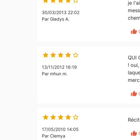





je l'
mess
30/03/2013 22:02
chemi
Par Gladys A.
thumb_up





QUI 
! oui
13/11/2012 16:19
laque
Par mhun m.
merc
thumb_up





Récit
17/05/2010 14:05
thumb_up
Par Clemya