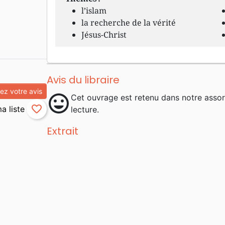
l’islam
la recherche de la vérité
Jésus-Christ
Avis du libraire
z votre avis
mood
Cet ouvrage est retenu dans notre asso
favorite_border
lecture.
Extrait