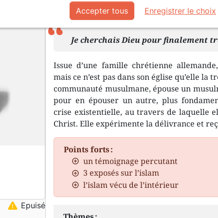
Accepter tous
Enregistrer le choix
Description
Détails du produit
Je cherchais Dieu pour finalement tr
Issue d’une famille chrétienne allemande,
mais ce n’est pas dans son église qu’elle la tr
communauté musulmane, épouse un musulman 
pour en épouser un autre, plus fondamen
crise existentielle, au travers de laquelle e
Christ. Elle expérimente la délivrance et reç
Points forts :
un témoignage percutant
3 exposés sur l’islam
l’islam vécu de l’intérieur
warning
Epuisé
Thèmes :