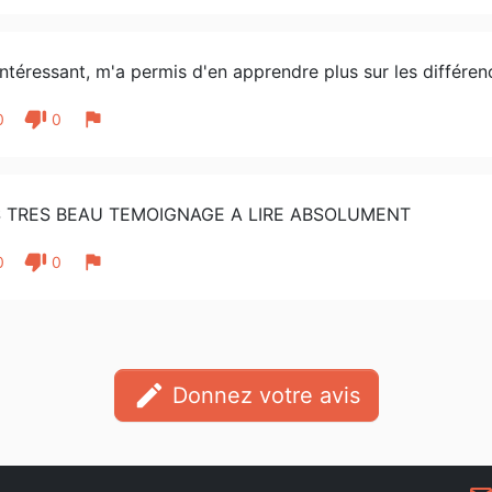
intéressant, m'a permis d'en apprendre plus sur les différenc
thumb_down
flag
0
0
 TRES BEAU TEMOIGNAGE A LIRE ABSOLUMENT
thumb_down
flag
0
0
edit
Donnez votre avis