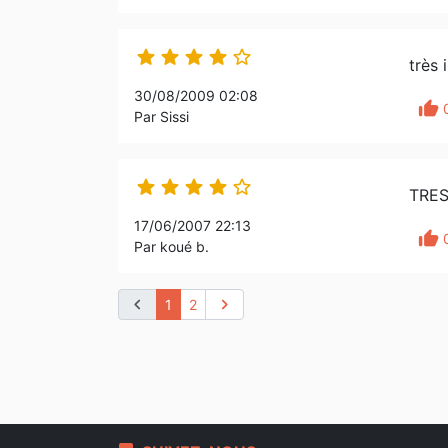





très 
30/08/2009 02:08
thumb_up
Par Sissi





TRES
17/06/2007 22:13
thumb_up
Par koué b.
chevron_left
chevron_right
1
2