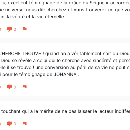
ai lu; excellent témoignage de la grâce du Seigneur accordé
ie universel nous dit: cherchez et vous trouverez ce que v
n, la vérité et la vie éternelle.
thumb_down
flag
0
0
CHERCHE TROUVE ! quand on a véritablement soif du Dieu Viv
, Dieu se révèle à celui qui le cherche avec sincérité et per
lle il se trouve ! une conversion au péril de sa vie ne peut
i pour le témoignage de JOHANNA .
thumb_down
flag
0
0
 touchant qui a le mérite de ne pas laisser le lecteur indiffé
thumb_down
flag
0
0