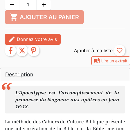
remove
add
shopping_cart
AJOUTER AU PANIER
edit
Donnez votre avis
facebook
twitter
pinterest
favorite_border
auto_stories
Lire un extrait
Description
L’Apocalypse est l’accomplissement de la
promesse du Seigneur aux apôtres en Jean
16:13.
La méthode des Cahiers de Culture Biblique présente
une interprétation de la Bible par la Bible, mettant