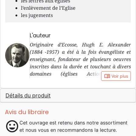
les lettres aux églises
l’enlèvement de l’Eglise
les jugements
L'auteur
Originaire d’Ecosse, Hugh E. Alexander
(1884 -1957) a été à la fois évangéliste et
enseignant, fondateur de plusieurs oeuvres
inscrites dans la durée et touchant à divers
domaines (églises Action Biblique,
book_open
Voir plus
mouvements de jeunesse Action Biblique ,
école biblique devenue Institut biblique de
Détails du produit
Genève, édition de Bibles et de littérature par
la Société Biblique de Genève/La Maison de
la Bible) en Europe francophone. Un de ses
Avis du libraire
mots d’ordre: «Temps de crise, temps
mood
Cet ouvrage est retenu dans notre assortiment
d’entreprise».
et nous vous en recommandons la lecture.