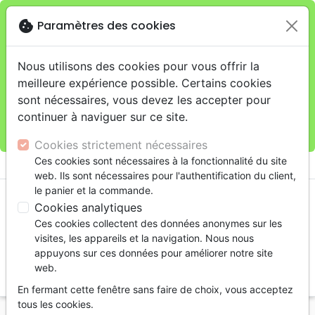
cookie
Paramètres des cookies
Je veux retirer ma commande au 4, rue Audubon
close
(Gare de Lyon), Paris
warning
Cette boutique en ligne est limitée au retrait en
Nous utilisons des cookies pour vous offrir la
magasin.
meilleure expérience possible. Certains cookies
Pour les livraisons à domicile, veuillez passer vos
sont nécessaires, vous devez les accepter pour
commandes sur la boutique
La Maison de la Bible
continuer à naviguer sur ce site.
France
.
Cookies strictement nécessaires
menu
Ces cookies sont nécessaires à la fonctionnalité du site
shopping_cart
account_circle
web. Ils sont nécessaires pour l'authentification du client,
le panier et la commande.
Cookies analytiques
Ces cookies collectent des données anonymes sur les
visites, les appareils et la navigation. Nous nous
appuyons sur ces données pour améliorer notre site
web.
search
En fermant cette fenêtre sans faire de choix, vous acceptez
Reche
tous les cookies.