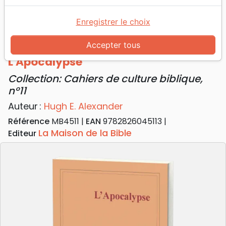
Accueil
Livres
Commentaires
Nouveau Testament
Enregistrer le choix
Apocalypse (L') - Collection: Cahiers de culture
biblique, n°11
Accepter tous
L'Apocalypse
Collection: Cahiers de culture biblique,
n°11
Auteur :
Hugh E. Alexander
Référence
MB4511
EAN
9782826045113
La Maison de la Bible
Editeur