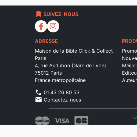
bookmark
SUIVEZ-NOUS
facebook
instagram
ADRESSE
PROD
Maison de la Bible Click & Collect
Promo
Paris
Nouve
4, rue Audubon (Gare de Lyon)
Meille
75012 Paris
Editeu
France métropolitaine
Auteu
phone
01 43 26 80 53
mail
Contactez-nous
che
che
che