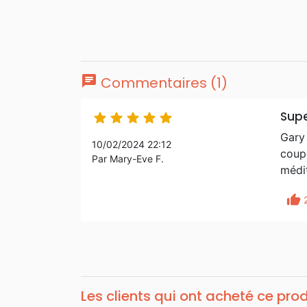
chat
Commentaires (1)
Supe





Gary 
10/02/2024 22:12
coupl
Par Mary-Eve F.
médi
thumb_up
Les clients qui ont acheté ce pro