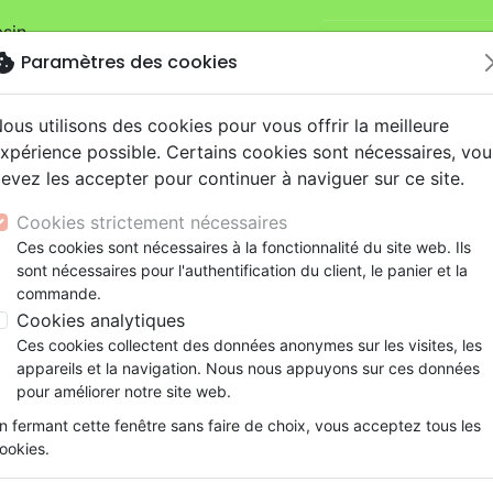
sin.
Je veux retirer ma
mandes sur la boutique
La Maison de la
okie
Paramètres des cookies
ous utilisons des cookies pour vous offrir la meilleure
xpérience possible. Certains cookies sont nécessaires, vou
evez les accepter pour continuer à naviguer sur ce site.
Cookies strictement nécessaires
Ces cookies sont nécessaires à la fonctionnalité du site web. Ils
Nouveautés
Bibles
Livres
eBooks
Je
sont nécessaires pour l'authentification du client, le panier et la
commande.
eaux Testaments
ine
lité
 ans
lations
ns animés
s
Etude biblique
Bandes dessinées
Découverte de la foi
Adolescents, jeunes
Rap, Hip-hop
Films, fiction
Jeux
Cookies analytiques
Méditations quotidiennes pour le couple
ons
cation
e
2 ans
ry, Latino, Folk
gnement, conférences
elisation
Segond 21
Famille, couple
Méditations
Bibles jeunesse
Instrumental
Documentaires, reportage
Accessoires de Bible
Ces cookies collectent des données anonymes sur les visites, les
iles
e
esse
ro
iels
Segond
Souffrance, Relation d'aide
Souffrance, Relation d'aide
Louange, Adoration
Papeterie
Méditations quotidiennes po
appareils et la navigation. Nous nous appuyons sur ces données
k
elisation
ue
esse
NEG
Santé
Psychologie
Hardrock, Métal
pour améliorer notre site web.
Auteur :
Gary Chapman
cations
ts
le, Couple
l, Soul
Darby
Ethique, société, politique
Apologétique
Pop, Rock
n fermant cette fenêtre sans faire de choix, vous acceptez tous les
Référence
FAR4411
EAN
9782863144114
Edi
ation
Événements actuels
ookies.
Description
Détails du produit