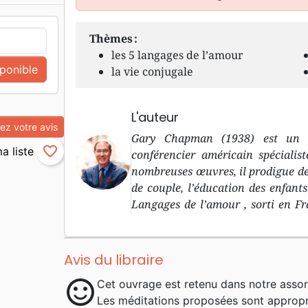
Thèmes :
les 5 langages de l’amour
sponible
la vie conjugale
L'auteur
z votre avis
Gary Chapman (1938) est un au
favorite_border
conférencier américain spécialis
nombreuses œuvres, il prodigue des
de couple, l’éducation des enfan
Langages de l’amour , sorti en Fr
autres manuels explorant différe
étudié les sciences de l’éducation, 
reçu une formation théologique gr
Avis du libraire
la Calvary Baptist Church de Wins
sentiment_satisfied
Cet ouvrage est retenu dans notre assor
conjugal de renom il donne des con
Les méditations proposées sont appropri
séminaires sur le thème du mari