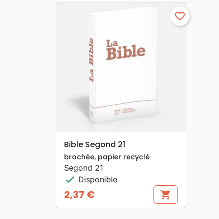
favorite_border
search
APERÇU RAPIDE
Bible Segond 21
brochée, papier recyclé
Segond 21
check
Disponible
2,37 €
shopping_cart
Prix