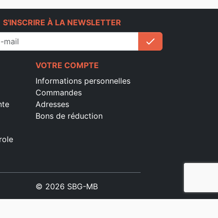
e
S'INSCRIRE À LA NEWSLETTER
check
S'inscrire
VOTRE COMPTE
Informations personnelles
Commandes
nte
Adresses
Bons de réduction
role
© 2026 SBG-MB