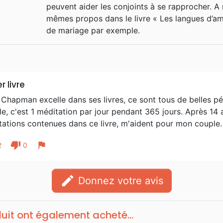
peuvent aider les conjoints à se rapprocher. A
l’émission de radio A Love Langu
mêmes propos dans le livre « Les langues d’am
Family Life Consultants Inc.", u
de mariage par exemple.
famille et du couple. Il a épousé K
ont donné deux petits-enfants.
r livre
Chapman excelle dans ses livres, ce sont tous de belles pé
e, c'est 1 méditation par jour pendant 365 jours. Après 14
tations contenues dans ce livre, m'aident pour mon couple.
thumb_down
flag
2
0
edit
Donnez votre avis
duit ont également acheté...