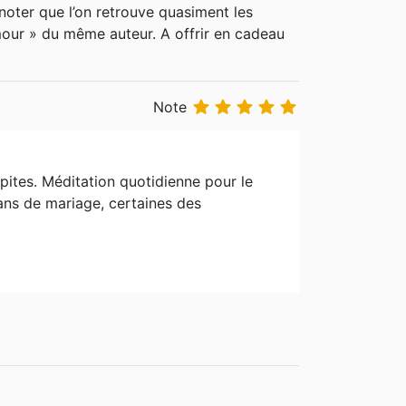
 noter que l’on retrouve quasiment les
age Minute. Il dirige aussi "Marriage and
our » du même auteur. A offrir en cadeau
ne organisation dédiée au bien-être de la
arolyn avec qui il a eu deux enfants qui lui





Note
pites. Méditation quotidienne pour le
 ans de mariage, certaines des