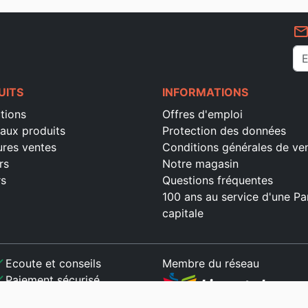
mail_outlin
UITS
INFORMATIONS
tions
Offres d'emploi
aux produits
Protection des données
ures ventes
Conditions générales de ve
rs
Notre magasin
rs
Questions fréquentes
100 ans au service d'une Pa
capitale
ck
Ecoute et conseils
Membre du réseau
ck
Paiement sécurisé
ck
Satisfait ou remboursé