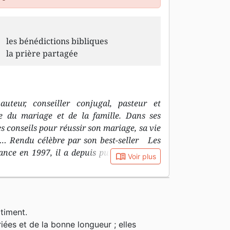
les bénédictions bibliques
la prière partagée
teur, conseiller conjugal, pasteur et
te du mariage et de la famille. Dans ses
 conseils pour réussir son mariage, sa vie
ts… Rendu célèbre par son best-seller Les
ance en 1997, il a depuis publié plusieurs
book_open
Voir plus
nts aspects de l’amour et du couple. Il a
la psychologie et l’anthropologie. Il a aussi
âce à laquelle il enseigne aux familles de
ton-Salem en Caroline du Nord. Conseiller
timent.
férences de villes en villes, organise des
ées et de la bonne longueur ; elles
age et des relations de couple et anime