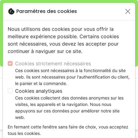
cookie
Paramètres des cookies
Je veux retirer ma commande au 4, rue Audubon
close
(Gare de Lyon), Paris
warning
Cette boutique en ligne est limitée au retrait en
Nous utilisons des cookies pour vous offrir la
magasin.
meilleure expérience possible. Certains cookies
Pour les livraisons à domicile, veuillez passer vos
sont nécessaires, vous devez les accepter pour
commandes sur la boutique
La Maison de la Bible
continuer à naviguer sur ce site.
France
.
Cookies strictement nécessaires
menu
Ces cookies sont nécessaires à la fonctionnalité du site
shopping_cart
account_circle
web. Ils sont nécessaires pour l'authentification du client,
le panier et la commande.
Cookies analytiques
Ces cookies collectent des données anonymes sur les
visites, les appareils et la navigation. Nous nous
appuyons sur ces données pour améliorer notre site
web.
search
En fermant cette fenêtre sans faire de choix, vous acceptez
Reche
tous les cookies.