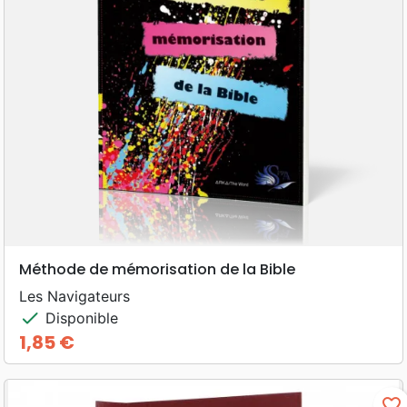
Méthode de mémorisation de la Bible
Les Navigateurs
check
Disponible
1,85 €
Prix
favorite_border