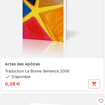
Actes des Apôtres
Traduction La Bonne Semence 2006
check
Disponible
0,28 €
shopping_cart
Prix
favorite_border