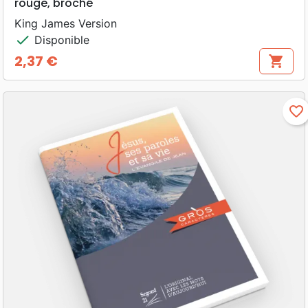
rouge, broché
King James Version
check
Disponible
2,37 €
shopping_cart
Prix
favorite_border