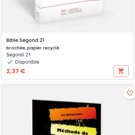
Bible Segond 21
brochée, papier recyclé
Segond 21
check
Disponible
2,37 €
shopping_cart
Prix
favorite_border