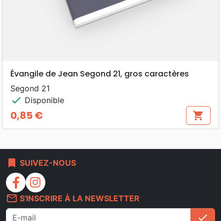
Évangile de Jean Segond 21, gros caractères
Segond 21
check
Disponible
0,85 €
shopping_cart
Prix
bookmark
SUIVEZ-NOUS
facebook
instagram
mail_outline
S'INSCRIRE À LA NEWSLETTER
check
S'i