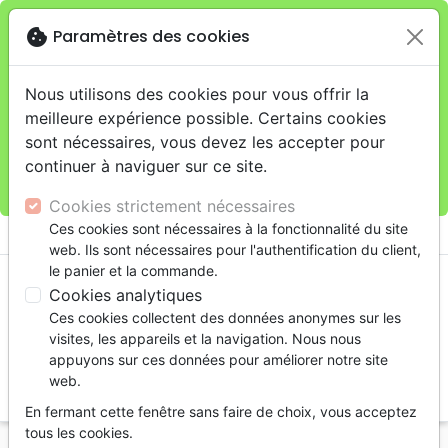
cookie
Paramètres des cookies
Je veux retirer ma commande au 4, rue Audubon
close
(Gare de Lyon), Paris
warning
Cette boutique en ligne est limitée au retrait en
Nous utilisons des cookies pour vous offrir la
magasin.
meilleure expérience possible. Certains cookies
Pour les livraisons à domicile, veuillez passer vos
sont nécessaires, vous devez les accepter pour
commandes sur la boutique
La Maison de la Bible
continuer à naviguer sur ce site.
France
.
Cookies strictement nécessaires
menu
Ces cookies sont nécessaires à la fonctionnalité du site
shopping_cart
account_circle
web. Ils sont nécessaires pour l'authentification du client,
le panier et la commande.
Cookies analytiques
Ces cookies collectent des données anonymes sur les
visites, les appareils et la navigation. Nous nous
appuyons sur ces données pour améliorer notre site
web.
search
En fermant cette fenêtre sans faire de choix, vous acceptez
Reche
tous les cookies.