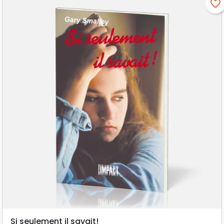
favorite_border
Si seulement il savait!