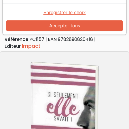
Accueil
Livres
Famille, couple
Mariage
Si seulement elle savait!
Enregistrer le choix
Si seulement elle savait!
Accepter tous
Auteur :
Gary Smalley
Référence
PC1157
EAN
9782890820418
Impact
Editeur