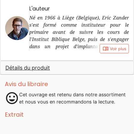
L'auteur
Né en 1966 à Liège (Belgique), Eric Zander
s'est formé comme instituteur pour le
primaire avant de suivre les cours de
l'Institut Biblique Belge, puis de s'engager
dans un projet d'implantation d'église.
book_open
Voir plus
Appelé à la direction des ministères
francophones de la Mission Evangélique
Détails du produit
Belge et une sérieuse crise identitaire, il a
quitté toutes ses responsabilités pour
repartir à zéro à la (re)découverte d'une
Avis du libraire
église qui s'enracine dans le cœur de Dieu
mood
Cet ouvrage est retenu dans notre assortiment
mais qui soit aussi pertinente pour
et nous vous en recommandons la lecture.
aujourd'hui. Il a repris les études pour un
master en théologie au Spurgeon's College à
Extrait
Londres. Ses découvertes l'ont amené à
lancer l'expérimentation d'une nouvelle
forme de communauté chrétienne.