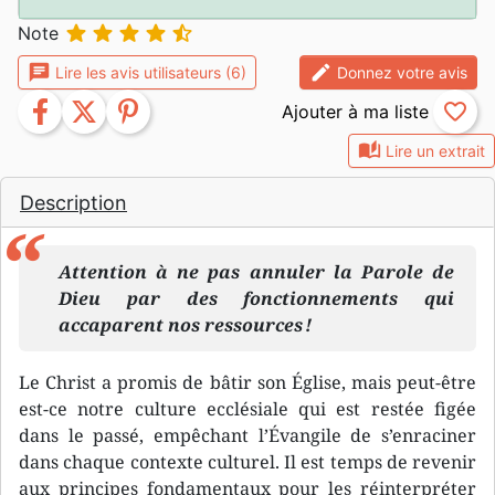





Note
chat
edit
Lire les avis utilisateurs (6)
Donnez votre avis
facebook
twitter
pinterest
favorite_border
auto_stories
Lire un extrait
Description
Attention à ne pas annuler la Parole de
Dieu par des fonctionnements qui
accaparent nos ressources !
Le Christ a promis de bâtir son Église, mais peut-être
est-ce notre culture ecclésiale qui est restée figée
dans le passé, empêchant l’Évangile de s’enraciner
dans chaque contexte culturel. Il est temps de revenir
aux principes fondamentaux pour les réinterpréter