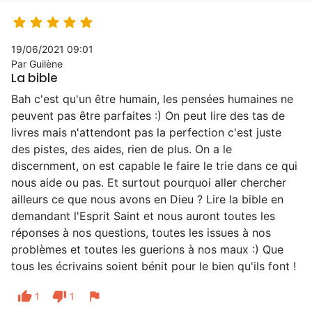





19/06/2021 09:01
Par Guilène
La bible
Bah c'est qu'un être humain, les pensées humaines ne
peuvent pas être parfaites :) On peut lire des tas de
livres mais n'attendont pas la perfection c'est juste
des pistes, des aides, rien de plus. On a le
discernment, on est capable le faire le trie dans ce qui
nous aide ou pas. Et surtout pourquoi aller chercher
ailleurs ce que nous avons en Dieu ? Lire la bible en
demandant l'Esprit Saint et nous auront toutes les
réponses à nos questions, toutes les issues à nos
problèmes et toutes les guerions à nos maux :) Que
tous les écrivains soient bénit pour le bien qu'ils font !
thumb_up
thumb_down
flag
1
1