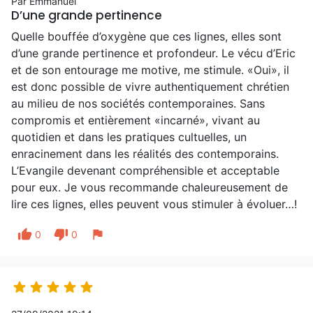
Par Emmanuel
D’une grande pertinence
Quelle bouffée d’oxygène que ces lignes, elles sont
d’une grande pertinence et profondeur. Le vécu d’Eric
et de son entourage me motive, me stimule. «Oui», il
est donc possible de vivre authentiquement chrétien
au milieu de nos sociétés contemporaines. Sans
compromis et entièrement «incarné», vivant au
quotidien et dans les pratiques cultuelles, un
enracinement dans les réalités des contemporains.
L’Evangile devenant compréhensible et acceptable
pour eux. Je vous recommande chaleureusement de
lire ces lignes, elles peuvent vous stimuler à évoluer…!
thumb_up
thumb_down
flag
0
0




