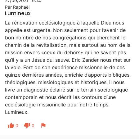
27/09/2021 19:14
Par Raphaël
Lumineux
La rénovation ecclésiologique à laquelle Dieu nous
appelle est urgente. Non seulement pour l’avenir de
bon nombre de nos congrégations qui cherchent le
chemin de la revitalisation, mais surtout au nom de la
mission envers «ceux du dehors» qui ne savent pas
qu’il y a un Jésus qui sauve. Eric Zander nous met sur
la voie. Fort de son expérience missionnelle de ces
quinze dernières années, enrichie d’apports bibliques,
théologiques, missiologiques et historiques, il nous
livre un diagnostic éclairé sur le terrain sociologique
contemporain et nous décrit les contours d’une
ecclésiologie missionnelle pour notre temps.
Lumineux.
thumb_up
thumb_down
flag
0
0