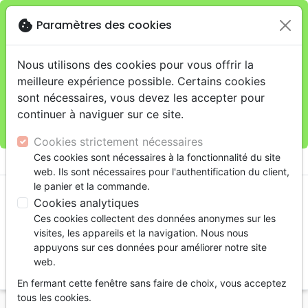
cookie
Paramètres des cookies
Je veux retirer ma commande au 4, rue Audubon
close
(Gare de Lyon), Paris
warning
Cette boutique en ligne est limitée au retrait en
Nous utilisons des cookies pour vous offrir la
magasin.
meilleure expérience possible. Certains cookies
Pour les livraisons à domicile, veuillez passer vos
sont nécessaires, vous devez les accepter pour
commandes sur la boutique
La Maison de la Bible
continuer à naviguer sur ce site.
France
.
Cookies strictement nécessaires
menu
Ces cookies sont nécessaires à la fonctionnalité du site
shopping_cart
account_circle
web. Ils sont nécessaires pour l'authentification du client,
le panier et la commande.
Cookies analytiques
Ces cookies collectent des données anonymes sur les
visites, les appareils et la navigation. Nous nous
appuyons sur ces données pour améliorer notre site
web.
search
En fermant cette fenêtre sans faire de choix, vous acceptez
Reche
tous les cookies.