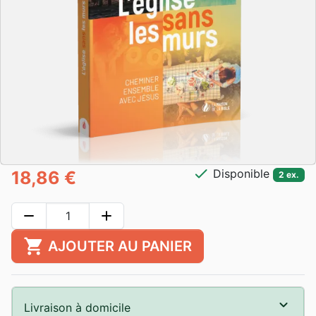
check
Disponible
18,86 €
2 ex.
remove
add
shopping_cart
AJOUTER AU PANIER
Livraison à domicile