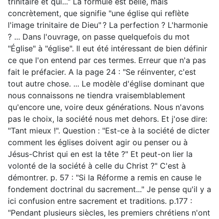
trinitaire et qui..." La formule est belle, mais
concrètement, que signifie "une église qui reflète
l'image trinitaire de Dieu" ? La perfection ? L'harmonie
? ... Dans l'ouvrage, on passe quelquefois du mot
"Église" à "église". Il eut été intéressant de bien définir
ce que l'on entend par ces termes. Erreur que n'a pas
fait le préfacier. A la page 24 : "Se réinventer, c'est
tout autre chose. ... Le modèle d'église dominant que
nous connaissons ne tiendra vraisemblablement
qu'encore une, voire deux générations. Nous n'avons
pas le choix, la société nous met dehors. Et j'ose dire:
"Tant mieux !". Question : "Est-ce à la société de dicter
comment les églises doivent agir ou penser ou à
Jésus-Christ qui en est la tête ?" Et peut-on lier la
volonté de la société à celle du Christ ?" C'est à
démontrer. p. 57 : "Si la Réforme a remis en cause le
fondement doctrinal du sacrement..." Je pense qu'il y a
ici confusion entre sacrement et traditions. p.177 :
"Pendant plusieurs siècles, les premiers chrétiens n'ont