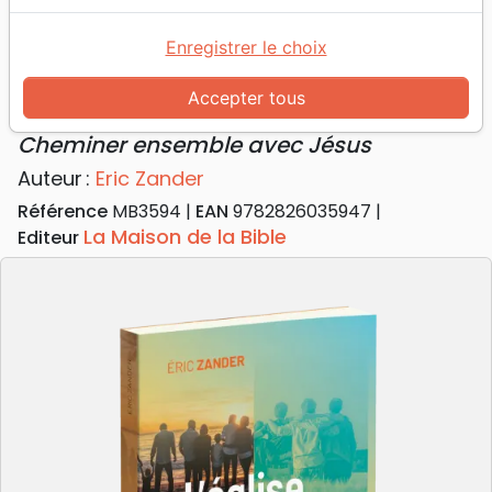
Accueil
Livres
Eglise
Église sans les murs (L') - Cheminer ensemble avec
Enregistrer le choix
Jésus
Accepter tous
L'Église sans les murs
Cheminer ensemble avec Jésus
Auteur :
Eric Zander
Référence
MB3594
EAN
9782826035947
La Maison de la Bible
Editeur