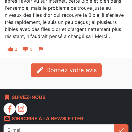
après l'avoir vu sur internet, cette Bible et bien dans
l'ensemble, mais le problème ce trouve juste au
niveaux des files d'or qui recouvre la Bible, il s'enlève
très rapidement, je suis un peu déçus j'ai plusieurs
bibles avec des files d'or et d'argent nettement plus
résistant, il faudrait pensé à changé sa ! Merci .
thumb_up
thumb_down
flag
2
0
edit
Donnez votre avis
bookmark
SUIVEZ-NOUS
facebook
instagram
mail_outline
S'INSCRIRE À LA NEWSLETTER
check
S'i