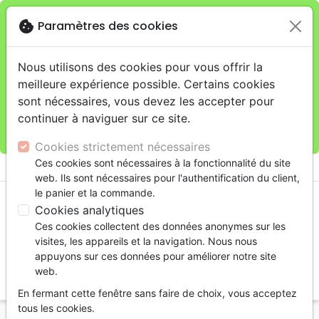
cookie
Paramètres des cookies
Je veux retirer ma commande au 4, rue Audubon
close
(Gare de Lyon), Paris
warning
Cette boutique en ligne est limitée au retrait en
Nous utilisons des cookies pour vous offrir la
magasin.
meilleure expérience possible. Certains cookies
Pour les livraisons à domicile, veuillez passer vos
sont nécessaires, vous devez les accepter pour
commandes sur la boutique
La Maison de la Bible
continuer à naviguer sur ce site.
France
.
Cookies strictement nécessaires
menu
Ces cookies sont nécessaires à la fonctionnalité du site
shopping_cart
account_circle
web. Ils sont nécessaires pour l'authentification du client,
le panier et la commande.
Cookies analytiques
Ces cookies collectent des données anonymes sur les
visites, les appareils et la navigation. Nous nous
appuyons sur ces données pour améliorer notre site
web.
search
En fermant cette fenêtre sans faire de choix, vous acceptez
Reche
tous les cookies.