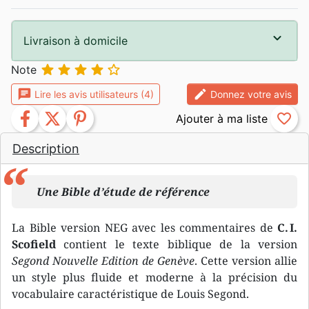
Livraison à domicile





Note
chat
edit
Lire les avis utilisateurs (4)
Donnez votre avis
facebook
twitter
pinterest
favorite_border
Description
Une Bible d’étude de référence
La Bible version NEG avec les commentaires de
C. I.
Scofield
contient le texte biblique de la version
Segond Nouvelle Edition de Genève
. Cette version allie
un style plus fluide et moderne à la précision du
vocabulaire caractéristique de Louis Segond.