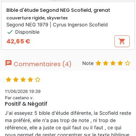
Bible d'étude Segond NEG Scofield, grenat
couverture rigide, skyvertex
Segond NEG 1979 | Cyrus Ingerson Scofield
check
Disponible
42,65 €
shopping_cart
Prix
chat





Commentaires (4)
Note





11/06/2026 19:39
Par caetano v.
Positif & Négatif
J'ai esseyez 5 bible d'étude diférente, la Scofield reste
ma préféré, elle n'a pas trop de note , ni trop de
référence, elle a juste ce quil faut ou il faut , ce qui
nous permet de rester concentrer sur le texte biblique