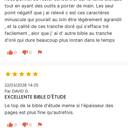
tout en ayant des outils a porter de main. Les seul
point négatif que j ai relevé c est ces caractères
minuscule qui pourait au loin être légèrement agrandit
, et la calité de ces tranche doré qui s'efface tré
facilement , alor que j' ai d' autre bible au tranche
d'oré qui dure beaucoup plus lontan dans le temps
thumb_up
thumb_down
flag
0
0





22/03/2026 14:25
Par DAVID G.
EXCELLENTE BIBLE D'ÉTUDE
Le top de la bible d'étude meme si l'épaisseur des
pages est plus fine qu'autrefois.
thumb_up
thumb_down
flag
0
0