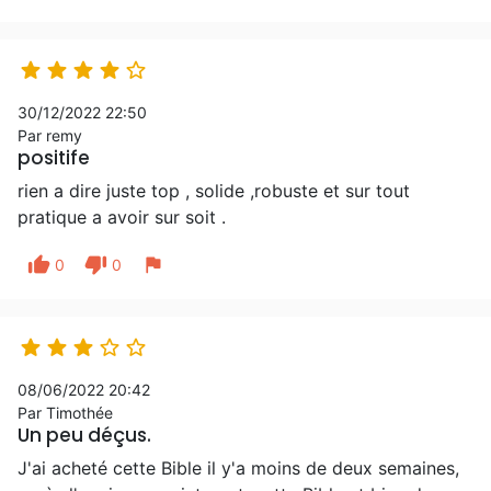





30/12/2022 22:50
Par remy
positife
rien a dire juste top , solide ,robuste et sur tout
pratique a avoir sur soit .
thumb_up
thumb_down
flag
0
0





08/06/2022 20:42
Par Timothée
Un peu déçus.
J'ai acheté cette Bible il y'a moins de deux semaines,