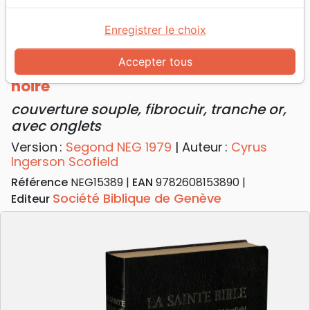
Accueil
Bibles
Bibles d'étude
Bible d'étude Segond NEG Scofield, noire -
Enregistrer le choix
couverture souple, fibrocuir, tranche or, avec onglets
Accepter tous
Bible d'étude Segond NEG Scofield,
noire
couverture souple, fibrocuir, tranche or,
avec onglets
Version :
Segond NEG 1979
| Auteur :
Cyrus
Ingerson Scofield
Référence
NEG15389
EAN
9782608153890
Société Biblique de Genève
Editeur