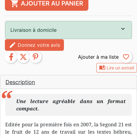
shopping_cart
AJOUTER AU PANIER
Livraison à domicile
edit
Donnez votre avis
facebook
twitter
pinterest
favorite_border
auto_stories
Lire un extrait
Description
Une lecture agréable dans un format
compact.
Editée pour la première fois en 2007, la Segond 21 est
le fruit de 12 ans de travail sur les textes hébreu,