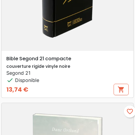
Bible Segond 21 compacte
couverture rigide vinyle noire
Segond 21
check
Disponible
13,74 €
shopping_cart
Prix
favorite_border