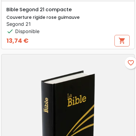
Bible Segond 21 compacte
Couverture rigide rose guimauve
Segond 21
check
Disponible
13,74 €
shopping_cart
Prix
favorite_border