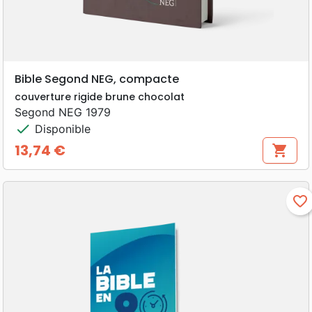
Bible Segond NEG, compacte
couverture rigide brune chocolat
Segond NEG 1979
check
Disponible
13,74 €
shopping_cart
Prix
favorite_border