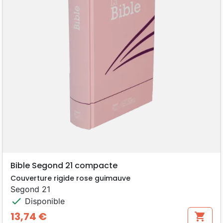
Bible Segond 21 compacte
Couverture rigide rose guimauve
Segond 21
check
Disponible
13,74 €
shopping_cart
Prix