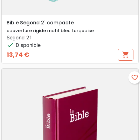
Bible Segond 21 compacte
couverture rigide motif bleu turquoise
Segond 21
check
Disponible
13,74 €
shopping_cart
Prix
favorite_border