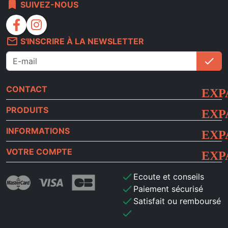
bookmark
SUIVEZ-NOUS
facebook
instagram
mail_outline
S'INSCRIRE À LA NEWSLETTER
check
S'i
CONTACT
PRODUITS
INFORMATIONS
VOTRE COMPTE
check
Ecoute et conseils
check
Paiement sécurisé
check
Satisfait ou remboursé
check