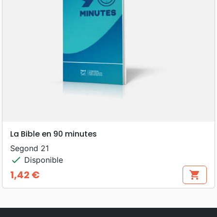
La Bible en 90 minutes
Segond 21
check
Disponible
1,42 €
shopping_cart
Prix