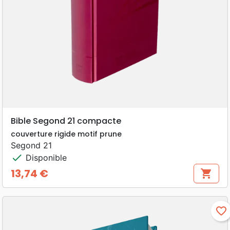
Bible Segond 21 compacte
couverture rigide motif prune
Segond 21
check
Disponible
13,74 €
shopping_cart
Prix
favorite_border