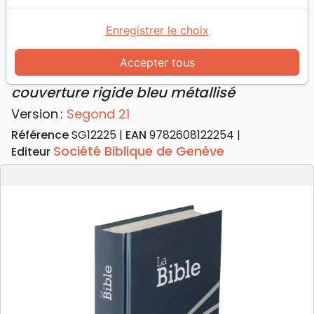
Accueil
Bibles
Bibles standard
Bible Segond 21 compacte - couverture rigide bleu
Enregistrer le choix
métallisé
Accepter tous
Bible Segond 21 compacte
couverture rigide bleu métallisé
Version :
Segond 21
Référence
SG12225
EAN
9782608122254
Société Biblique de Genève
Editeur