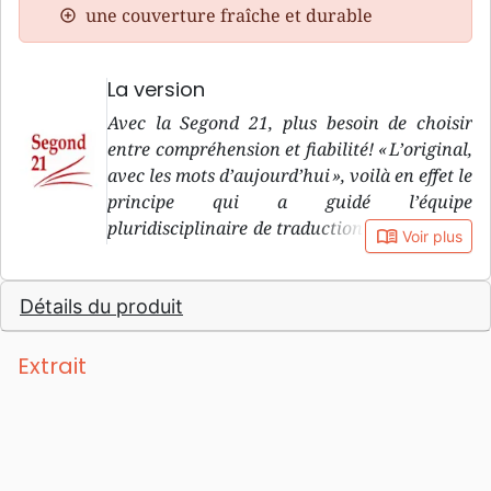
une couverture fraîche et durable
La version
Avec la Segond 21, plus besoin de choisir
entre compréhension et fiabilité! « L’original,
avec les mots d’aujourd’hui », voilà en effet le
principe qui a guidé l’équipe
pluridisciplinaire de traduction de la version
book_open
Voir plus
Segond 21, pendant sa douzaine d’années de
travail. « L’original » : le premier objectif de
Détails du produit
la Segond 21, c’est de rester le plus fidèle
possible à ce que dit le texte biblique dans les
langues originales, c’est-à-dire l’hébreu et
Extrait
l’araméen pour l’Ancien Testament, et le
grec pour le Nouveau Testament. « Avec les
mots d’aujourd’hu i» : le deuxième objectif de
la Segond 21, c’est de recourir à un langage
courant, compréhensible pour les jeunes du