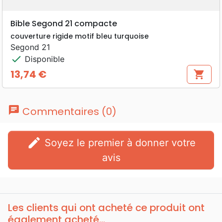
Bible Segond 21 compacte
couverture rigide motif bleu turquoise
Segond 21
check
Disponible
13,74 €
shopping_cart
Prix
chat
Commentaires (0)
edit
Soyez le premier à donner votre
avis
Les clients qui ont acheté ce produit ont
également acheté...