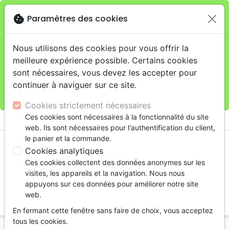
cookie
Paramètres des cookies
Je veux retirer ma commande au 4, rue Audubon
close
(Gare de Lyon), Paris
warning
Cette boutique en ligne est limitée au retrait en
Nous utilisons des cookies pour vous offrir la
magasin.
meilleure expérience possible. Certains cookies
Pour les livraisons à domicile, veuillez passer vos
sont nécessaires, vous devez les accepter pour
commandes sur la boutique
La Maison de la Bible
continuer à naviguer sur ce site.
France
.
Cookies strictement nécessaires
menu
Ces cookies sont nécessaires à la fonctionnalité du site
shopping_cart
account_circle
web. Ils sont nécessaires pour l'authentification du client,
le panier et la commande.
Cookies analytiques
Ces cookies collectent des données anonymes sur les
visites, les appareils et la navigation. Nous nous
appuyons sur ces données pour améliorer notre site
web.
search
En fermant cette fenêtre sans faire de choix, vous acceptez
Reche
tous les cookies.