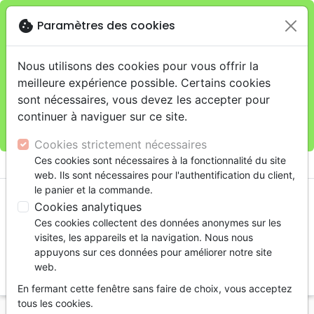
cookie
Paramètres des cookies
Je veux retirer ma commande au 4, rue Audubon
close
(Gare de Lyon), Paris
warning
Cette boutique en ligne est limitée au retrait en
Nous utilisons des cookies pour vous offrir la
magasin.
meilleure expérience possible. Certains cookies
Pour les livraisons à domicile, veuillez passer vos
sont nécessaires, vous devez les accepter pour
commandes sur la boutique
La Maison de la Bible
continuer à naviguer sur ce site.
France
.
Cookies strictement nécessaires
menu
Ces cookies sont nécessaires à la fonctionnalité du site
shopping_cart
account_circle
web. Ils sont nécessaires pour l'authentification du client,
le panier et la commande.
Cookies analytiques
Ces cookies collectent des données anonymes sur les
visites, les appareils et la navigation. Nous nous
appuyons sur ces données pour améliorer notre site
web.
search
En fermant cette fenêtre sans faire de choix, vous acceptez
Reche
tous les cookies.