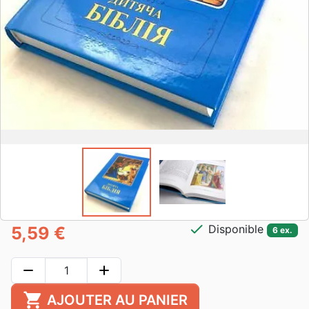
check
Disponible
5,59 €
6 ex.
remove
add
shopping_cart
AJOUTER AU PANIER