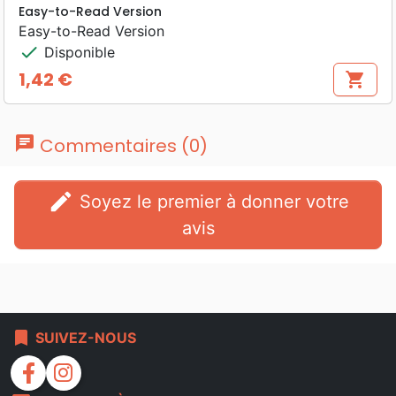
Easy-to-Read Version
Easy-to-Read Version
check
Disponible
1,42 €
shopping_cart
Prix
chat
Commentaires (0)
edit
Soyez le premier à donner votre
avis
bookmark
SUIVEZ-NOUS
facebook
instagram