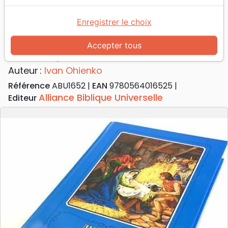
Accueil
Bibles
Portions
Ukrainien, Bible pour enfants - Modèle rigide
Enregistrer le choix
Ukrainien, Bible pour enfants
Accepter tous
Modèle rigide
Auteur :
Ivan Ohienko
Référence
ABU1652
EAN
9780564016525
Alliance Biblique Universelle
Editeur