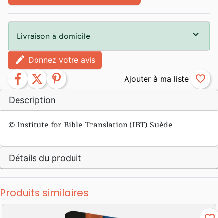
Livraison à domicile
edit
Donnez votre avis
facebook
twitter
pinterest
favorite_border
Description
© Institute for Bible Translation (IBT) Suède
Détails du produit
Produits similaires