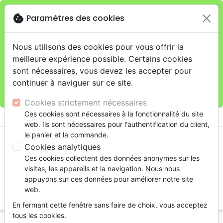
cookie
Paramètres des cookies
Je veux retirer ma commande au 4, rue Audubon
close
(Gare de Lyon), Paris
warning
Cette boutique en ligne est limitée au retrait en
Nous utilisons des cookies pour vous offrir la
magasin.
meilleure expérience possible. Certains cookies
Pour les livraisons à domicile, veuillez passer vos
sont nécessaires, vous devez les accepter pour
commandes sur la boutique
La Maison de la Bible
continuer à naviguer sur ce site.
France
.
Cookies strictement nécessaires
menu
Ces cookies sont nécessaires à la fonctionnalité du site
shopping_cart
account_circle
web. Ils sont nécessaires pour l'authentification du client,
le panier et la commande.
Cookies analytiques
Ces cookies collectent des données anonymes sur les
visites, les appareils et la navigation. Nous nous
appuyons sur ces données pour améliorer notre site
web.
search
En fermant cette fenêtre sans faire de choix, vous acceptez
Reche
tous les cookies.