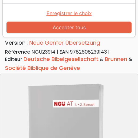
Accueil
Bibles
Portions
Allemand, NGÜ AT - 1-2 Samuel - Broché
Enregistrer le choix
Allemand, NGÜ AT - 1-2 Samuel
Accepter tous
Broché
Version :
Neue Genfer Übersetzung
Référence
NGU23914
EAN
9782608239143
Deutsche Bibelgesellschaft
Brunnen
Editeur
&
&
Société Biblique de Genève