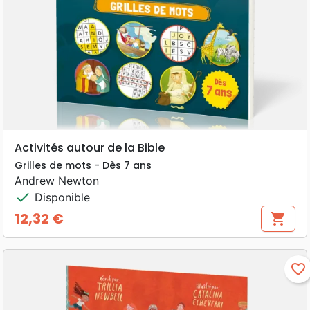
Activités autour de la Bible
Grilles de mots - Dès 7 ans
Andrew Newton
check
Disponible
12,32 €
shopping_cart
Prix
favorite_border