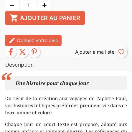
remove
add
shopping_cart
AJOUTER AU PANIER
edit
Donnez votre avis
facebook
twitter
pinterest
favorite_border
Description
Une histoire pour chaque jour
Du récit de la création aux voyages de l’apôtre Paul,
vos histoires bibliques préférées prennent vie dans ce
livre animé et coloré.
Chaque jour un court texte est proposé, adapté aux
jeunes enfants et joliment illustré. Les références du