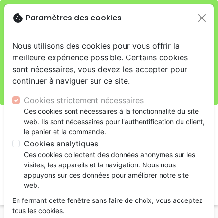
cookie
Paramètres des cookies
Je veux retirer ma commande au 4, rue Audubon
close
(Gare de Lyon), Paris
warning
Cette boutique en ligne est limitée au retrait en
Nous utilisons des cookies pour vous offrir la
magasin.
meilleure expérience possible. Certains cookies
Pour les livraisons à domicile, veuillez passer vos
sont nécessaires, vous devez les accepter pour
commandes sur la boutique
La Maison de la Bible
continuer à naviguer sur ce site.
France
.
Cookies strictement nécessaires
menu
Ces cookies sont nécessaires à la fonctionnalité du site
shopping_cart
account_circle
web. Ils sont nécessaires pour l'authentification du client,
le panier et la commande.
Cookies analytiques
Ces cookies collectent des données anonymes sur les
visites, les appareils et la navigation. Nous nous
appuyons sur ces données pour améliorer notre site
web.
search
En fermant cette fenêtre sans faire de choix, vous acceptez
Reche
tous les cookies.