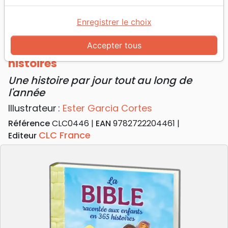
Accueil
Jeunesse
Bible racontée aux enfants en 365 histoires (La) -
Enregistrer le choix
Une histoire par jour tout au long de l'année
Accepter tous
La Bible racontée aux enfants en 365
histoires
Une histoire par jour tout au long de
l'année
Illustrateur :
Ester Garcia Cortes
Référence
CLC0446
EAN
9782722204461
CLC France
Editeur