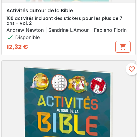
Activités autour de la Bible
100 activités incluant des stickers pour les plus de 7
ans - Vol. 2
Andrew Newton | Sandrine L'Amour - Fabiano Fiorin
check
Disponible
12,32 €
shopping_cart
Prix
favorite_border