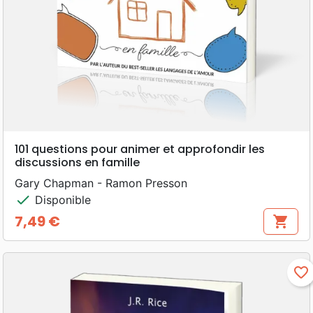
101 questions pour animer et approfondir les
discussions en famille
Gary Chapman - Ramon Presson
check
Disponible
7,49 €
shopping_cart
Prix
favorite_border