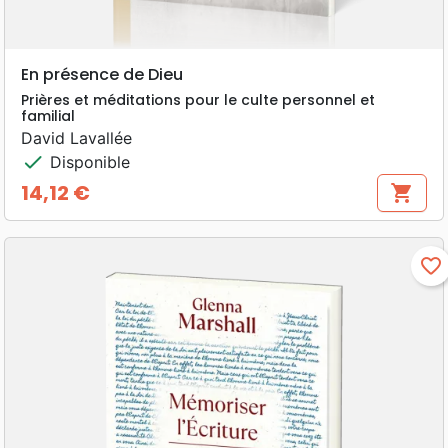
En présence de Dieu
Prières et méditations pour le culte personnel et
familial
David Lavallée
check
Disponible
14,12 €
shopping_cart
Prix
favorite_border