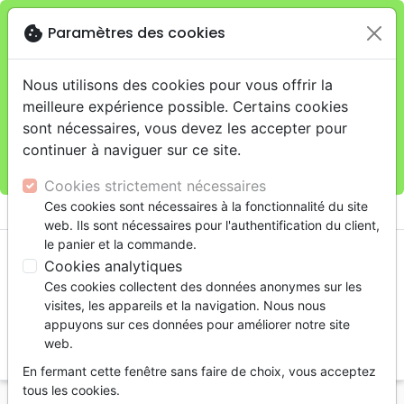
cookie
Paramètres des cookies
Je veux retirer ma commande au 4, rue Audubon
close
(Gare de Lyon), Paris
warning
Cette boutique en ligne est limitée au retrait en
Nous utilisons des cookies pour vous offrir la
magasin.
meilleure expérience possible. Certains cookies
Pour les livraisons à domicile, veuillez passer vos
sont nécessaires, vous devez les accepter pour
commandes sur la boutique
La Maison de la Bible
continuer à naviguer sur ce site.
France
.
Cookies strictement nécessaires
menu
Ces cookies sont nécessaires à la fonctionnalité du site
shopping_cart
account_circle
web. Ils sont nécessaires pour l'authentification du client,
le panier et la commande.
Cookies analytiques
Ces cookies collectent des données anonymes sur les
visites, les appareils et la navigation. Nous nous
appuyons sur ces données pour améliorer notre site
web.
search
En fermant cette fenêtre sans faire de choix, vous acceptez
Reche
tous les cookies.