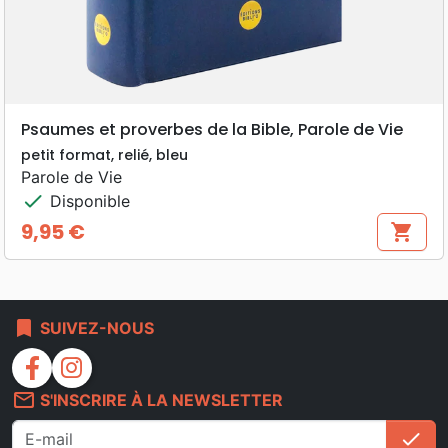
Psaumes et proverbes de la Bible, Parole de Vie
petit format, relié, bleu
Parole de Vie
check
Disponible
9,95 €
shopping_cart
Prix
bookmark
SUIVEZ-NOUS
facebook
instagram
mail_outline
S'INSCRIRE À LA NEWSLETTER
check
S'i