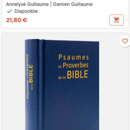
Annelyse Guillaume | Damien Guillaume
check
Disponible
21,80 €
shopping_cart
Prix
favorite_border