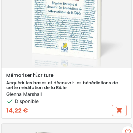
Mémoriser l’Écriture
Acquérir les bases et découvrir les bénédictions de
cette méditation de la Bible
Glenna Marshall
check
Disponible
14,22 €
shopping_cart
Prix
favorite_border