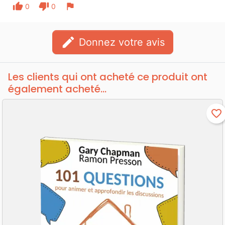
thumb_up
thumb_down
flag
0
0
edit
Donnez votre avis
Les clients qui ont acheté ce produit ont
également acheté...
favorite_border