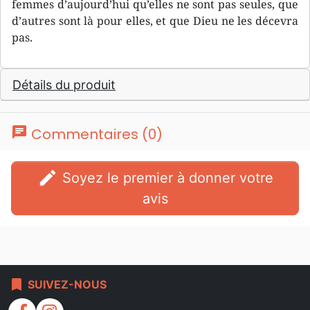
femmes d’aujourd’hui qu’elles ne sont pas seules, que
d’autres sont là pour elles, et que Dieu ne les décevra
pas.
Détails du produit
chat
Commentaires (0)
edit
Soyez le premier à donner votre
avis
bookmark
SUIVEZ-NOUS