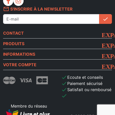
facebook
instagram
mail_outline
S'INSCRIRE À LA NEWSLETTER
check
S'i
CONTACT
PRODUITS
INFORMATIONS
VOTRE COMPTE
check
Ecoute et conseils
check
Paiement sécurisé
check
Satisfait ou remboursé
check
Membre du réseau