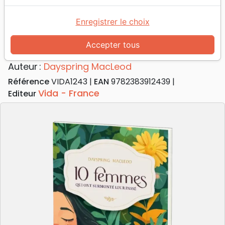
Accueil
Livres
Témoignages, biographies
10 femmes qui ont surmonté leur passé
Enregistrer le choix
10 femmes qui ont surmonté leur
Accepter tous
passé
Auteur :
Dayspring MacLeod
Référence
VIDA1243
EAN
9782383912439
Vida - France
Editeur