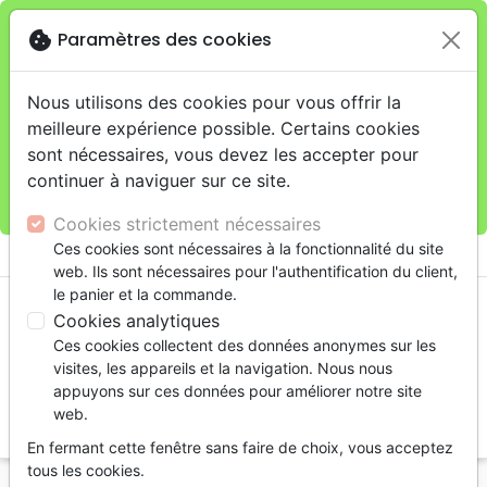
cookie
Paramètres des cookies
Je veux retirer ma commande au 4, rue Audubon
close
(Gare de Lyon), Paris
warning
Cette boutique en ligne est limitée au retrait en
Nous utilisons des cookies pour vous offrir la
magasin.
meilleure expérience possible. Certains cookies
Pour les livraisons à domicile, veuillez passer vos
sont nécessaires, vous devez les accepter pour
commandes sur la boutique
La Maison de la Bible
continuer à naviguer sur ce site.
France
.
Cookies strictement nécessaires
menu
Ces cookies sont nécessaires à la fonctionnalité du site
shopping_cart
account_circle
web. Ils sont nécessaires pour l'authentification du client,
le panier et la commande.
Cookies analytiques
Ces cookies collectent des données anonymes sur les
visites, les appareils et la navigation. Nous nous
appuyons sur ces données pour améliorer notre site
web.
search
En fermant cette fenêtre sans faire de choix, vous acceptez
Reche
tous les cookies.