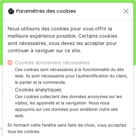
cookie
Paramètres des cookies
Je veux retirer ma commande au 4, rue Audubon
close
(Gare de Lyon), Paris
warning
Cette boutique en ligne est limitée au retrait en
Nous utilisons des cookies pour vous offrir la
magasin.
meilleure expérience possible. Certains cookies
Pour les livraisons à domicile, veuillez passer vos
sont nécessaires, vous devez les accepter pour
commandes sur la boutique
La Maison de la Bible
continuer à naviguer sur ce site.
France
.
Cookies strictement nécessaires
menu
Ces cookies sont nécessaires à la fonctionnalité du site
shopping_cart
account_circle
web. Ils sont nécessaires pour l'authentification du client,
le panier et la commande.
Cookies analytiques
Ces cookies collectent des données anonymes sur les
visites, les appareils et la navigation. Nous nous
appuyons sur ces données pour améliorer notre site
web.
search
En fermant cette fenêtre sans faire de choix, vous acceptez
Reche
tous les cookies.