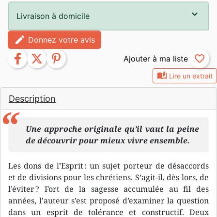
Livraison à domicile
edit
Donnez votre avis
facebook
twitter
pinterest
favorite_border
auto_stories
Lire un extrait
Description
Une approche originale qu’il vaut la peine
de découvrir pour mieux vivre ensemble.
Les dons de l’Esprit : un sujet porteur de désaccords
et de divisions pour les chrétiens. S’agit-il, dès lors, de
l’éviter ? Fort de la sagesse accumulée au fil des
années, l’auteur s’est proposé d’examiner la question
dans un esprit de tolérance et constructif. Deux