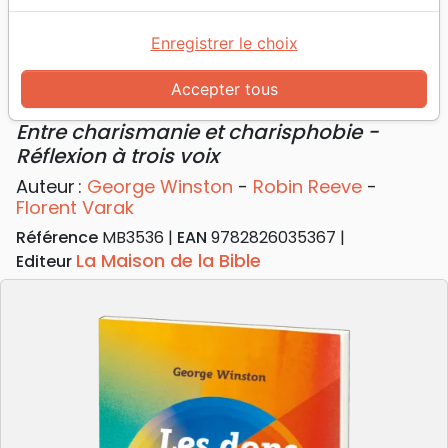
Accueil
Livres
Doctrine
Saint Esprit
Dons de l'Esprit (Les) - Entre charismanie et
Enregistrer le choix
charisphobie - Réflexion à trois voix
Accepter tous
Les Dons de l'Esprit
Entre charismanie et charisphobie -
Réflexion à trois voix
Auteur :
George Winston
-
Robin Reeve
-
Florent Varak
Référence
MB3536
EAN
9782826035367
La Maison de la Bible
Editeur