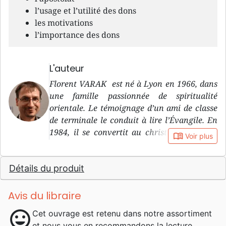
l’usage et l’utilité des dons
les motivations
l’importance des dons
L'auteur
Florent VARAK est né à Lyon en 1966, dans
une famille passionnée de spiritualité
orientale. Le témoignage d’un ami de classe
de terminale le conduit à lire l’Évangile. En
1984, il se convertit au christianisme dans
book_open
Voir plus
une église évangélique baptiste. Il fait des
études de commerce aux États-Unis (B.S.B.A.
Détails du produit
de University of Hartford, Connecticut,
1988), tout en participant à diverses
formations bibliques. Une jeune église de
Avis du libraire
Lyon l’embauche pour un stage qui conduit
mood
Cet ouvrage est retenu dans notre assortiment
à 25 années de travail pastoral au sein de
et nous vous en recommandons la lecture.