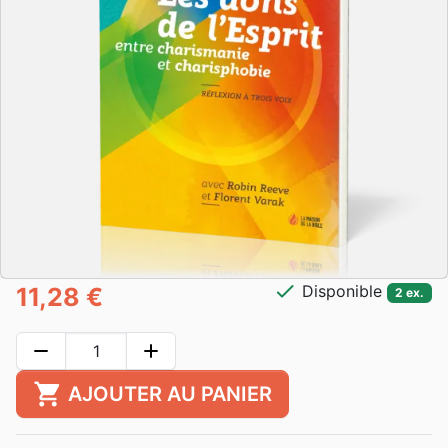
check
Disponible
11,28 €
2 ex.
remove
add
shopping_cart
AJOUTER AU PANIER