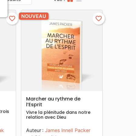
NOUVEAU
favorite_border
favorite_border
search
APERÇU RAPIDE
Marcher au rythme de
l’Esprit
trois
Vivre la plénitude dans notre
relation avec Dieu
ak
Auteur :
James Innell Packer