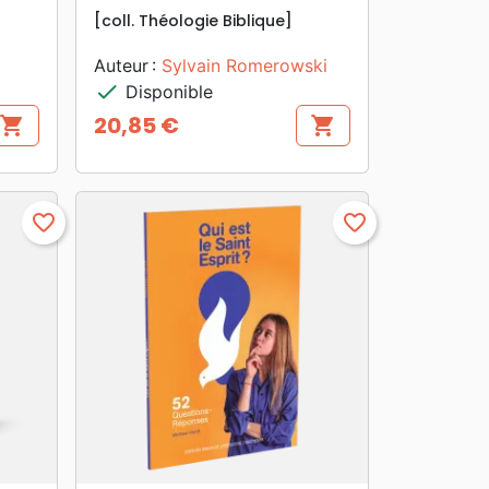
[coll. Théologie Biblique]
Auteur :
Sylvain Romerowski
check
Disponible
20,85 €
shopping_cart
shopping_cart
Prix
favorite_border
favorite_border