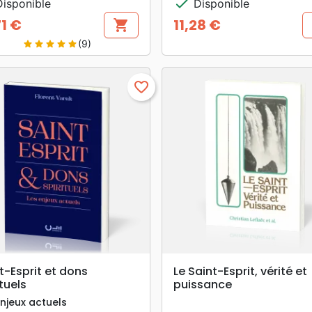
check
isponible
Disponible
71 €
11,28 €
shopping_cart
Prix
(9)
star
star
star
star
star
favorite_border
search
search
APERÇU RAPIDE
APERÇU RAPIDE
t-Esprit et dons
Le Saint-Esprit, vérité et
ituels
puissance
enjeux actuels