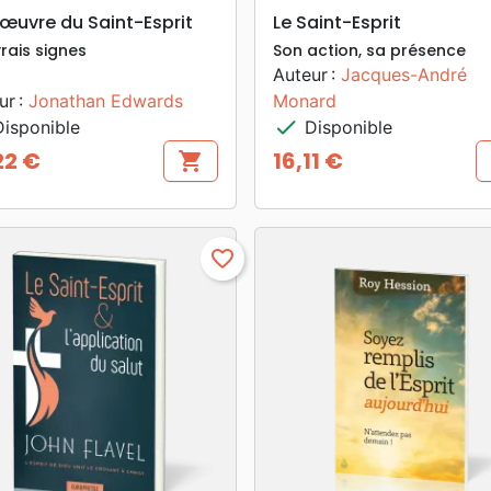
search
search
APERÇU RAPIDE
APERÇU RAPIDE
œuvre du Saint-Esprit
Le Saint-Esprit
rais signes
Son action, sa présence
Auteur :
Jacques-André
ur :
Jonathan Edwards
Monard
check
isponible
Disponible
22 €
16,11 €
shopping_cart
Prix
favorite_border