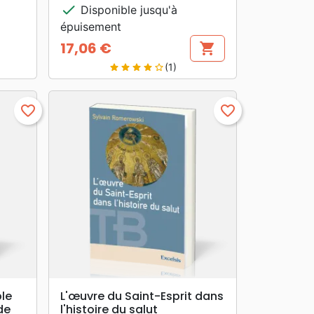
check
Disponible jusqu'à
épuisement
17,06 €
shopping_cart
Prix
(1)
star
star
star
star
star_border
favorite_border
favorite_border
search
APERÇU RAPIDE
ple
L'œuvre du Saint-Esprit dans
de
l'histoire du salut