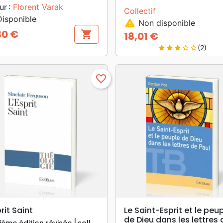
ur :
Florent Varak
Collectif
isponible
warning
Non disponible
80 €
shopping_cart
18,01 €
Prix
(2)
star
star
star
star_border
star_border
favorite_border
search
search
APERÇU RAPIDE
APERÇU RAPIDE
prit Saint
Le Saint-Esprit et le peu
de Dieu dans les lettres 
ème édition révisée [coll.