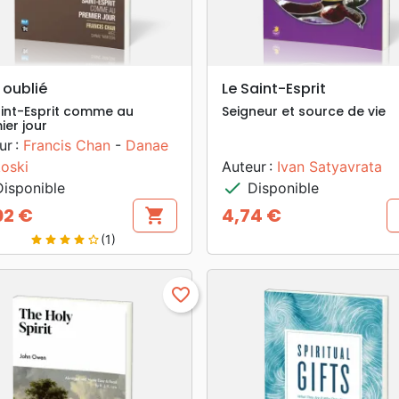
search
search
APERÇU RAPIDE
APERÇU RAPIDE
 oublié
Le Saint-Esprit
aint-Esprit comme au
Seigneur et source de vie
ier jour
ur :
Francis Chan
-
Danae
oski
Auteur :
Ivan Satyavrata
check
isponible
Disponible
02 €
4,74 €
shopping_cart
Prix
(1)
star
star
star
star
star_border
favorite_border