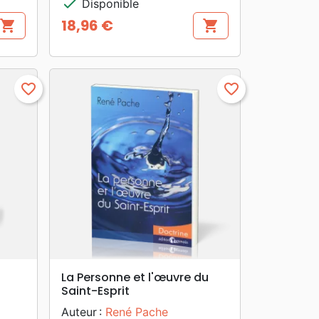
check
Disponible
18,96 €
shopping_cart
shopping_cart
Prix
favorite_border
favorite_border
search
APERÇU RAPIDE
La Personne et l'œuvre du
Saint-Esprit
Auteur :
René Pache