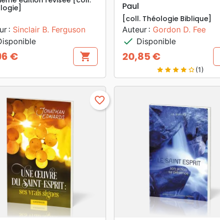
Paul
logie]
[coll. Théologie Biblique]
ur :
Sinclair B. Ferguson
Auteur :
Gordon D. Fee
check
isponible
Disponible
96 €
20,85 €
shopping_cart
Prix
(1)
star
star
star
star
star_border
favorite_border