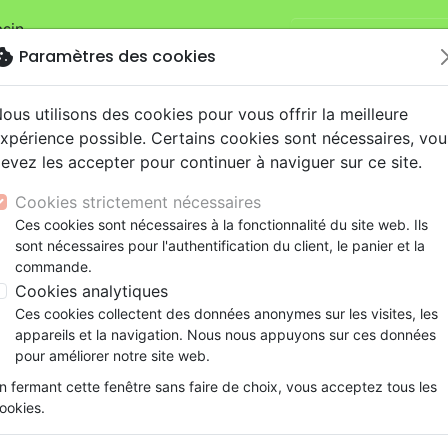
sin.
Je veux retirer ma
mandes sur la boutique
La Maison de la
okie
Paramètres des cookies
ous utilisons des cookies pour vous offrir la meilleure
xpérience possible. Certains cookies sont nécessaires, vou
evez les accepter pour continuer à naviguer sur ce site.
Cookies strictement nécessaires
Ces cookies sont nécessaires à la fonctionnalité du site web. Ils
Nouveautés
Bibles
Livres
eBooks
Je
sont nécessaires pour l'authentification du client, le panier et la
commande.
eaux Testaments
ine
lité
 ans
lations
ns animés
s
Etude biblique
Bandes dessinées
Découverte de la foi
Adolescents, jeunes
Rap, Hip-hop
Films, fiction
Jeux
Cookies analytiques
ons
cation
e
2 ans
ry, Latino, Folk
gnement, conférences
elisation
Segond 21
Famille, couple
Méditations
Bibles jeunesse
Instrumental
Documentaires, reportage
Accessoires de Bible
Ces cookies collectent des données anonymes sur les visites, les
iles
e
esse
ro
iels
Segond
Souffrance, Relation d'aide
Souffrance, Relation d'aide
Louange, Adoration
Papeterie
appareils et la navigation. Nous nous appuyons sur ces données
int Esprit
k
elisation
ue
esse
NEG
Santé
Psychologie
Hardrock, Métal
pour améliorer notre site web.
cations
ts
le, Couple
l, Soul
Darby
Ethique, société, politique
Apologétique
Pop, Rock
n fermant cette fenêtre sans faire de choix, vous acceptez tous les
ation
Événements actuels
ookies.
ar :
Par page :