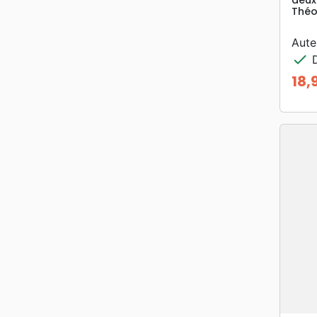
Théo
Aute
check
D
18,
Prix