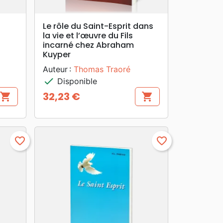
search
APERÇU RAPIDE
Le rôle du Saint-Esprit dans
la vie et l’œuvre du Fils
incarné chez Abraham
Kuyper
Auteur :
Thomas Traoré
check
Disponible
32,23 €
shopping_cart
shopping_cart
Prix
favorite_border
favorite_border