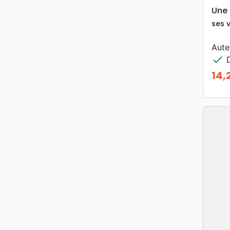
Une 
ses v
Aute
check
D
14,
Prix