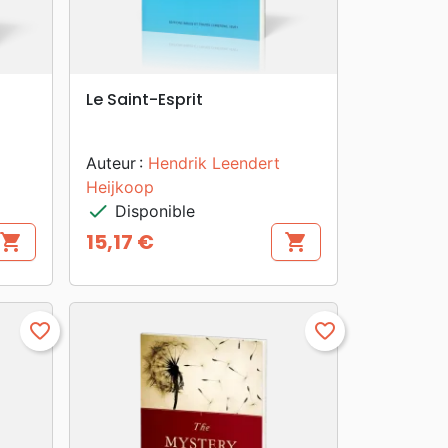
search
APERÇU RAPIDE
Le Saint-Esprit
Auteur :
Hendrik Leendert
Heijkoop
check
Disponible
15,17 €
shopping_cart
shopping_cart
Prix
favorite_border
favorite_border