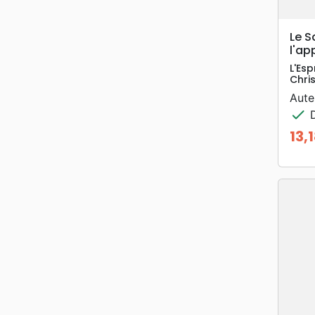
Le S
l'ap
L'Esp
Chris
Aute
check
D
13,
Prix