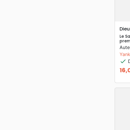
Dieu
Le S
prem
Aute
Yank
check
D
16,
Prix