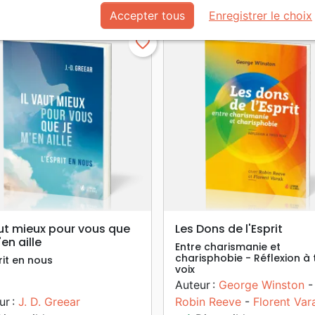
Accepter tous
Enregistrer le choix
favorite_border
search
search
APERÇU RAPIDE
APERÇU RAPIDE
aut mieux pour vous que
Les Dons de l'Esprit
'en aille
Entre charismanie et
charisphobie - Réflexion à 
rit en nous
voix
Auteur :
George Winston
-
ur :
J. D. Greear
Robin Reeve
-
Florent Var