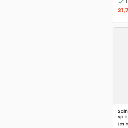
check
D
21,
Prix
Sain
spir
Les 