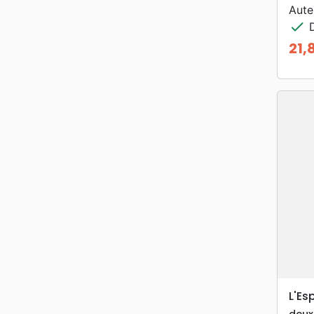
Aute
check
D
21,
Prix
L'Es
deuxi