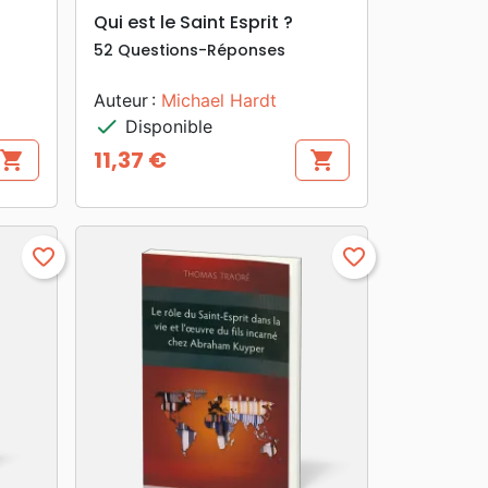
search
APERÇU RAPIDE
Qui est le Saint Esprit ?
52 Questions-Réponses
Auteur :
Michael Hardt
check
Disponible
11,37 €
shopping_cart
shopping_cart
Prix
favorite_border
favorite_border