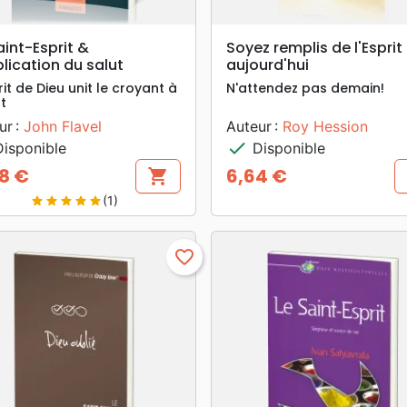
search
search
APERÇU RAPIDE
APERÇU RAPIDE
aint-Esprit &
Soyez remplis de l'Esprit
plication du salut
aujourd'hui
rit de Dieu unit le croyant à
N'attendez pas demain!
t
ur :
John Flavel
Auteur :
Roy Hession
check
isponible
Disponible
18 €
6,64 €
shopping_cart
Prix
(1)
star
star
star
star
star
favorite_border