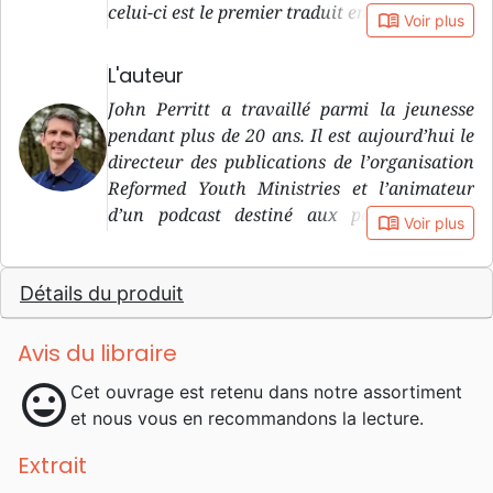
celui-ci est le premier traduit en français.
book_open
Voir plus
L'auteur
John Perritt a travaillé parmi la jeunesse
pendant plus de 20 ans. Il est aujourd’hui le
directeur des publications de l’organisation
Reformed Youth Ministries et l’animateur
d’un podcast destiné aux personnes qui
book_open
Voir plus
encadrent les jeunes.
Détails du produit
Avis du libraire
mood
Cet ouvrage est retenu dans notre assortiment
et nous vous en recommandons la lecture.
Extrait