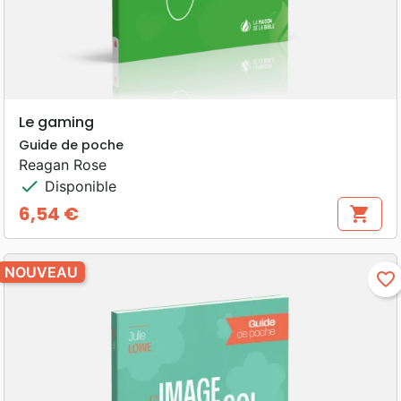
Le gaming
Guide de poche
Reagan Rose
check
Disponible
6,54 €
shopping_cart
Prix
NOUVEAU
favorite_border