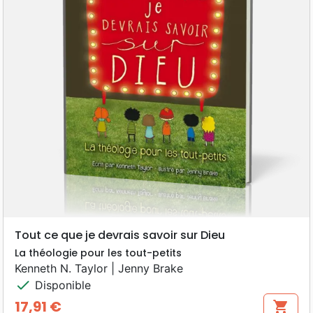
Tout ce que je devrais savoir sur Dieu
La théologie pour les tout-petits
Kenneth N. Taylor | Jenny Brake
check
Disponible
17,91 €
shopping_cart