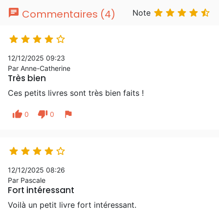
chat





Commentaires (4)
Note





12/12/2025 09:23
Par Anne-Catherine
Très bien
Ces petits livres sont très bien faits !
thumb_up
thumb_down
flag
0
0





12/12/2025 08:26
Par Pascale
Fort intéressant
Voilà un petit livre fort intéressant.