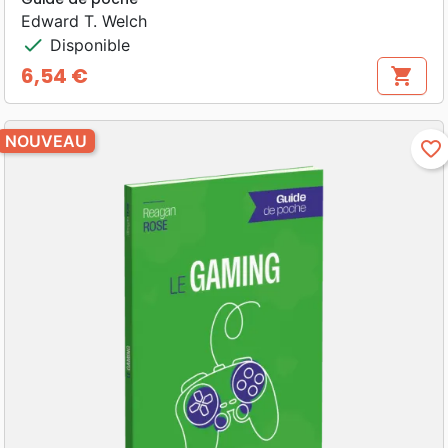
Edward T. Welch
check
Disponible
6,54 €
shopping_cart
Prix
NOUVEAU
favorite_border