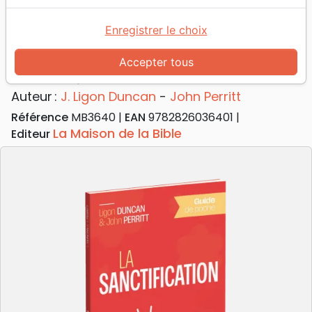
Accueil
Livres
Enfants
Adolescents, Jeunes
Sanctification (La) - Guide de poche
Enregistrer le choix
La sanctification
Accepter tous
Guide de poche
Auteur :
J. Ligon Duncan
-
John Perritt
Référence
MB3640
EAN
9782826036401
La Maison de la Bible
Editeur