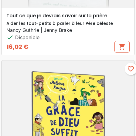
Tout ce que je devrais savoir sur la prière
Aider les tout-petits à parler à leur Père céleste
Nancy Guthrie | Jenny Brake
check
Disponible
16,02 €
shopping_cart
Prix
favorite_border