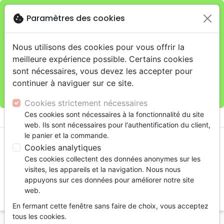
cookie
Paramètres des cookies
Je veux retirer ma commande au 4, rue Audubon
close
(Gare de Lyon), Paris
warning
Cette boutique en ligne est limitée au retrait en
Nous utilisons des cookies pour vous offrir la
magasin.
meilleure expérience possible. Certains cookies
Pour les livraisons à domicile, veuillez passer vos
sont nécessaires, vous devez les accepter pour
commandes sur la boutique
La Maison de la Bible
continuer à naviguer sur ce site.
France
.
Cookies strictement nécessaires
menu
Ces cookies sont nécessaires à la fonctionnalité du site
shopping_cart
account_circle
web. Ils sont nécessaires pour l'authentification du client,
le panier et la commande.
Cookies analytiques
Ces cookies collectent des données anonymes sur les
visites, les appareils et la navigation. Nous nous
appuyons sur ces données pour améliorer notre site
web.
search
En fermant cette fenêtre sans faire de choix, vous acceptez
Reche
tous les cookies.