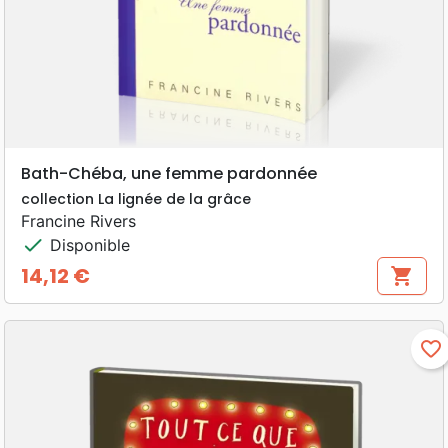
Bath-Chéba, une femme pardonnée
collection La lignée de la grâce
Francine Rivers
check
Disponible
14,12 €
shopping_cart
Prix
favorite_border