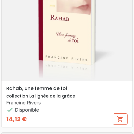
Rahab, une femme de foi
collection La lignée de la grâce
Francine Rivers
check
Disponible
14,12 €
shopping_cart
Prix