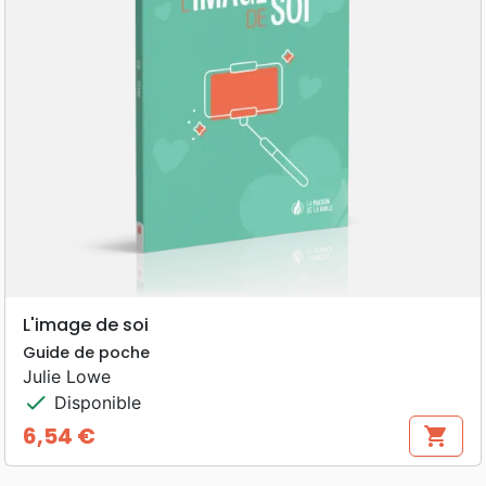
L'image de soi
Guide de poche
Julie Lowe
check
Disponible
6,54 €
shopping_cart
Prix