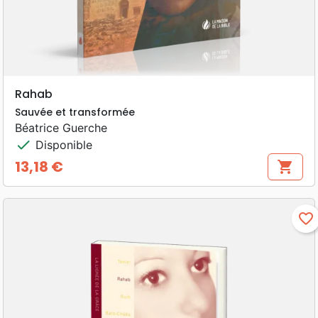
Rahab
Sauvée et transformée
Béatrice Guerche
check
Disponible
13,18 €
shopping_cart
Prix
favorite_border