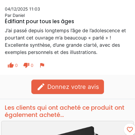
04/12/2025 11:03
Par Daniel
Édifiant pour tous les âges
J’ai passé depuis longtemps l’âge de l’adolescence et
pourtant cet ouvrage m’a beaucoup « parlé » !
Excellente synthèse, d’une grande clarté, avec des
exemples personnels et des illustrations.
thumb_up
thumb_down
flag
0
0
edit
Donnez votre avis
Les clients qui ont acheté ce produit ont
également acheté...
favorite_border