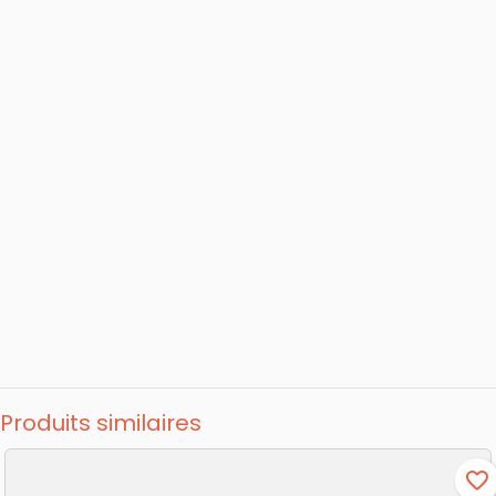
Produits similaires
favorite_border