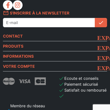
facebook
instagram
mail_outline
S'INSCRIRE À LA NEWSLETTER
check
S'i
CONTACT
PRODUITS
INFORMATIONS
VOTRE COMPTE
check
Ecoute et conseils
check
Paiement sécurisé
check
Satisfait ou remboursé
check
Membre du réseau