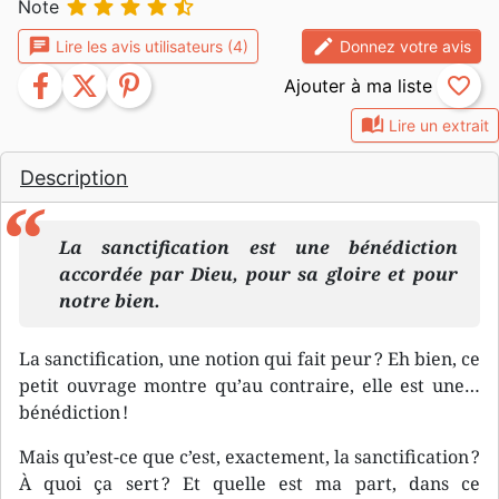





Note
chat
edit
Lire les avis utilisateurs (4)
Donnez votre avis
facebook
twitter
pinterest
favorite_border
auto_stories
Lire un extrait
Description
La sanctification est une bénédiction
accordée par Dieu, pour sa gloire et pour
notre bien.
La sanctification, une notion qui fait peur ? Eh bien, ce
petit ouvrage montre qu’au contraire, elle est une…
bénédiction !
Mais qu’est-ce que c’est, exactement, la sanctification ?
À quoi ça sert ? Et quelle est ma part, dans ce