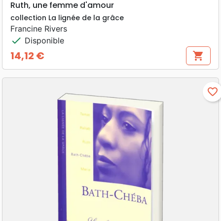
Ruth, une femme d'amour
collection La lignée de la grâce
Francine Rivers
check
Disponible
14,12 €
shopping_cart
Prix
favorite_border