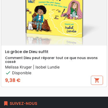
La grâce de Dieu suffit
Comment Dieu peut réparer tout ce que nous avons
cassé
Melissa Kruger | Isobel Lundie
check
Disponible
9,38 €
shopping_cart
Prix
bookmark
SUIVEZ-NOUS