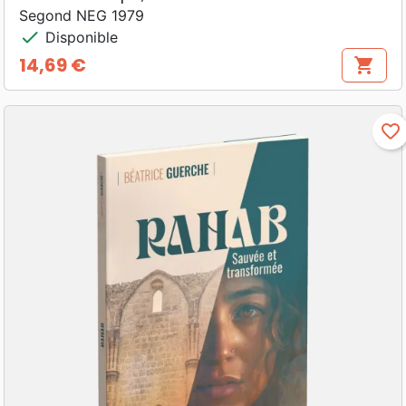
Segond NEG 1979
check
Disponible
14,69 €
shopping_cart
Prix
favorite_border