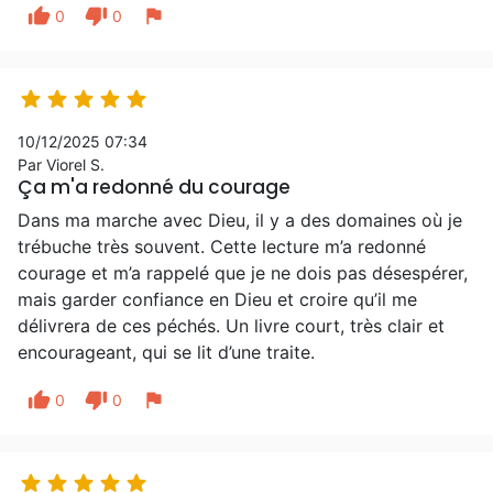
thumb_up
thumb_down
flag
0
0





10/12/2025 07:34
Par Viorel S.
Ça m'a redonné du courage
Dans ma marche avec Dieu, il y a des domaines où je
trébuche très souvent. Cette lecture m’a redonné
courage et m’a rappelé que je ne dois pas désespérer,
mais garder confiance en Dieu et croire qu’il me
délivrera de ces péchés. Un livre court, très clair et
encourageant, qui se lit d’une traite.
thumb_up
thumb_down
flag
0
0




