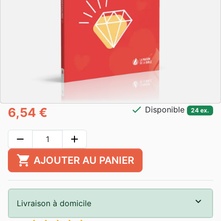
check
Disponible
6,54 €
24 ex.
remove
add
shopping_cart
AJOUTER AU PANIER
Livraison à domicile